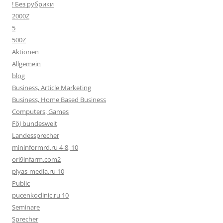
! Без рубрики
2000Z
5
500Z
Aktionen
Allgemein
blog
Business, Article Marketing
Business, Home Based Business
Computers, Games
FöJ bundesweit
Landessprecher
mininformrd.ru 4-8, 10
ori9infarm.com2
plyas-media.ru 10
Public
pucenkoclinic.ru 10
Seminare
Sprecher