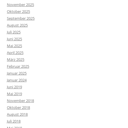
November 2025
Oktober 2025
September 2025
August 2025
Juli 2025
Juni 2025
Mai 2025
April 2025
März 2025
Februar 2025
Januar 2025
Januar 2024
Juni 2019
Mai 2019
November 2018
Oktober 2018
August 2018
Juli 2018