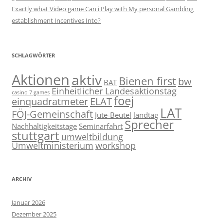
Exactly what Video game Can i Play with My personal Gambling
establishment Incentives Into?
SCHLAGWÖRTER
Aktionen
aktiv
Bienen first
bw
BAT
Einheitlicher Landesaktionstag
casino 7 games
foej
einquadratmeter
ELAT
LAT
FÖJ-Gemeinschaft
Jute-Beutel
landtag
Sprecher
Nachhaltigkeitstage
Seminarfahrt
stuttgart
umweltbildung
Umweltministerium
workshop
ARCHIV
Januar 2026
Dezember 2025