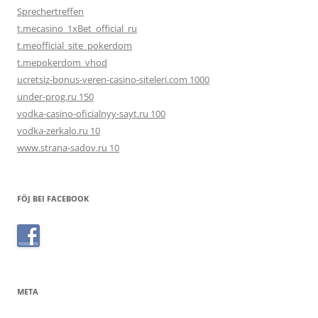
Sprechertreffen
t.mecasino_1xBet_official_ru
t.meofficial_site_pokerdom
t.mepokerdom_vhod
ucretsiz-bonus-veren-casino-siteleri.com 1000
under-prog.ru 150
vodka-casino-oficialnyy-sayt.ru 100
vodka-zerkalo.ru 10
www.strana-sadov.ru 10
FÖJ BEI FACEBOOK
META