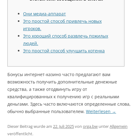
Они медиа-аппарат
Это простой способ привлечь новых
игроков.
Это хороший способ развлечь пожилых
людей.
Это простой способ улучшить котенка
Бонусы интернет-казино часто предлагают вам
возможность получить дополнительные денежные
средства, а также отодвинуть игру от
квалифицированных к получению игр с реальными
деньгами. Здесь часто включаются определенные слова,
обычно выбранные пользователем.
Weiterlesen
→
Dieser Beitrag wurde am
22. Juli 2025
von
orga.bw
unter
Allgemein
veröffentlicht.