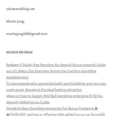
ole.leven@foej.net
Moritz Jung:
moritzjung268@gmail.com
NEUESTE BEITRÄGE
Redeem 5 Totally free Revolves No deposit Bonus towards Guide
out of Lifeless Slot Everyday during the Crashino Gambling
establishment
To have people who appreciate both sports betting and you may
crash game, Bovada is the ideal betting attraction
Ideas on how to Supply Wild Bull Gambling enterprise $150 No-
deposit Added bonus Codes
Simple Endless Gambling enterprise Put Bonus Password �
�’FEARLESS” getting an effective 40% added bonus up $one,000