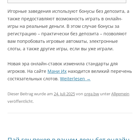
Игорные заведения используют бонусы без депозита, а
также предоставляют возможность играть в онлайн-
игры на реальные деньги. В этом случае бонусы за
регистрацию – практически без депозита – позволяют
вам попробовать игровые автоматы, электронные
слоты, а также другие игры, если вы уже играли.
Новая эра онлайн-ставок изменила стандарты для
игроков. На сайте
Мани Их
находится великий перечень
состязательных слотов.
Weiterlesen
→
Dieser Beitrag wurde am
24. Juli 2025
von
orga.bw
unter
Allgemein
veröffentlicht.
Пай гоу покер в вашем леон бет онлайн-