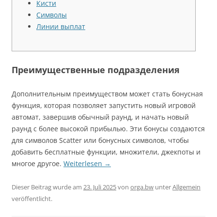
Кисти
Символы
Линии выплат
Преимущественные подразделения
Дополнительным преимуществом может стать бонусная
функция, которая позволяет запустить новый игровой
автомат, завершив обычный раунд, и начать новый
раунд с более высокой прибылью. Эти бонусы создаются
для символов Scatter или бонусных символов, чтобы
добавить бесплатные функции, множители, джекпоты и
многое другое.
Weiterlesen
→
Dieser Beitrag wurde am
23. Juli 2025
von
orga.bw
unter
Allgemein
veröffentlicht.