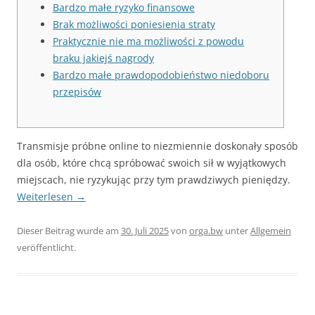
Bardzo małe ryzyko finansowe
Brak możliwości poniesienia straty
Praktycznie nie ma możliwości z powodu
braku jakiejś nagrody
Bardzo małe prawdopodobieństwo niedoboru
przepisów
Transmisje próbne online to niezmiennie doskonały sposób
dla osób, które chcą spróbować swoich sił w wyjątkowych
miejscach, nie ryzykując przy tym prawdziwych pieniędzy.
Weiterlesen
→
Dieser Beitrag wurde am
30. Juli 2025
von
orga.bw
unter
Allgemein
veröffentlicht.