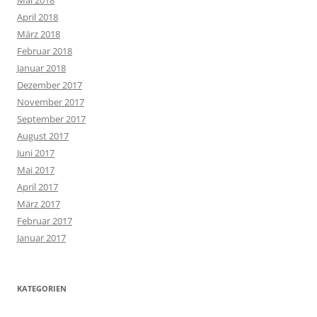
Mai 2018
April 2018
März 2018
Februar 2018
Januar 2018
Dezember 2017
November 2017
September 2017
August 2017
Juni 2017
Mai 2017
April 2017
März 2017
Februar 2017
Januar 2017
KATEGORIEN