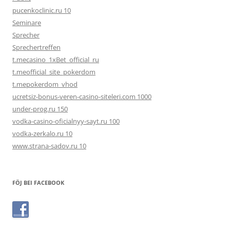
pucenkoclinic.ru 10
Seminare
Sprecher
Sprechertreffen
t.mecasino_1xBet_official_ru
t.meofficial_site_pokerdom
t.mepokerdom_vhod
ucretsiz-bonus-veren-casino-siteleri.com 1000
under-prog.ru 150
vodka-casino-oficialnyy-sayt.ru 100
vodka-zerkalo.ru 10
www.strana-sadov.ru 10
FÖJ BEI FACEBOOK