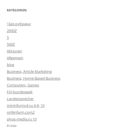
KATEGORIEN
! Без рубрики
2000Z
5
500Z
Aktionen
Allgemein
blog
Business, Article Marketing
Business, Home Based Business
Computers, Games
FöJ bundesweit
Landessprecher
mininformrd.ru 4-8, 10
ori9infarm.com2
plyas-media.ru 10
Public