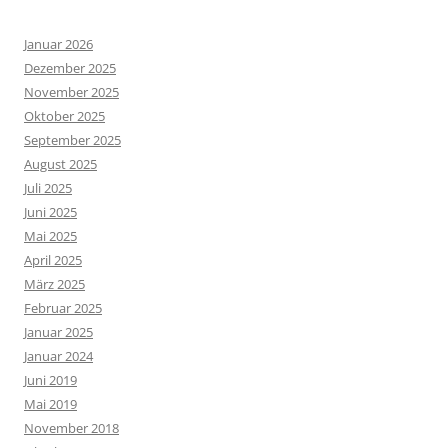
Januar 2026
Dezember 2025
November 2025
Oktober 2025
September 2025
August 2025
Juli 2025
Juni 2025
Mai 2025
April 2025
März 2025
Februar 2025
Januar 2025
Januar 2024
Juni 2019
Mai 2019
November 2018