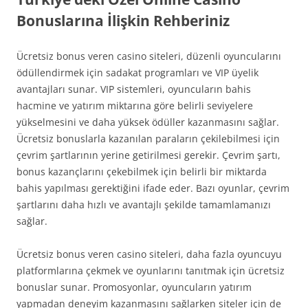
Bonuslarına İlişkin Rehberiniz
Ücretsiz bonus veren casino siteleri, düzenli oyuncularını
ödüllendirmek için sadakat programları ve VIP üyelik
avantajları sunar. VIP sistemleri, oyuncuların bahis
hacmine ve yatırım miktarına göre belirli seviyelere
yükselmesini ve daha yüksek ödüller kazanmasını sağlar.
Ücretsiz bonuslarla kazanılan paraların çekilebilmesi için
çevrim şartlarının yerine getirilmesi gerekir. Çevrim şartı,
bonus kazançlarını çekebilmek için belirli bir miktarda
bahis yapılması gerektiğini ifade eder. Bazı oyunlar, çevrim
şartlarını daha hızlı ve avantajlı şekilde tamamlamanızı
sağlar.
Ücretsiz bonus veren casino siteleri, daha fazla oyuncuyu
platformlarına çekmek ve oyunlarını tanıtmak için ücretsiz
bonuslar sunar. Promosyonlar, oyuncuların yatırım
yapmadan deneyim kazanmasını sağlarken siteler için de