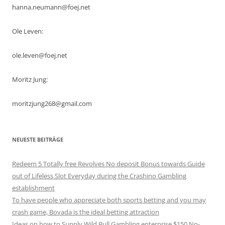
hanna.neumann@foej.net
Ole Leven:
ole.leven@foej.net
Moritz Jung:
moritzjung268@gmail.com
NEUESTE BEITRÄGE
Redeem 5 Totally free Revolves No deposit Bonus towards Guide
out of Lifeless Slot Everyday during the Crashino Gambling
establishment
To have people who appreciate both sports betting and you may
crash game, Bovada is the ideal betting attraction
Ideas on how to Supply Wild Bull Gambling enterprise $150 No-