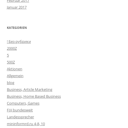
Februar 2017
Januar 2017
KATEGORIEN
! Без рубрики
2000Z
5
500Z
Aktionen
Allgemein
blog
Business, Article Marketing
Business, Home Based Business
Computers, Games
FöJ bundesweit
Landessprecher
mininformrd.ru 4-8, 10