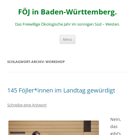
Zum
Inhalt
FÖJ in Baden-Württemberg.
springen
Das Freiwillige Ökologische Jahr im sonnigen Süd – Westen.
Menü
SCHLAGWORT-ARCHIV:
WORKSHOP
145 FöJler*innen im Landtag gewürdigt
Schreibe eine Antwort
Nein,
das
gibt’s