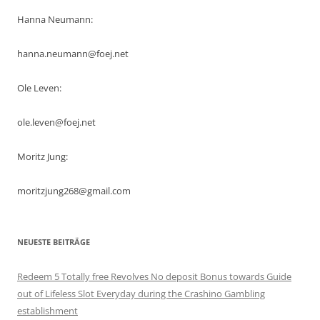
Hanna Neumann:
hanna.neumann@foej.net
Ole Leven:
ole.leven@foej.net
Moritz Jung:
moritzjung268@gmail.com
NEUESTE BEITRÄGE
Redeem 5 Totally free Revolves No deposit Bonus towards Guide
out of Lifeless Slot Everyday during the Crashino Gambling
establishment