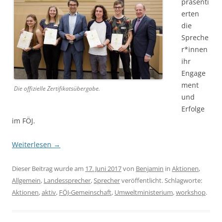
präsenti
erten
die
Spreche
r*innen
ihr
Engage
ment
Die offizielle Zertifikatsübergabe.
und
Erfolge
im FÖJ.
Weiterlesen
→
Dieser Beitrag wurde am
17. Juni 2017
von
Benjamin
in
Aktionen
,
Allgemein
,
Landessprecher
,
Sprecher
veröffentlicht. Schlagworte:
Aktionen
,
aktiv
,
FÖJ-Gemeinschaft
,
Umweltministerium
,
workshop
.