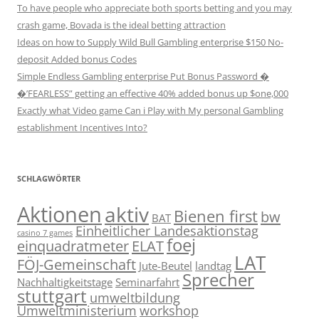
To have people who appreciate both sports betting and you may
crash game, Bovada is the ideal betting attraction
Ideas on how to Supply Wild Bull Gambling enterprise $150 No-
deposit Added bonus Codes
Simple Endless Gambling enterprise Put Bonus Password �
�’FEARLESS” getting an effective 40% added bonus up $one,000
Exactly what Video game Can i Play with My personal Gambling
establishment Incentives Into?
SCHLAGWÖRTER
Aktionen
aktiv
Bienen first
bw
BAT
Einheitlicher Landesaktionstag
casino 7 games
foej
einquadratmeter
ELAT
LAT
FÖJ-Gemeinschaft
Jute-Beutel
landtag
Sprecher
Nachhaltigkeitstage
Seminarfahrt
stuttgart
umweltbildung
Umweltministerium
workshop