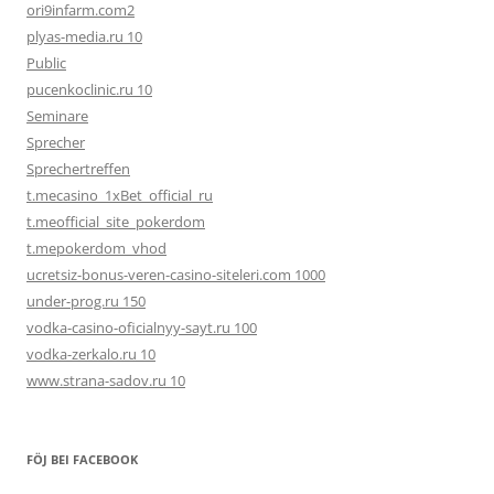
ori9infarm.com2
plyas-media.ru 10
Public
pucenkoclinic.ru 10
Seminare
Sprecher
Sprechertreffen
t.mecasino_1xBet_official_ru
t.meofficial_site_pokerdom
t.mepokerdom_vhod
ucretsiz-bonus-veren-casino-siteleri.com 1000
under-prog.ru 150
vodka-casino-oficialnyy-sayt.ru 100
vodka-zerkalo.ru 10
www.strana-sadov.ru 10
FÖJ BEI FACEBOOK