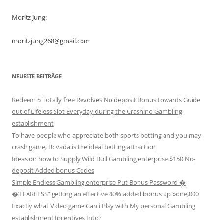
Moritz Jung:
moritzjung268@gmail.com
NEUESTE BEITRÄGE
Redeem 5 Totally free Revolves No deposit Bonus towards Guide
out of Lifeless Slot Everyday during the Crashino Gambling
establishment
To have people who appreciate both sports betting and you may
crash game, Bovada is the ideal betting attraction
Ideas on how to Supply Wild Bull Gambling enterprise $150 No-
deposit Added bonus Codes
Simple Endless Gambling enterprise Put Bonus Password �
�’FEARLESS” getting an effective 40% added bonus up $one,000
Exactly what Video game Can i Play with My personal Gambling
establishment Incentives Into?