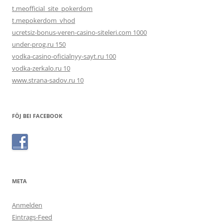
t.meofficial_site_pokerdom
t.mepokerdom_vhod
ucretsiz-bonus-veren-casino-siteleri.com 1000
under-prog.ru 150
vodka-casino-oficialnyy-sayt.ru 100
vodka-zerkalo.ru 10
www.strana-sadov.ru 10
FÖJ BEI FACEBOOK
META
Anmelden
Eintrags-Feed