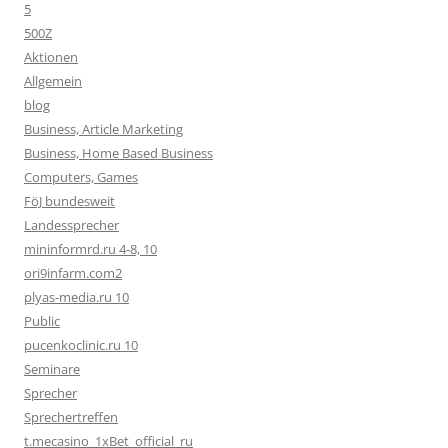
5
500Z
Aktionen
Allgemein
blog
Business, Article Marketing
Business, Home Based Business
Computers, Games
FöJ bundesweit
Landessprecher
mininformrd.ru 4-8, 10
ori9infarm.com2
plyas-media.ru 10
Public
pucenkoclinic.ru 10
Seminare
Sprecher
Sprechertreffen
t.mecasino_1xBet_official_ru