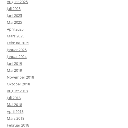
August 2025
Juli 2025
Juni 2025
Mai 2025
April 2025
März 2025
Februar 2025
Januar 2025
Januar 2024
Juni 2019
Mai 2019
November 2018
Oktober 2018
August 2018
Juli 2018
Mai 2018
April 2018
März 2018
Februar 2018