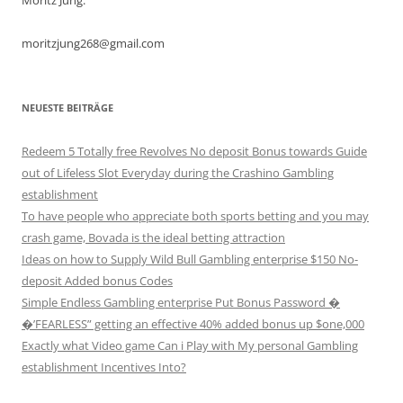
Moritz Jung:
moritzjung268@gmail.com
NEUESTE BEITRÄGE
Redeem 5 Totally free Revolves No deposit Bonus towards Guide
out of Lifeless Slot Everyday during the Crashino Gambling
establishment
To have people who appreciate both sports betting and you may
crash game, Bovada is the ideal betting attraction
Ideas on how to Supply Wild Bull Gambling enterprise $150 No-
deposit Added bonus Codes
Simple Endless Gambling enterprise Put Bonus Password �
�’FEARLESS” getting an effective 40% added bonus up $one,000
Exactly what Video game Can i Play with My personal Gambling
establishment Incentives Into?