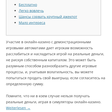
Бесплатно
Легко вовлечь
Шансы сорвать крупный джекпот
Мало интереса
Участие в онлайн-казино с демонстрационными
игровыми автоматами дает игрокам возможность
расслабиться и насладиться игрой на реальные деньги,
не рискуя собственным капиталом. Это может быть
разумным способом разнообразить другие игровые
процессы, и, учитывая волатильность, вы можете
попытаться продать свой выигрыш, если согласитесь на
определенную сумму.
Помните, что ни в коем случае нельзя получать
реальные деньги, играя в симуляторы онлайн-казино.
Weiterlesen
→