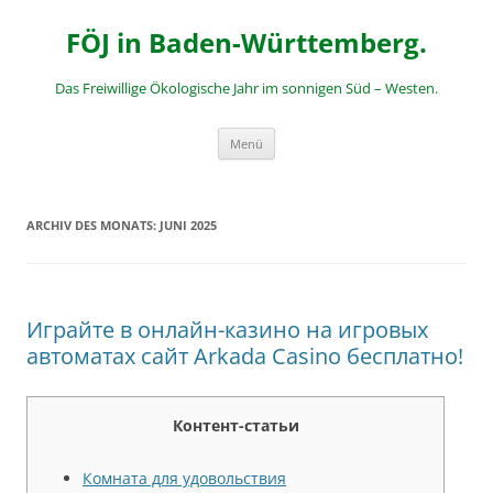
Zum
Inhalt
FÖJ in Baden-Württemberg.
springen
Das Freiwillige Ökologische Jahr im sonnigen Süd – Westen.
Menü
ARCHIV DES MONATS:
JUNI 2025
Играйте в онлайн-казино на игровых
автоматах сайт Arkada Casino бесплатно!
Контент-статьи
Комната для удовольствия