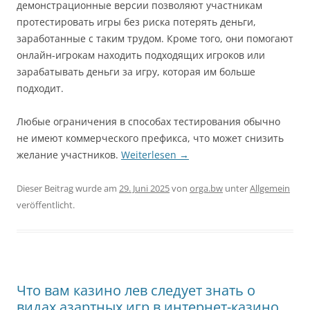
демонстрационные версии позволяют участникам
протестировать игры без риска потерять деньги,
заработанные с таким трудом. Кроме того, они помогают
онлайн-игрокам находить подходящих игроков или
зарабатывать деньги за игру, которая им больше
подходит.
Любые ограничения в способах тестирования обычно
не имеют коммерческого префикса, что может снизить
желание участников.
Weiterlesen
→
Dieser Beitrag wurde am
29. Juni 2025
von
orga.bw
unter
Allgemein
veröffentlicht.
Что вам казино лев следует знать о
видах азартных игр в интернет-казино.