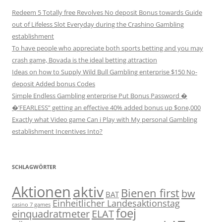
Redeem 5 Totally free Revolves No deposit Bonus towards Guide
out of Lifeless Slot Everyday during the Crashino Gambling
establishment
To have people who appreciate both sports betting and you may
crash game, Bovada is the ideal betting attraction
Ideas on how to Supply Wild Bull Gambling enterprise $150 No-
deposit Added bonus Codes
Simple Endless Gambling enterprise Put Bonus Password �
�’FEARLESS” getting an effective 40% added bonus up $one,000
Exactly what Video game Can i Play with My personal Gambling
establishment Incentives Into?
SCHLAGWÖRTER
Aktionen
aktiv
Bienen first
bw
BAT
Einheitlicher Landesaktionstag
casino 7 games
foej
einquadratmeter
ELAT