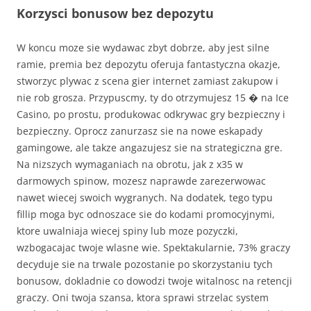
Korzysci bonusow bez depozytu
W koncu moze sie wydawac zbyt dobrze, aby jest silne
ramie, premia bez depozytu oferuja fantastyczna okazje,
stworzyc plywac z scena gier internet zamiast zakupow i
nie rob grosza. Przypuscmy, ty do otrzymujesz 15 � na Ice
Casino, po prostu, produkowac odkrywac gry bezpieczny i
bezpieczny. Oprocz zanurzasz sie na nowe eskapady
gamingowe, ale takze angazujesz sie na strategiczna gre.
Na nizszych wymaganiach na obrotu, jak z x35 w
darmowych spinow, mozesz naprawde zarezerwowac
nawet wiecej swoich wygranych. Na dodatek, tego typu
fillip moga byc odnoszace sie do kodami promocyjnymi,
ktore uwalniaja wiecej spiny lub moze pozyczki,
wzbogacajac twoje wlasne wie. Spektakularnie, 73% graczy
decyduje sie na trwale pozostanie po skorzystaniu tych
bonusow, dokladnie co dowodzi twoje witalnosc na retencji
graczy. Oni twoja szansa, ktora sprawi strzelac system