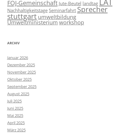
LAT
FÖJ-Gemeinschaft
Jute-Beutel
landtag
Sprecher
Nachhaltigkeitstage
Seminarfahrt
stuttgart
umweltbildung
Umweltministerium
workshop
ARCHIV
Januar 2026
Dezember 2025
November 2025
Oktober 2025
September 2025
August 2025
Juli 2025
Juni 2025
Mai 2025
April 2025
März 2025