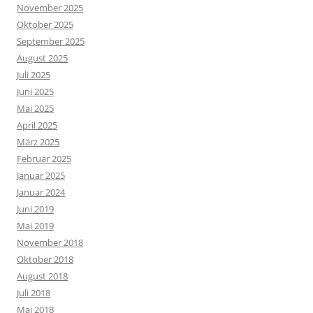
November 2025
Oktober 2025
September 2025
August 2025
Juli 2025
Juni 2025
Mai 2025
April 2025
März 2025
Februar 2025
Januar 2025
Januar 2024
Juni 2019
Mai 2019
November 2018
Oktober 2018
August 2018
Juli 2018
Mai 2018