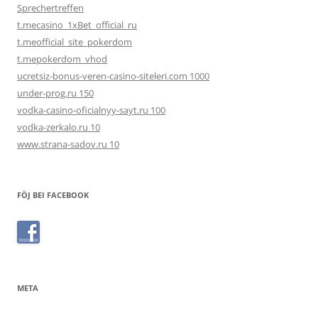
Sprechertreffen
t.mecasino_1xBet_official_ru
t.meofficial_site_pokerdom
t.mepokerdom_vhod
ucretsiz-bonus-veren-casino-siteleri.com 1000
under-prog.ru 150
vodka-casino-oficialnyy-sayt.ru 100
vodka-zerkalo.ru 10
www.strana-sadov.ru 10
FÖJ BEI FACEBOOK
META