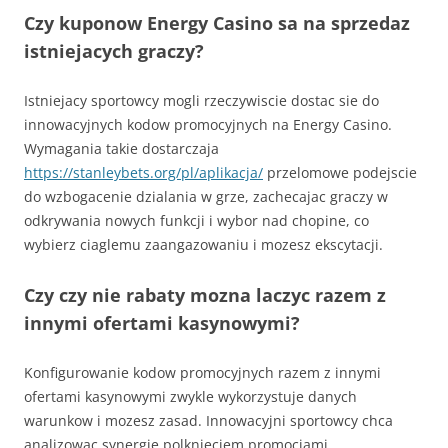
Czy kuponow Energy Casino sa na sprzedaz
istniejacych graczy?
Istniejacy sportowcy mogli rzeczywiscie dostac sie do
innowacyjnych kodow promocyjnych na Energy Casino.
Wymagania takie dostarczaja
https://stanleybets.org/pl/aplikacja/
przelomowe podejscie
do wzbogacenie dzialania w grze, zachecajac graczy w
odkrywania nowych funkcji i wybor nad chopine, co
wybierz ciaglemu zaangazowaniu i mozesz ekscytacji.
Czy czy nie rabaty mozna laczyc razem z
innymi ofertami kasynowymi?
Konfigurowanie kodow promocyjnych razem z innymi
ofertami kasynowymi zwykle wykorzystuje danych
warunkow i mozesz zasad. Innowacyjni sportowcy chca
analizowac synergie polknieciem promocjami,