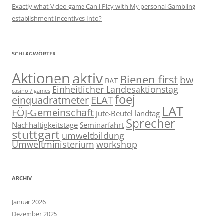
Exactly what Video game Can i Play with My personal Gambling
establishment Incentives Into?
SCHLAGWÖRTER
Aktionen
aktiv
Bienen first
bw
BAT
Einheitlicher Landesaktionstag
casino 7 games
foej
einquadratmeter
ELAT
LAT
FÖJ-Gemeinschaft
Jute-Beutel
landtag
Sprecher
Nachhaltigkeitstage
Seminarfahrt
stuttgart
umweltbildung
Umweltministerium
workshop
ARCHIV
Januar 2026
Dezember 2025