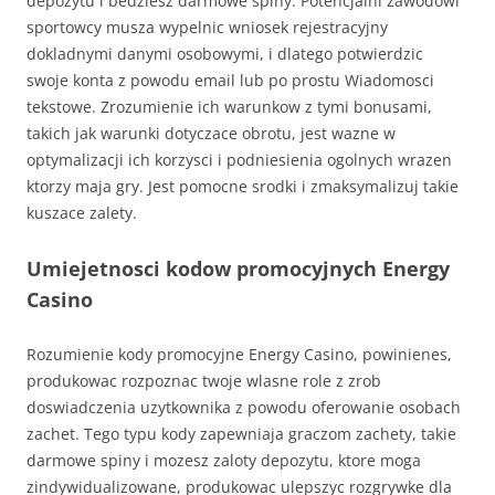
depozytu i bedziesz darmowe spiny. Potencjalni zawodowi
sportowcy musza wypelnic wniosek rejestracyjny
dokladnymi danymi osobowymi, i dlatego potwierdzic
swoje konta z powodu email lub po prostu Wiadomosci
tekstowe. Zrozumienie ich warunkow z tymi bonusami,
takich jak warunki dotyczace obrotu, jest wazne w
optymalizacji ich korzysci i podniesienia ogolnych wrazen
ktorzy maja gry. Jest pomocne srodki i zmaksymalizuj takie
kuszace zalety.
Umiejetnosci kodow promocyjnych Energy
Casino
Rozumienie kody promocyjne Energy Casino, powinienes,
produkowac rozpoznac twoje wlasne role z zrob
doswiadczenia uzytkownika z powodu oferowanie osobach
zachet. Tego typu kody zapewniaja graczom zachety, takie
darmowe spiny i mozesz zaloty depozytu, ktore moga
zindywidualizowane, produkowac ulepszyc rozgrywke dla