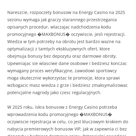
Nareszcie, rozpoczety bonusow na Energy Casino na 2025
sezonu wymaga jak graczy starannego przestrzegania
opisanych procedur, wlaczajac nadchodzenia kodu
promocyjnego �MAXBONUS� oczywiscie, jesli rejestracji.
Wiedza w tym potrzeby na obrotu jest bardzo wazne na
optymalizacji z tamtych ekskluzywnych ofert, ktore
obejmuja bonusy bez depozytu oraz darmowe obroty.
Upewniajac sie wlasciwe dane osobowe i bedziesz konczac
wymagany proces weryfikacyjne, zawodowi sportowcy
moga skutecznie wykorzystac te promocje, ktora sprawi
wzbogacic masz wiedza z grze i bedziesz zmaksymalizowac
potencjalne nagrody jako czesc regulacyjnych.
W 2025 roku, iskra bonusow z Energy Casino potrzeba
wprowadzenia kodu promocyjnego �MAXBONUS�
oczywiscie rejestracja w celu, co jest kluczowym krokiem do
nabycia premierowych bonusow VIP, jak w zapewnia ci bez