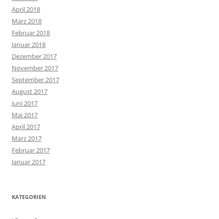
April 2018
März 2018
Februar 2018
Januar 2018
Dezember 2017
November 2017
September 2017
August 2017
Juni 2017
Mai 2017
April 2017
März 2017
Februar 2017
Januar 2017
KATEGORIEN