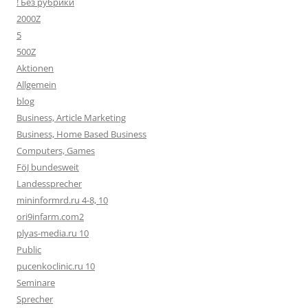
! Без рубрики
2000Z
5
500Z
Aktionen
Allgemein
blog
Business, Article Marketing
Business, Home Based Business
Computers, Games
FöJ bundesweit
Landessprecher
mininformrd.ru 4-8, 10
ori9infarm.com2
plyas-media.ru 10
Public
pucenkoclinic.ru 10
Seminare
Sprecher