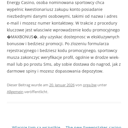
Energy Casino, osoba nominowana sportowcy chca
wypelnic kwestionariusz zakupu konto posiadanie
niezbednymi danymi osobowymi, takimi od nazwa i adres
e-mail i mozesz numer kontaktowy. W trakcie z procedury
kluczowe jest wlasciwie wprowadzenie kodu promocyjnego
�MAXBONUS�, aby uzyskac dostepnosc w ekskluzywnych
bonusow i bedziesz promocji. Po zlozeniu formularza
rejestracyjnego i bedziesz kodu promocyjnego, sportowcy
musza zakonczyc weryfikacje profil, ogolnie w drodze wiek-
mail lub po prostu Sms, aby sobie dostawa do nagrod, jak z
darmowe spiny i mozesz dopasowania depozytow.
Dieser Beitrag wurde am
20. Januar 2026
von
orga.bw
unter
Allgemein
veröffentlicht.
Beitragsnavigation
←
Wlasnie tam sa wszystkie
The new Sweepstakes casino