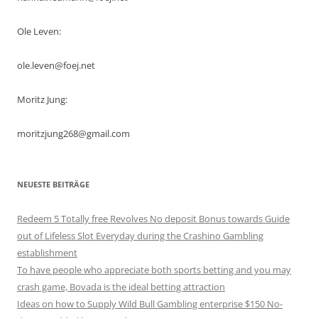
Ole Leven:
ole.leven@foej.net
Moritz Jung:
moritzjung268@gmail.com
NEUESTE BEITRÄGE
Redeem 5 Totally free Revolves No deposit Bonus towards Guide
out of Lifeless Slot Everyday during the Crashino Gambling
establishment
To have people who appreciate both sports betting and you may
crash game, Bovada is the ideal betting attraction
Ideas on how to Supply Wild Bull Gambling enterprise $150 No-