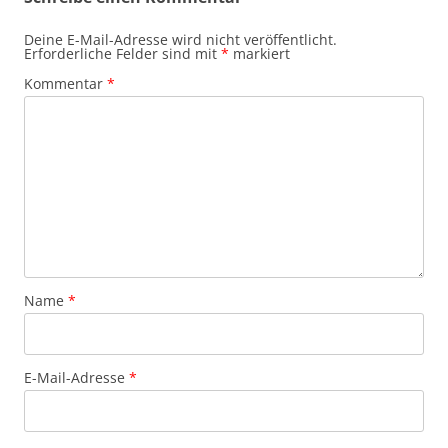
Deine E-Mail-Adresse wird nicht veröffentlicht.
Erforderliche Felder sind mit
*
markiert
Kommentar
*
Name
*
E-Mail-Adresse
*