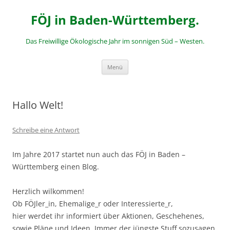
Zum
Inhalt
FÖJ in Baden-Württemberg.
springen
Das Freiwillige Ökologische Jahr im sonnigen Süd – Westen.
Menü
Hallo Welt!
Schreibe eine Antwort
Im Jahre 2017 startet nun auch das FÖJ in Baden –
Württemberg einen Blog.
Herzlich wilkommen!
Ob FÖJler_in, Ehemalige_r oder Interessierte_r,
hier werdet ihr informiert über Aktionen, Geschehenes,
sowie Pläne und Ideen. Immer der jüngste Stuff sozusagen.