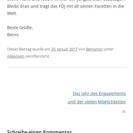
Bleibt dran und tragt das FÖJ mit all seinen Facetten in die
Welt.
Beste Grüße,
Benni
Dieser Beitrag wurde am
30. Januar 2017
von
Benjamin
unter
Allgemein
veröffentlicht.
Beitragsnavigation
Das Jahr des Engagements
und der vielen Möglichkeiten
→
Schreibe einen Kommentar