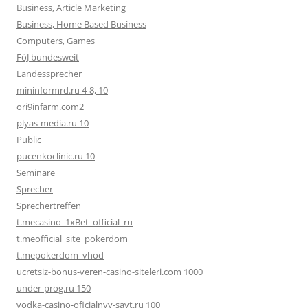
Business, Article Marketing
Business, Home Based Business
Computers, Games
FöJ bundesweit
Landessprecher
mininformrd.ru 4-8, 10
ori9infarm.com2
plyas-media.ru 10
Public
pucenkoclinic.ru 10
Seminare
Sprecher
Sprechertreffen
t.mecasino_1xBet_official_ru
t.meofficial_site_pokerdom
t.mepokerdom_vhod
ucretsiz-bonus-veren-casino-siteleri.com 1000
under-prog.ru 150
vodka-casino-oficialnyy-sayt.ru 100