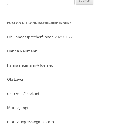
nach:
POST AN DIE LANDESSPRECHER*INNEN?
Die Landessprecher*innen 2021/2022:
Hanna Neumann:
hanna.neumann@foej.net
Ole Leven:
ole.leven@foej.net
Moritz Jung:
moritzjung268@gmail.com