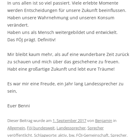
In uns allen ist so viel passiert. Viele erlebte Momente
werden Entscheidungen für unsere Zukunft beeinflussen.
Haben unsere Wahrnehmung und unseren Konsum
verändert.
Haben uns als Mensch weitergebildet und entwickelt.
Das FÖJ prägt. Definitiv!
Mir bleibt kaum mehr, als auf eine wunderbare Zeit zurück
zu schauen und mich über das geschehene zu freuen.
Habt eine großartige Zukunft und lebt eure Träume!
Es war mir eine Freude, ein Jahr lang Landessprecher zu
sein,
Euer Benni
Dieser Beitrag wurde am
1. September 2017
von
Benjamin
in
Allgemein
,
FöJ bundesweit
,
Landessprecher
,
Sprecher
veröffentlicht. Schlagworte:
aktiv
,
bw
,
FÖJ-Gemeinschaft
,
Sprecher
.