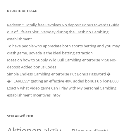
NEUESTE BEITRÄGE
Redeem 5 Totally free Revolves No deposit Bonus towards Guide
out of Lifeless Slot Everyday during the Crashino Gambling
establishment
To have people who appreciate both sports betting and you may
crash game, Bovada is the ideal betting attraction
Ideas on how to Supply Wild Bull Gambling enterprise $150 No-
deposit Added bonus Codes
Simple Endless Gambling enterprise Put Bonus Password �
�’FEARLESS” getting an effective 40% added bonus up $one,000
Exactly what Video game Can i Play with My personal Gambling
establishment Incentives Into?
SCHLAGWÖRTER
Aktionen
aktiv