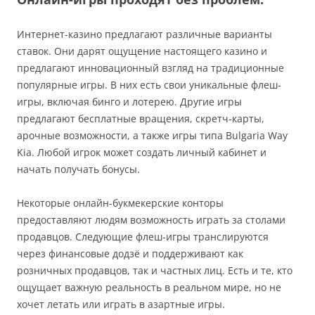
Интернет-казино предлагают различные варианты
ставок. Они дарят ощущение настоящего казино и
предлагают инновационный взгляд на традиционные
популярные игры. В них есть свои уникальные флеш-
игры, включая бинго и лотерею. Другие игры
предлагают бесплатные вращения, скретч-карты,
арочные возможности, а также игры типа Bulgaria Way
Kia. Любой игрок может создать личный кабинет и
начать получать бонусы.
Некоторые онлайн-букмекерские конторы
предоставляют людям возможность играть за столами
продавцов. Следующие флеш-игры транслируются
через финансовые додзё и поддерживают как
розничных продавцов, так и частных лиц. Есть и те, кто
ощущает важную реальность в реальном мире, но не
хочет летать или играть в азартные игры.