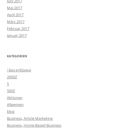
Juni 2017
Mai 2017
April 2017
März 2017
Februar 2017
Januar 2017
KATEGORIEN
! Без рубрики
2000Z
5
500Z
Aktionen
Allgemein
blog
Business, Article Marketing
Business, Home Based Business