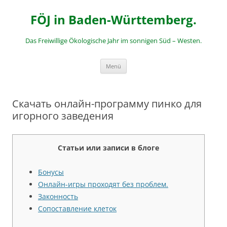
Zum
Inhalt
FÖJ in Baden-Württemberg.
springen
Das Freiwillige Ökologische Jahr im sonnigen Süd – Westen.
Menü
Скачать онлайн-программу пинко для
игорного заведения
Статьи или записи в блоге
Бонусы
Онлайн-игры проходят без проблем.
Законность
Сопоставление клеток