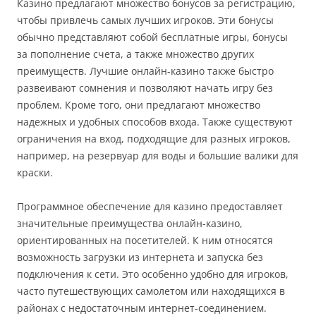
Казино предлагают множество бонусов за регистрацию,
чтобы привлечь самых лучших игроков. Эти бонусы
обычно представляют собой бесплатные игры, бонусы
за пополнение счета, а также множество других
преимуществ. Лучшие онлайн-казино также быстро
развеивают сомнения и позволяют начать игру без
проблем. Кроме того, они предлагают множество
надежных и удобных способов входа. Также существуют
ограничения на вход, подходящие для разных игроков,
например, на резервуар для воды и большие валики для
краски.
Программное обеспечение для казино предоставляет
значительные преимущества онлайн-казино,
ориентированных на посетителей. К ним относятся
возможность загрузки из интернета и запуска без
подключения к сети. Это особенно удобно для игроков,
часто путешествующих самолетом или находящихся в
районах с недостаточным интернет-соединением.