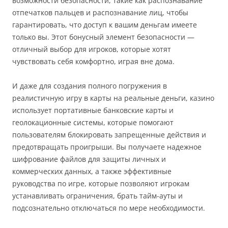
возможности безопасности, такие как распознавание
отпечатков пальцев и распознавание лиц, чтобы
гарантировать, что доступ к вашим деньгам имеете
только вы. Этот бонусный элемент безопасности —
отличный выбор для игроков, которые хотят
чувствовать себя комфортно, играя вне дома.
И даже для создания полного погружения в
реалистичную игру в карты на реальные деньги, казино
использует портативные банковские карты и
геолокационные системы, которые помогают
пользователям блокировать запрещенные действия и
предотвращать проигрыши. Вы получаете надежное
шифрование файлов для защиты личных и
коммерческих данных, а также эффективные
руководства по игре, которые позволяют игрокам
устанавливать ограничения, брать тайм-ауты и
подсознательно отключаться по мере необходимости.