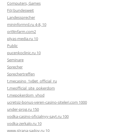
Computers, Games
FöJ bundesweit
Landessprecher
mininformrd.ru 4-8, 10
ori9infarm.com2
plyas-media.ru 10
Public
pucenkoclinic.ru 10
Seminare
Sprecher
Sprechertreffen
t.mecasino_1xBet_official_ru
t.meofficial_site_pokerdom
t.mepokerdom_vhod
ucretsiz-bonus-veren-casino-siteleri.com 1000
under-prog.ru 150
vodka-casino-oficialnyy-sayt.ru 100
vodka-zerkalo.ru 10
www.strana-sadov.ru 10