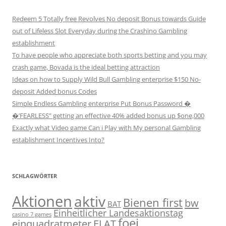
Redeem 5 Totally free Revolves No deposit Bonus towards Guide
out of Lifeless Slot Everyday during the Crashino Gambling
establishment
To have people who appreciate both sports betting and you may
crash game, Bovada is the ideal betting attraction
Ideas on how to Supply Wild Bull Gambling enterprise $150 No-
deposit Added bonus Codes
Simple Endless Gambling enterprise Put Bonus Password �
�’FEARLESS” getting an effective 40% added bonus up $one,000
Exactly what Video game Can i Play with My personal Gambling
establishment Incentives Into?
SCHLAGWÖRTER
Aktionen
aktiv
Bienen first
bw
BAT
Einheitlicher Landesaktionstag
casino 7 games
foej
einquadratmeter
ELAT