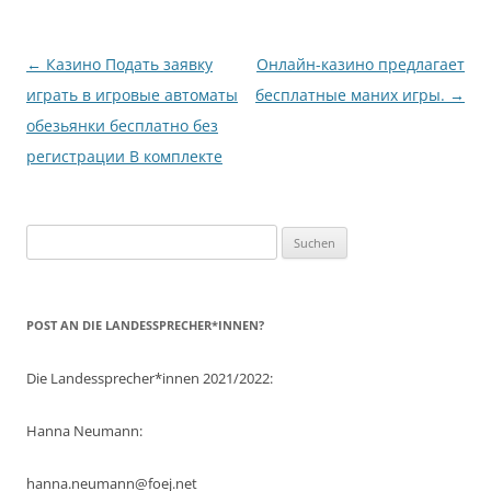
Beitragsnavigation
←
Казино Подать заявку
Онлайн-казино предлагает
играть в игровые автоматы
бесплатные маних игры.
→
обезьянки бесплатно без
регистрации В комплекте
Suchen
nach:
POST AN DIE LANDESSPRECHER*INNEN?
Die Landessprecher*innen 2021/2022:
Hanna Neumann:
hanna.neumann@foej.net