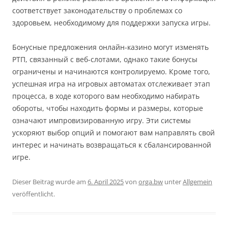
соответствует законодательству о проблемах со
здоровьем, необходимому для поддержки запуска игры.
Бонусные предложения онлайн-казино могут изменять
РТП, связанный с веб-слотами, однако такие бонусы
ограничены и начинаются контролируемо. Кроме того,
успешная игра на игровых автоматах отслеживает этап
процесса, в ходе которого вам необходимо набирать
обороты, чтобы находить формы и размеры, которые
означают импровизированную игру. Эти системы
ускоряют выбор опций и помогают вам направлять свой
интерес и начинать возвращаться к сбалансированной
игре.
Dieser Beitrag wurde am
6. April 2025
von
orga.bw
unter
Allgemein
veröffentlicht.