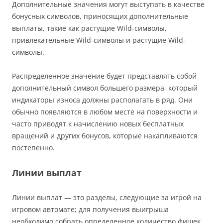
Дополнительные значения могут выступать в качестве
бонусных символов, приносящих дополнительные
выплаты, такие как растущие Wild-символы,
привлекательные Wild-символы и растущие Wild-
символы.
Распределенное значение будет представлять собой
дополнительный символ большего размера, который
индикаторы износа должны располагать в ряд. Они
обычно появляются в любом месте на поверхности и
часто приводят к начислению новых бесплатных
вращений и других бонусов, которые накапливаются
постепенно.
Линии выплат
Линии выплат — это разделы, следующие за игрой на
игровом автомате; для получения выигрыша
необходимо собрать определенное количество фишек.