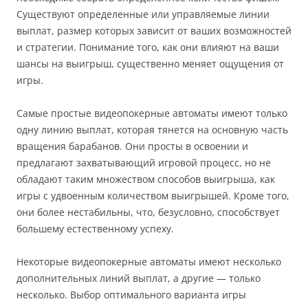
Существуют определенные или управляемые линии
выплат, размер которых зависит от ваших возможностей
и стратегии. Понимание того, как они влияют на ваши
шансы на выигрыш, существенно меняет ощущения от
игры.
Самые простые видеопокерные автоматы имеют только
одну линию выплат, которая тянется на основную часть
вращения барабанов. Они просты в освоении и
предлагают захватывающий игровой процесс, но не
обладают таким множеством способов выигрыша, как
игры с удвоенным количеством выигрышей. Кроме того,
они более нестабильны, что, безусловно, способствует
большему естественному успеху.
Некоторые видеопокерные автоматы имеют несколько
дополнительных линий выплат, а другие — только
несколько. Выбор оптимального варианта игры