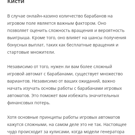
Кисти
В случае онлайн-казино количество барабанов на
игровом поле является важным фактором. Оно
позволяет оценить сложность вращения и вероятность
выигрыша. Кроме того, оно влияет на шансы получения
бонусных выплат, таких как бесплатные вращения и
стартовые множители.
Независимо от того, нужен ли вам более сложный
игровой автомат с барабанами, существует множество
вариантов. Независимо от ваших ожиданий, важно
начать изучать основы работы с барабанами игровых
автоматов. Это поможет вам избежать значительных
финансовых потерь.
Хотя основные принципы работы игровых автоматов
кажутся сложными, на самом деле это не так. Настоящее
чудо происходит за кулисами, когда модели генератора