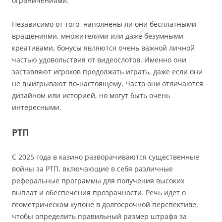
ограничениями.
Независимо от того, наполнены ли они бесплатными
вращениями, множителями или даже безумными
креативами, бонусы являются очень важной личной
частью удовольствия от видеослотов. Именно они
заставляют игроков продолжать играть, даже если они
не выигрывают по-настоящему. Часто они отличаются
дизайном или историей, но могут быть очень
интересными.
РТП
С 2025 года в казино разворачиваются существенные
войны за РТП, включающие в себя различные
реферальные программы для получения высоких
выплат и обеспечения прозрачности. Речь идет о
геометрическом купоне в долгосрочной перспективе,
чтобы определить правильный размер штрафа за