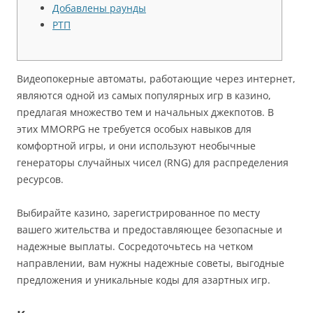
Добавлены раунды
РТП
Видеопокерные автоматы, работающие через интернет,
являются одной из самых популярных игр в казино,
предлагая множество тем и начальных джекпотов. В
этих MMORPG не требуется особых навыков для
комфортной игры, и они используют необычные
генераторы случайных чисел (RNG) для распределения
ресурсов.
Выбирайте казино, зарегистрированное по месту
вашего жительства и предоставляющее безопасные и
надежные выплаты.
Сосредоточьтесь на четком
направлении, вам нужны надежные советы, выгодные
предложения и уникальные коды для азартных игр.