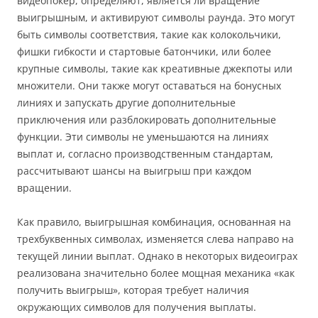
видеопокер, определяют, является ли вращение
выигрышным, и активируют символы раунда. Это могут
быть символы соответствия, такие как колокольчики,
фишки гибкости и стартовые батончики, или более
крупные символы, такие как креативные джекпоты или
множители. Они также могут оставаться на бонусных
линиях и запускать другие дополнительные
приключения или разблокировать дополнительные
функции. Эти символы не уменьшаются на линиях
выплат и, согласно производственным стандартам,
рассчитывают шансы на выигрыш при каждом
вращении.
Как правило, выигрышная комбинация, основанная на
трехбуквенных символах, изменяется слева направо на
текущей линии выплат. Однако в некоторых видеоиграх
реализована значительно более мощная механика «как
получить выигрыш», которая требует наличия
окружающих символов для получения выплаты.