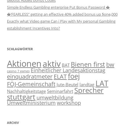
deposit Added bonus Codes
Simple Endless Gambling enterprise Put Bonus Password �
�’FEARLESS” getting an effective 40% added bonus up $one,000
Exactly what Video game Can i Play with My personal Gambling
establishment Incentives Into?
SCHLAGWÖRTER
Aktionen
aktiv
Bienen first
bw
BAT
Einheitlicher Landesaktionstag
casino 7 games
foej
einquadratmeter
ELAT
LAT
FÖJ-Gemeinschaft
Jute-Beutel
landtag
Sprecher
Nachhaltigkeitstage
Seminarfahrt
stuttgart
umweltbildung
Umweltministerium
workshop
ARCHIV