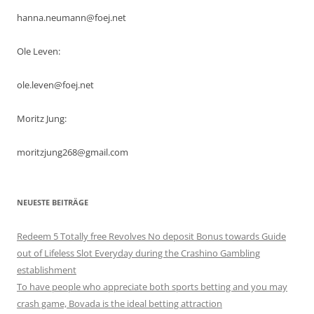
hanna.neumann@foej.net
Ole Leven:
ole.leven@foej.net
Moritz Jung:
moritzjung268@gmail.com
NEUESTE BEITRÄGE
Redeem 5 Totally free Revolves No deposit Bonus towards Guide
out of Lifeless Slot Everyday during the Crashino Gambling
establishment
To have people who appreciate both sports betting and you may
crash game, Bovada is the ideal betting attraction