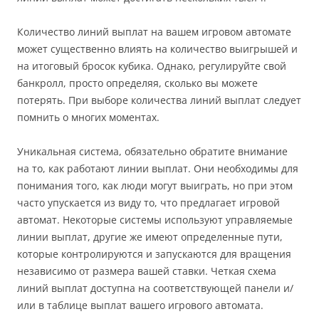
Количество линий выплат на вашем игровом автомате
может существенно влиять на количество выигрышей и
на итоговый бросок кубика. Однако, регулируйте свой
банкролл, просто определяя, сколько вы можете
потерять. При выборе количества линий выплат следует
помнить о многих моментах.
Уникальная система, обязательно обратите внимание
на то, как работают линии выплат. Они необходимы для
понимания того, как люди могут выиграть, но при этом
часто упускается из виду то, что предлагает игровой
автомат. Некоторые системы используют управляемые
линии выплат, другие же имеют определенные пути,
которые контролируются и запускаются для вращения
независимо от размера вашей ставки. Четкая схема
линий выплат доступна на соответствующей панели и/
или в таблице выплат вашего игрового автомата.