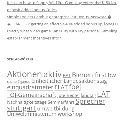
Ideas on how to Supply Wild Bull Gambling enterprise $150 No-
deposit Added bonus Codes
Simple Endless Gambling enterprise Put Bonus Password �
�’FEARLESS” getting an effective 40% added bonus up $one,000
Exactly what Video game Can i Play with My personal Gambling
establishment Incentives Into?
SCHLAGWÖRTER
Aktionen
aktiv
Bienen first
bw
BAT
Einheitlicher Landesaktionstag
casino 7 games
foej
einquadratmeter
ELAT
LAT
FÖJ-Gemeinschaft
Jute-Beutel
landtag
Sprecher
Nachhaltigkeitstage
Seminarfahrt
stuttgart
umweltbildung
Umweltministerium
workshop