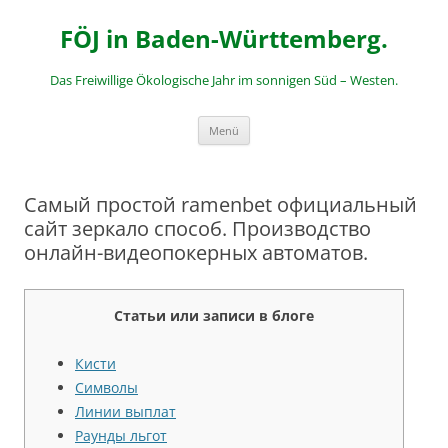
Zum
Inhalt
FÖJ in Baden-Württemberg.
springen
Das Freiwillige Ökologische Jahr im sonnigen Süd – Westen.
Menü
Самый простой ramenbet официальный
сайт зеркало способ. Производство
онлайн-видеопокерных автоматов.
Статьи или записи в блоге
Кисти
Символы
Линии выплат
Раунды льгот