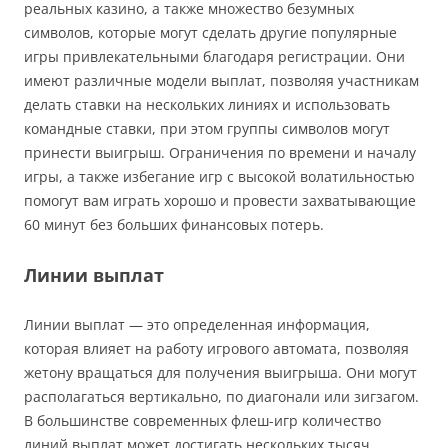
реальных казино, а также множество безумных
символов, которые могут сделать другие популярные
игры привлекательными благодаря регистрации. Они
имеют различные модели выплат, позволяя участникам
делать ставки на нескольких линиях и использовать
командные ставки, при этом группы символов могут
принести выигрыш. Ограничения по времени и началу
игры, а также избегание игр с высокой волатильностью
помогут вам играть хорошо и провести захватывающие
60 минут без больших финансовых потерь.
Линии выплат
Линии выплат — это определенная информация,
которая влияет на работу игрового автомата, позволяя
жетону вращаться для получения выигрыша. Они могут
располагаться вертикально, по диагонали или зигзагом.
В большинстве современных флеш-игр количество
линий выплат может достигать нескольких тысяч.