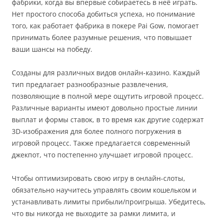
фабрики, когда вы впервые собираетесь в неё играть.
Нет простого способа добиться успеха, но понимание
того, как работает фабрика в покере Pai Gow, помогает
принимать более разумные решения, что повышает
ваши шансы на победу.
Созданы для различных видов онлайн-казино. Каждый
тип предлагает разнообразные развлечения,
позволяющие в полной мере ощутить игровой процесс.
Различные варианты имеют довольно простые линии
выплат и формы ставок, в то время как другие содержат
3D-изображения для более полного погружения в
игровой процесс. Также предлагается современный
джекпот, что постепенно улучшает игровой процесс.
Чтобы оптимизировать свою игру в онлайн-слоты,
обязательно научитесь управлять своим кошельком и
устанавливать лимиты прибыли/проигрыша. Убедитесь,
что вы никогда не выходите за рамки лимита, и