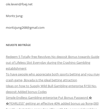
ole.leven@foej.net
Moritz Jung:
moritzjung268@gmail.com
NEUESTE BEITRÄGE
Redeem 5 Totally free Revolves No deposit Bonus towards Guide
out of Lifeless Slot Everyday during the Crashino Gambling
establishment
To have people who appreciate both sports betting and you may
crash game, Bovada is the ideal betting attraction
Ideas on how to Supply Wild Bull Gambling enterprise $150 No-
deposit Added bonus Codes
Simple Endless Gambling enterprise Put Bonus Password �
�’FEARLESS” getting an effective 40% added bonus up $one,000