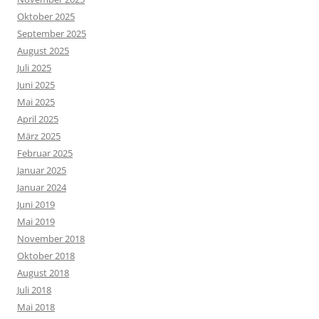
Oktober 2025
September 2025
August 2025
Juli 2025
Juni 2025
Mai 2025
April 2025
März 2025
Februar 2025
Januar 2025
Januar 2024
Juni 2019
Mai 2019
November 2018
Oktober 2018
August 2018
Juli 2018
Mai 2018