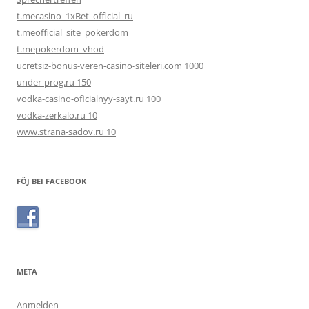
t.mecasino_1xBet_official_ru
t.meofficial_site_pokerdom
t.mepokerdom_vhod
ucretsiz-bonus-veren-casino-siteleri.com 1000
under-prog.ru 150
vodka-casino-oficialnyy-sayt.ru 100
vodka-zerkalo.ru 10
www.strana-sadov.ru 10
FÖJ BEI FACEBOOK
META
Anmelden