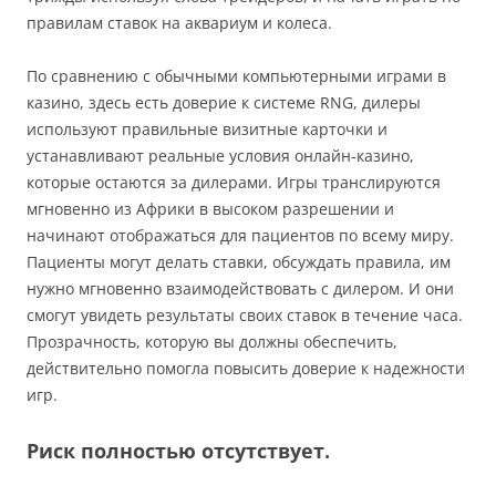
правилам ставок на аквариум и колеса.
По сравнению с обычными компьютерными играми в
казино, здесь есть доверие к системе RNG, дилеры
используют правильные визитные карточки и
устанавливают реальные условия онлайн-казино,
которые остаются за дилерами. Игры транслируются
мгновенно из Африки в высоком разрешении и
начинают отображаться для пациентов по всему миру.
Пациенты могут делать ставки, обсуждать правила, им
нужно мгновенно взаимодействовать с дилером. И они
смогут увидеть результаты своих ставок в течение часа.
Прозрачность, которую вы должны обеспечить,
действительно помогла повысить доверие к надежности
игр.
Риск полностью отсутствует.