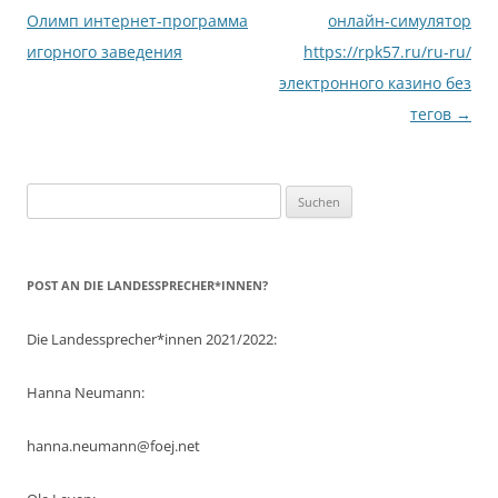
Олимп интернет-программа
онлайн-симулятор
игорного заведения
https://rpk57.ru/ru-ru/
электронного казино без
тегов
→
Suchen
nach:
POST AN DIE LANDESSPRECHER*INNEN?
Die Landessprecher*innen 2021/2022:
Hanna Neumann:
hanna.neumann@foej.net