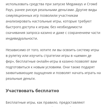
использовать средства при запуске Megaways и Crowd
Pays, ранее рискуя реальными деньгами. Другие виды
симуляционных игр позволили участникам
анализировать настольные игры, которые требуют
быстрого доступа к играм, без необходимости
скачивания запроса казино и даже с сохранением части
индивидуальности.
Независимо от того, хотите ли вы освоить систему игры
в рулетку или изучить стратегии игры в «шемин де
фер», бесплатные онлайн-игры в казино позволят вам
подготовиться к новым условиям. Они также подарят
захватывающие ощущения и позволят начать играть на
реальные деньги.
Участвовать бесплатно
Бесплатные игры, как правило, предоставляют