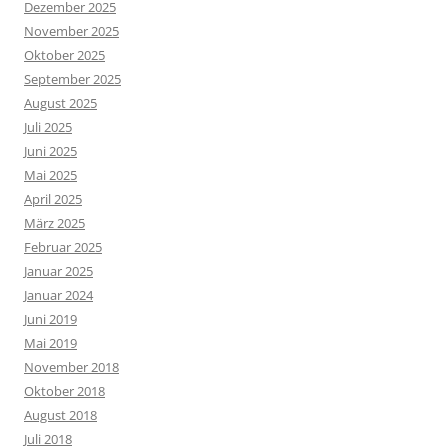
Dezember 2025
November 2025
Oktober 2025
September 2025
August 2025
Juli 2025
Juni 2025
Mai 2025
April 2025
März 2025
Februar 2025
Januar 2025
Januar 2024
Juni 2019
Mai 2019
November 2018
Oktober 2018
August 2018
Juli 2018