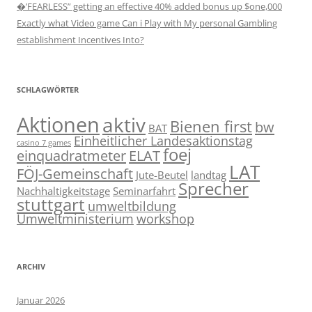
�’FEARLESS” getting an effective 40% added bonus up $one,000
Exactly what Video game Can i Play with My personal Gambling
establishment Incentives Into?
SCHLAGWÖRTER
Aktionen
aktiv
Bienen first
bw
BAT
Einheitlicher Landesaktionstag
casino 7 games
foej
einquadratmeter
ELAT
LAT
FÖJ-Gemeinschaft
Jute-Beutel
landtag
Sprecher
Nachhaltigkeitstage
Seminarfahrt
stuttgart
umweltbildung
Umweltministerium
workshop
ARCHIV
Januar 2026