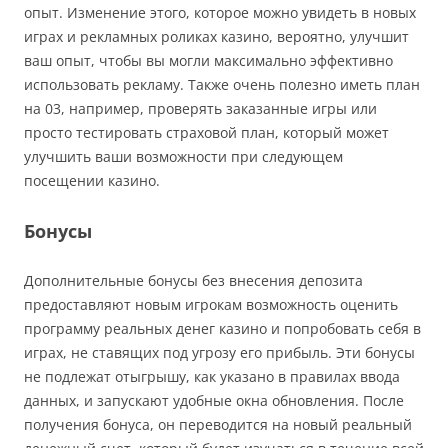
опыт. Изменение этого, которое можно увидеть в новых
играх и рекламных роликах казино, вероятно, улучшит
ваш опыт, чтобы вы могли максимально эффективно
использовать рекламу. Также очень полезно иметь план
на 03, например, проверять заказанные игры или
просто тестировать страховой план, который может
улучшить ваши возможности при следующем
посещении казино.
Бонусы
Дополнительные бонусы без внесения депозита
предоставляют новым игрокам возможность оценить
программу реальных денег казино и попробовать себя в
играх, не ставящих под угрозу его прибыль. Эти бонусы
не подлежат отыгрышу, как указано в правилах ввода
данных, и запускают удобные окна обновления. После
получения бонуса, он переводится на новый реальный