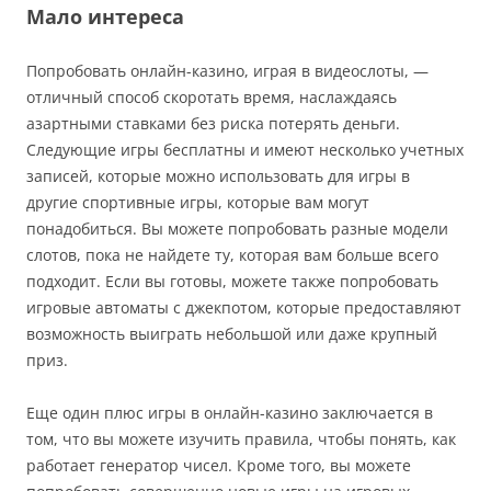
Мало интереса
Попробовать онлайн-казино, играя в видеослоты, —
отличный способ скоротать время, наслаждаясь
азартными ставками без риска потерять деньги.
Следующие игры бесплатны и имеют несколько учетных
записей, которые можно использовать для игры в
другие спортивные игры, которые вам могут
понадобиться. Вы можете попробовать разные модели
слотов, пока не найдете ту, которая вам больше всего
подходит. Если вы готовы, можете также попробовать
игровые автоматы с джекпотом, которые предоставляют
возможность выиграть небольшой или даже крупный
приз.
Еще один плюс игры в онлайн-казино заключается в
том, что вы можете изучить правила, чтобы понять, как
работает генератор чисел. Кроме того, вы можете