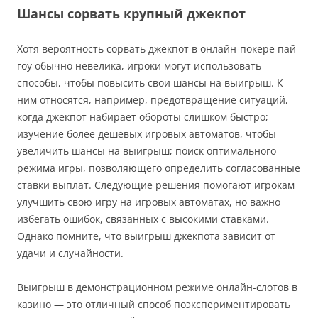
Шансы сорвать крупный джекпот
Хотя вероятность сорвать джекпот в онлайн-покере пай
гоу обычно невелика, игроки могут использовать
способы, чтобы повысить свои шансы на выигрыш. К
ним относятся, например, предотвращение ситуаций,
когда джекпот набирает обороты слишком быстро;
изучение более дешевых игровых автоматов, чтобы
увеличить шансы на выигрыш; поиск оптимального
режима игры, позволяющего определить согласованные
ставки выплат. Следующие решения помогают игрокам
улучшить свою игру на игровых автоматах, но важно
избегать ошибок, связанных с высокими ставками.
Однако помните, что выигрыш джекпота зависит от
удачи и случайности.
Выигрыш в демонстрационном режиме онлайн-слотов в
казино — это отличный способ поэкспериментировать