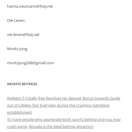
hanna.neumann@foej.net
Ole Leven:
ole.leven@foej.net
Moritz Jung:
moritzjung268@gmail.com
NEUESTE BEITRÄGE
Redeem 5 Totally free Revolves No deposit Bonus towards Guide
out of Lifeless Slot Everyday during the Crashino Gambling
establishment
To have people who appreciate both sports betting and you may
crash game, Bovada is the ideal betting attraction