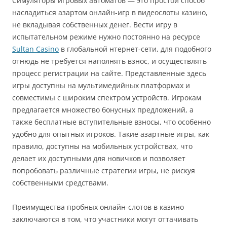
Симуляторы игровых автоматов — это простой способ
насладиться азартом онлайн-игр в видеослоты казино,
не вкладывая собственных денег. Вести игру в
испытательном режиме нужно постоянно на ресурсе
Sultan Casino
в глобальной нтернет-сети, для подобного
отнюдь не требуется наполнять взнос, и осуществлять
процесс регистрации на сайте. Представленные здесь
игры доступны на мультимедийных платформах и
совместимы с широким спектром устройств. Игрокам
предлагается множество бонусных предложений, а
также бесплатные вступительные взносы, что особенно
удобно для опытных игроков. Такие азартные игры, как
правило, доступны на мобильных устройствах, что
делает их доступными для новичков и позволяет
попробовать различные стратегии игры, не рискуя
собственными средствами.
Преимущества пробных онлайн-слотов в казино
заключаются в том, что участники могут оттачивать