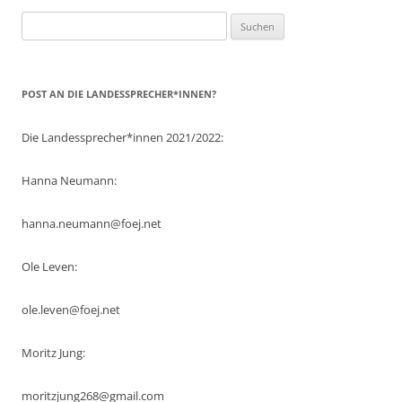
Suchen
nach:
POST AN DIE LANDESSPRECHER*INNEN?
Die Landessprecher*innen 2021/2022:
Hanna Neumann:
hanna.neumann@foej.net
Ole Leven:
ole.leven@foej.net
Moritz Jung:
moritzjung268@gmail.com