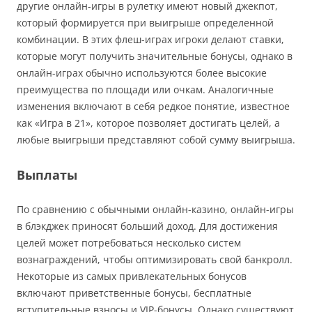
другие онлайн-игры в рулетку имеют новый джекпот,
который формируется при выигрыше определенной
комбинации. В этих флеш-играх игроки делают ставки,
которые могут получить значительные бонусы, однако в
онлайн-играх обычно используются более высокие
преимущества по площади или очкам. Аналогичные
изменения включают в себя редкое понятие, известное
как «Игра в 21», которое позволяет достигать целей, а
любые выигрыши представляют собой сумму выигрыша.
Выплаты
По сравнению с обычными онлайн-казино, онлайн-игры
в блэкджек приносят больший доход. Для достижения
целей может потребоваться несколько систем
вознаграждений, чтобы оптимизировать свой банкролл.
Некоторые из самых привлекательных бонусов
включают приветственные бонусы, бесплатные
вступительные взносы и VIP-бонусы. Однако существуют