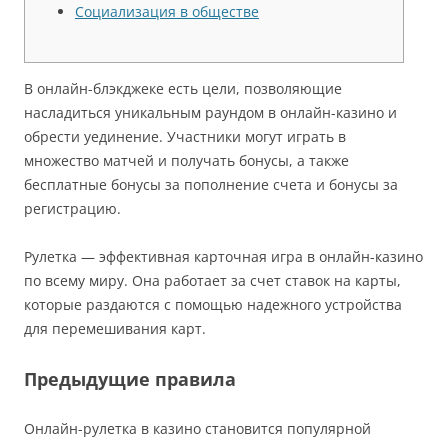
Социализация в обществе
В онлайн-блэкджеке есть цели, позволяющие
насладиться уникальным раундом в онлайн-казино и
обрести уединение. Участники могут играть в
множество матчей и получать бонусы, а также
бесплатные бонусы за пополнение счета и бонусы за
регистрацию.
Рулетка — эффективная карточная игра в онлайн-казино
по всему миру.
Она работает за счет ставок на карты,
которые раздаются с помощью надежного устройства
для перемешивания карт.
Предыдущие правила
Онлайн-рулетка в казино становится популярной