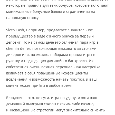
некоторые правила для этих бонусов, которые включают
минимальные бонусные баллы и ограничения на
начальную ставку.
Sloto Cash, например, предлагает значительное
преимущество в виде d%-ного бонуса за первый
депозит. Но на самом деле это отличная пара игр в
chemin de fer, позволяющая выживать за столами
дилеров или, возможно, наборами правил игры в
рулетку и подходящих для любого банкролла. Их
собственная очень важная персональная настройка
включает в себя повышенные коэффициенты
вовлечения и возможность начать покупки, и ваш
клиент может прийти в любое время.
Блэкджек — это, по сути, игра на удачу, и хотя ваш
домашний выигрыш связан с каким-либо казино,
инновационные стратегии могут значительно снизить