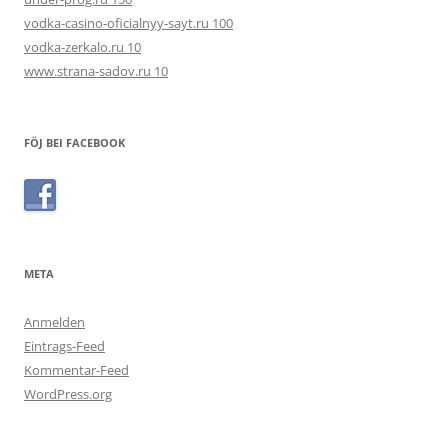
vodka-casino-oficialnyy-sayt.ru 100
vodka-zerkalo.ru 10
www.strana-sadov.ru 10
FÖJ BEI FACEBOOK
META
Anmelden
Eintrags-Feed
Kommentar-Feed
WordPress.org