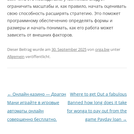
ограничить масштабы и, как правило, начать оценивать
свою способность расширять стратегию. Это поможет
программному обеспечению определять формы и
размеры и начать понимать, как его работа может
зависеть от внешних факторов.
Dieser Beitrag wurde am
30. September 2025
von
orga.bw
unter
Allgemein
veröffentlicht.
Beitragsnavigation
←
Онлайн-казино — Драгон
Where to get Out a fabulous
Мани играйте в игровые
Banned how long does it take
автоматы онлайн
for wonga to pay out from the
совершенно бесплатно.
game Payday loan
→