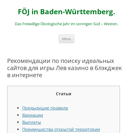
Zum
Inhalt
FÖJ in Baden-Württemberg.
springen
Das Freiwillige Ökologische Jahr im sonnigen Süd – Westen.
Menü
Рекомендации по поиску идеальных
сайтов для игры Лев казино в блэкджек
в интернете
Статьи
Предыдущие правила
Вариации
Выплаты
Преимущества открытой территории