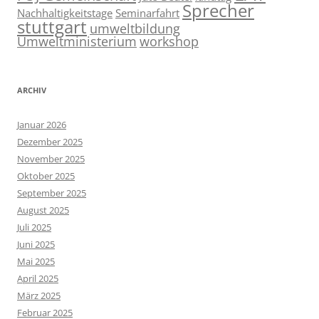
Sprecher
Nachhaltigkeitstage
Seminarfahrt
stuttgart
umweltbildung
Umweltministerium
workshop
ARCHIV
Januar 2026
Dezember 2025
November 2025
Oktober 2025
September 2025
August 2025
Juli 2025
Juni 2025
Mai 2025
April 2025
März 2025
Februar 2025