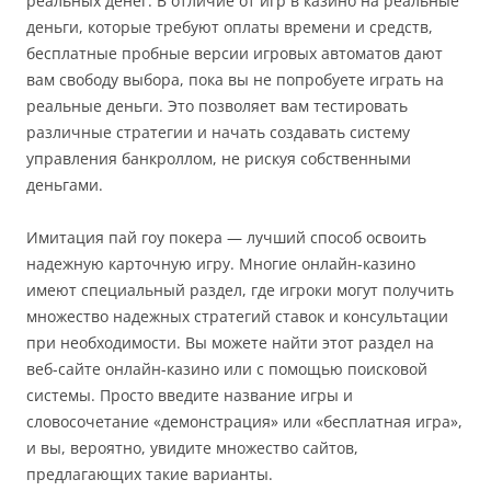
реальных денег. В отличие от игр в казино на реальные
деньги, которые требуют оплаты времени и средств,
бесплатные пробные версии игровых автоматов дают
вам свободу выбора, пока вы не попробуете играть на
реальные деньги. Это позволяет вам тестировать
различные стратегии и начать создавать систему
управления банкроллом, не рискуя собственными
деньгами.
Имитация пай гоу покера — лучший способ освоить
надежную карточную игру. Многие онлайн-казино
имеют специальный раздел, где игроки могут получить
множество надежных стратегий ставок и консультации
при необходимости. Вы можете найти этот раздел на
веб-сайте онлайн-казино или с помощью поисковой
системы. Просто введите название игры и
словосочетание «демонстрация» или «бесплатная игра»,
и вы, вероятно, увидите множество сайтов,
предлагающих такие варианты.