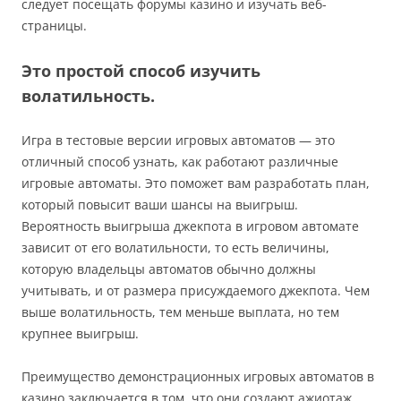
следует посещать форумы казино и изучать веб-
страницы.
Это простой способ изучить
волатильность.
Игра в тестовые версии игровых автоматов — это
отличный способ узнать, как работают различные
игровые автоматы. Это поможет вам разработать план,
который повысит ваши шансы на выигрыш.
Вероятность выигрыша джекпота в игровом автомате
зависит от его волатильности, то есть величины,
которую владельцы автоматов обычно должны
учитывать, и от размера присуждаемого джекпота. Чем
выше волатильность, тем меньше выплата, но тем
крупнее выигрыш.
Преимущество демонстрационных игровых автоматов в
казино заключается в том, что они создают ажиотаж