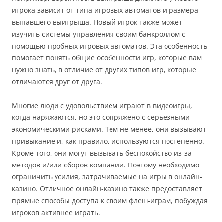
игрока зависит от типа игровых автоматов и размера
выпавшего выигрыша. Новый игрок также может
изучить системы управления своим банкроллом с
помощью пробных игровых автоматов. Эта особенность
помогает понять общие особенности игр, которые вам
нужно знать, в отличие от других типов игр, которые
отличаются друг от друга.
Многие люди с удовольствием играют в видеоигры,
когда наряжаются, но это сопряжено с серьезными
экономическими рисками. Тем не менее, они вызывают
привыкание и, как правило, используются постепенно.
Кроме того, они могут вызывать беспокойство из-за
методов и/или сборов компании. Поэтому необходимо
ограничить усилия, затрачиваемые на игры в онлайн-
казино. Отличное онлайн-казино также предоставляет
прямые способы доступа к своим флеш-играм, побуждая
игроков активнее играть.