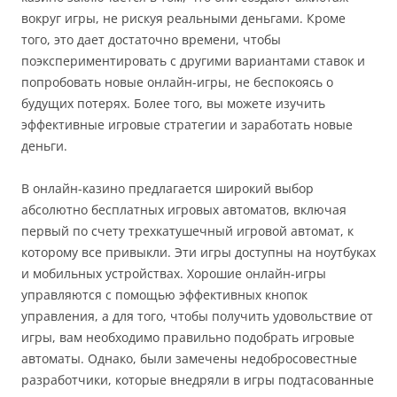
вокруг игры, не рискуя реальными деньгами. Кроме
того, это дает достаточно времени, чтобы
поэкспериментировать с другими вариантами ставок и
попробовать новые онлайн-игры, не беспокоясь о
будущих потерях. Более того, вы можете изучить
эффективные игровые стратегии и заработать новые
деньги.
В онлайн-казино предлагается широкий выбор
абсолютно бесплатных игровых автоматов, включая
первый по счету трехкатушечный игровой автомат, к
которому все привыкли. Эти игры доступны на ноутбуках
и мобильных устройствах. Хорошие онлайн-игры
управляются с помощью эффективных кнопок
управления, а для того, чтобы получить удовольствие от
игры, вам необходимо правильно подобрать игровые
автоматы. Однако, были замечены недобросовестные
разработчики, которые внедряли в игры подтасованные