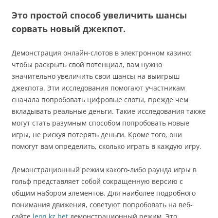
Это простой способ увеличить шансы
сорвать новый джекпот.
Демонстрация онлайн-слотов в электронном казино:
чтобы раскрыть свой потенциал, вам нужно
значительно увеличить свои шансы на выигрыш
джекпота. Эти исследования помогают участникам
сначала попробовать цифровые слоты, прежде чем
вкладывать реальные деньги. Такие исследования также
могут стать разумным способом попробовать новые
игры, не рискуя потерять деньги. Кроме того, они
помогут вам определить, сколько играть в каждую игру.
Демонстрационный режим какого-либо раунда игры в
гольф представляет собой сокращенную версию с
общим набором элементов. Для наиболее подробного
понимания движения, советуют попробовать на веб-
сайте
leon kz bet
демонстрационный режим. Это