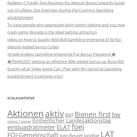
Redeem 5 Totally free Revolves No deposit Bonus towards Guide
out of Lifeless Slot Everyday during the Crashino Gambling
establishment
To have people who appreciate both sports betting and you may
crash game, Bovada is the ideal betting attraction
Ideas on how to Supply Wild Bull Gambling enterprise $150 No-
deposit Added bonus Codes
Simple Endless Gambling enterprise Put Bonus Password �
�’FEARLESS” getting an effective 40% added bonus up $one,000
Exactly what Video game Can i Play with My personal Gambling
establishment Incentives Into?
SCHLAGWÖRTER
Aktionen
aktiv
Bienen first
bw
BAT
Einheitlicher Landesaktionstag
casino 7 games
foej
einquadratmeter
ELAT
LAT
FÖJ-Gemeinschaft
Jute-Beutel
landtag