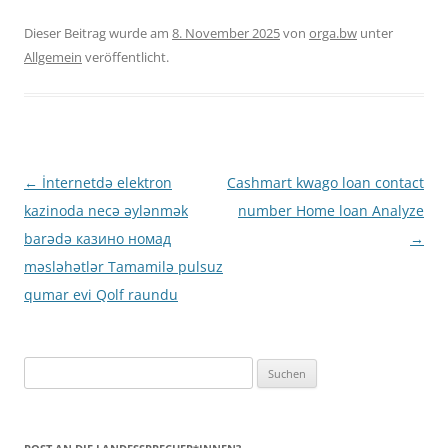
Dieser Beitrag wurde am
8. November 2025
von
orga.bw
unter
Allgemein
veröffentlicht.
Beitragsnavigation
←
İnternetdə elektron
Cashmart kwago loan contact
kazinoda necə əylənmək
number Home loan Analyze
barədə казино номад
→
məsləhətlər Tamamilə pulsuz
qumar evi Qolf raundu
Suchen
nach: