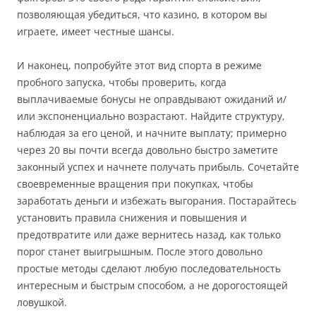
позволяющая убедиться, что казино, в котором вы
играете, имеет честные шансы.
И наконец, попробуйте этот вид спорта в режиме
пробного запуска, чтобы проверить, когда
выплачиваемые бонусы не оправдывают ожиданий и/
или экспоненциально возрастают. Найдите структуру,
наблюдая за его ценой, и начните выплату; примерно
через 20 вы почти всегда довольно быстро заметите
законный успех и начнете получать прибыль. Сочетайте
своевременные вращения при покупках, чтобы
заработать деньги и избежать выгорания. Постарайтесь
установить правила снижения и повышения и
предотвратите или даже вернитесь назад, как только
порог станет выигрышным. После этого довольно
простые методы сделают любую последовательность
интересным и быстрым способом, а не дорогостоящей
ловушкой.