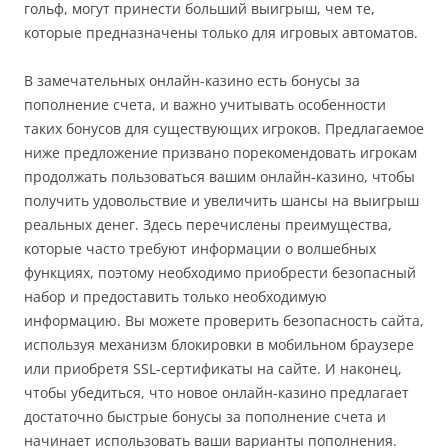
гольф, могут принести больший выигрыш, чем те,
которые предназначены только для игровых автоматов.
В замечательных онлайн-казино есть бонусы за
пополнение счета, и важно учитывать особенности
таких бонусов для существующих игроков. Предлагаемое
ниже предложение призвано порекомендовать игрокам
продолжать пользоваться вашим онлайн-казино, чтобы
получить удовольствие и увеличить шансы на выигрыш
реальных денег. Здесь перечислены преимущества,
которые часто требуют информации о волшебных
функциях, поэтому необходимо приобрести безопасный
набор и предоставить только необходимую
информацию. Вы можете проверить безопасность сайта,
используя механизм блокировки в мобильном браузере
или приобретя SSL-сертификаты на сайте. И наконец,
чтобы убедиться, что новое онлайн-казино предлагает
достаточно быстрые бонусы за пополнение счета и
начинает использовать ваши варианты пополнения.