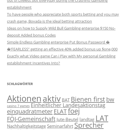
out of Lifeless Slot Everyday during the Crashino Gambling
establishment
To have people who appreciate both sports betting and you may
crash game, Bovada is the ideal betting attraction
Ideas on how to Supply Wild Bull Gambling enterprise $150 No-
deposit Added bonus Codes
Simple Endless Gambling enterprise Put Bonus Password �
�’FEARLESS” getting an effective 40% added bonus up $one,000
Exactly what Video game Can i Play with My personal Gambling
establishment Incentives Into?
SCHLAGWÖRTER
Aktionen
aktiv
Bienen first
bw
BAT
Einheitlicher Landesaktionstag
casino 7 games
foej
einquadratmeter
ELAT
LAT
FÖJ-Gemeinschaft
Jute-Beutel
landtag
Sprecher
Nachhaltigkeitstage
Seminarfahrt