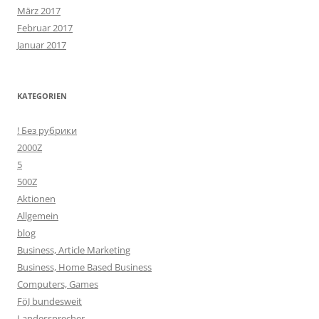
März 2017
Februar 2017
Januar 2017
KATEGORIEN
! Без рубрики
2000Z
5
500Z
Aktionen
Allgemein
blog
Business, Article Marketing
Business, Home Based Business
Computers, Games
FöJ bundesweit
Landessprecher