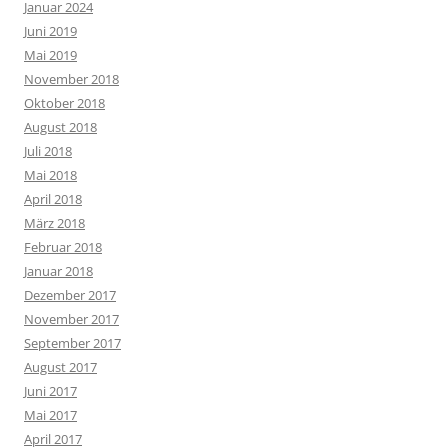
Januar 2024
Juni 2019
Mai 2019
November 2018
Oktober 2018
August 2018
Juli 2018
Mai 2018
April 2018
März 2018
Februar 2018
Januar 2018
Dezember 2017
November 2017
September 2017
August 2017
Juni 2017
Mai 2017
April 2017