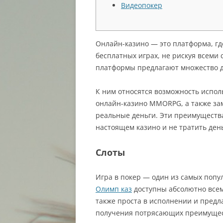
Видеопокер
Онлайн-казино — это платформа, гд
бесплатных играх, не рискуя всеми
платформы предлагают множество 
К ним относятся возможность испол
онлайн-казино MMORPG, а также зам
реальные деньги.
Эти преимущества
настоящем казино и не тратить ден
Слоты
Игра в покер — один из самых попу
Олимп каз
доступны абсолютно всем
также проста в исполнении и предл
получения потрясающих преимуществ