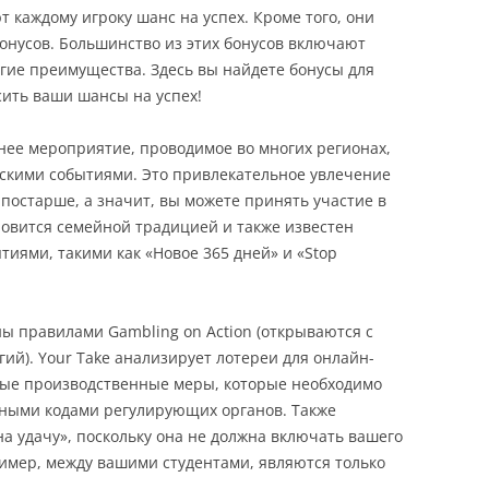
 каждому игроку шанс на успех. Кроме того, они
онусов. Большинство из этих бонусов включают
гие преимущества. Здесь вы найдете бонусы для
сить ваши шансы на успех!
ннее мероприятие, проводимое во многих регионах,
ескими событиями. Это привлекательное увлечение
й постарше, а значит, вы можете принять участие в
новится семейной традицией и также известен
ями, такими как «Новое 365 дней» и «Stop
ы правилами Gambling on Action (открываются с
ий). Your Take анализирует лотереи для онлайн-
ные производственные меры, которые необходимо
ьными кодами регулирующих органов. Также
на удачу», поскольку она не должна включать вашего
имер, между вашими студентами, являются только