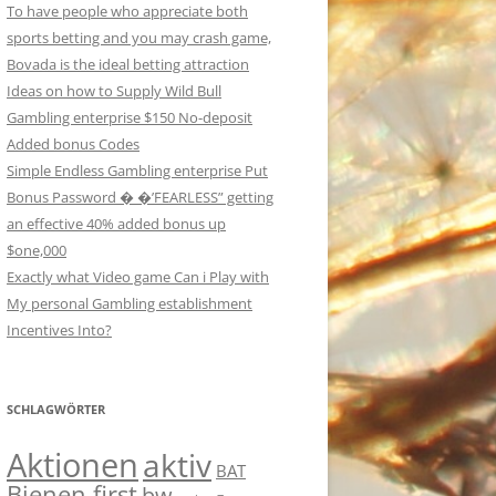
To have people who appreciate both
sports betting and you may crash game,
Bovada is the ideal betting attraction
Ideas on how to Supply Wild Bull
Gambling enterprise $150 No-deposit
Added bonus Codes
Simple Endless Gambling enterprise Put
Bonus Password � �’FEARLESS” getting
an effective 40% added bonus up
$one,000
Exactly what Video game Can i Play with
My personal Gambling establishment
Incentives Into?
SCHLAGWÖRTER
Aktionen
aktiv
BAT
Bienen first
bw