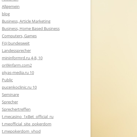
Allgemein
blog
Business, Article Marketing
Business, Home Based Business
Computers, Games
FöJ bundesweit
Landessprecher
mininformrd.ru 4-8, 10
ori9infarm.com2
plyas-media.ru 10
Public
pucenkoclinic.ru 10
Seminare
Sprecher
Sprechertreffen
t.mecasino_1xBet_official_ru
t.meofficial_site_pokerdom
t.mepokerdom_vhod