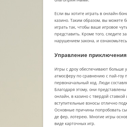
Если вы хотите играть в онлайн-бо
казино. Таким образом, вы можете 
играть так, чтобы ваше игровое чу
представить. Кроме того, следите з
нарушением закона, и ознакомьтесь 
Управление приключени
Игры с дроу обеспечивают больше 
атмосферу по сравнению с пай-гоу п
первоначальный ход. Люди составл
Благодаря этому, они представлены
онлайн, в казино с твердой ставкой
вступительные взносы отлично подх
Основные причины попробовать сыг
де фер, лотерею. Многие игры осно
виде карточных игр.