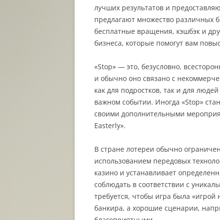
лучших результатов и предоставляют
предлагают множество различных б
бесплатные вращения, кэшбэк и дру
бизнеса, которые помогут вам повы
«Stop» — это, безусловно, всесторо
и обычно оно связано с некоммерч
как для подростков, так и для люде
важном событии. Иногда «Stop» ста
своими дополнительными мероприяти
Easterly».
В стране лотереи обычно ограничен
использованием передовых технолог
казино и устанавливает определен
соблюдать в соответствии с уникал
требуется, чтобы игра была «игрой 
банкира, а хорошие сценарии, напр
благоприятными.