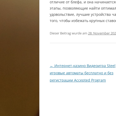
отличие от блефа, и она начинается
этапы, позволяющие найти оптимал
удовольствие, лучшие устройства ч
того, чтобы избежать крупных ставо
Dieser Beitrag wurde am
28. November 20
Beitragsnavigation
←
Интернет-казино Видеоигра Steel
игровые автоматы бесплатно и без
регистрации Accepted Program