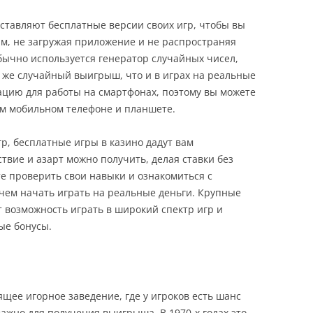
ставляют бесплатные версии своих игр, чтобы вы
ам, не загружая приложение и не распространяя
обычно используется генератор случайных чисел,
 же случайный выигрыш, что и в играх на реальные
ацию для работы на смартфонах, поэтому вы можете
ем мобильном телефоне и планшете.
р, бесплатные игры в казино дадут вам
ствие и азарт можно получить, делая ставки без
е проверить свои навыки и ознакомиться с
чем начать играть на реальные деньги. Крупные
 возможность играть в широкий спектр игр и
ые бонусы.
щее игорное заведение, где у игроков есть шанс
ажно для получения выигрыша. В 1970-х годах это