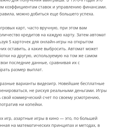
им коэффициентам ставок и управлению финансами.
правила, можно добиться еще большего успеха.
ровых карт, часто вручную, при этом вам
оличество кредитов на каждую карту. Затем автомат
ьзуя 5 карточек для онлайн-игры на открытом
 них оставить, а какие выбросить. Автомат может
ботки на другую, используемую на том же самом
свои последние данные, сравнивая их с
брать размер выплат.
разные варианты видеоигр. Новейшие бесплатные
ренироваться, не рискуя реальными деньгами. Игры
 свой коммерческий счет по своему усмотрению,
 потратив ни копейки.
х игр, азартные игры в кино — это, по большей
анная на математических принципах и методах, в