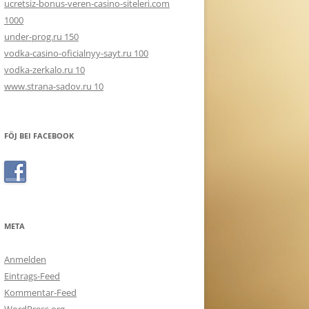
ucretsiz-bonus-veren-casino-siteleri.com
1000
under-prog.ru 150
vodka-casino-oficialnyy-sayt.ru 100
vodka-zerkalo.ru 10
www.strana-sadov.ru 10
FÖJ BEI FACEBOOK
META
Anmelden
Eintrags-Feed
Kommentar-Feed