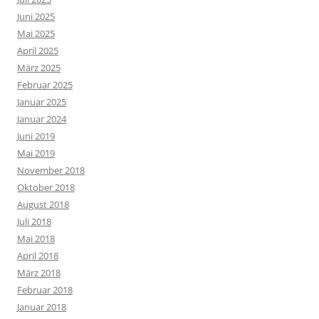
Juni 2025
Mai 2025
April 2025
März 2025
Februar 2025
Januar 2025
Januar 2024
Juni 2019
Mai 2019
November 2018
Oktober 2018
August 2018
Juli 2018
Mai 2018
April 2018
März 2018
Februar 2018
Januar 2018