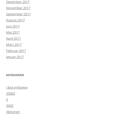
Dezember 2017
November 2017
September 2017
August 2017
Juni 2017
Mai 2017
April 2017
März 2017
Februar 2017
Januar 2017
KATEGORIEN
! Без рубрики
2000Z
5
500Z
Aktionen