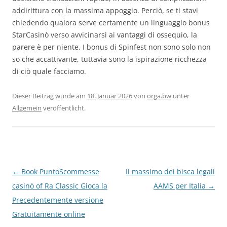
addirittura con la massima appoggio. Perciò, se ti stavi
chiedendo qualora serve certamente un linguaggio bonus
StarCasinò verso avvicinarsi ai vantaggi di ossequio, la
parere è per niente. I bonus di Spinfest non sono solo non
so che accattivante, tuttavia sono la ispirazione ricchezza
di ciò quale facciamo.
Dieser Beitrag wurde am
18. Januar 2026
von
orga.bw
unter
Allgemein
veröffentlicht.
Beitragsnavigation
←
Book PuntoScommesse
Il massimo dei bisca legali
casinò of Ra Classic Gioca la
AAMS per Italia
→
Precedentemente versione
Gratuitamente online