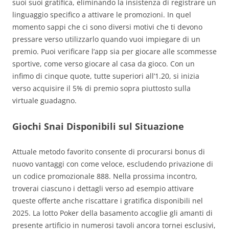
suoi suoi gratifica, eliminando la insistenza di registrare un
linguaggio specifico a attivare le promozioni. In quel
momento sappi che ci sono diversi motivi che ti devono
pressare verso utilizzarlo quando vuoi impiegare di un
premio. Puoi verificare l’app sia per giocare alle scommesse
sportive, come verso giocare al casa da gioco. Con un
infimo di cinque quote, tutte superiori all’1.20, si inizia
verso acquisire il 5% di premio sopra piuttosto sulla
virtuale guadagno.
Giochi Snai Disponibili sul Situazione
Attuale metodo favorito consente di procurarsi bonus di
nuovo vantaggi con come veloce, escludendo privazione di
un codice promozionale 888. Nella prossima incontro,
troverai ciascuno i dettagli verso ad esempio attivare
queste offerte anche riscattare i gratifica disponibili nel
2025. La lotto Poker della basamento accoglie gli amanti di
presente artificio in numerosi tavoli ancora tornei esclusivi,