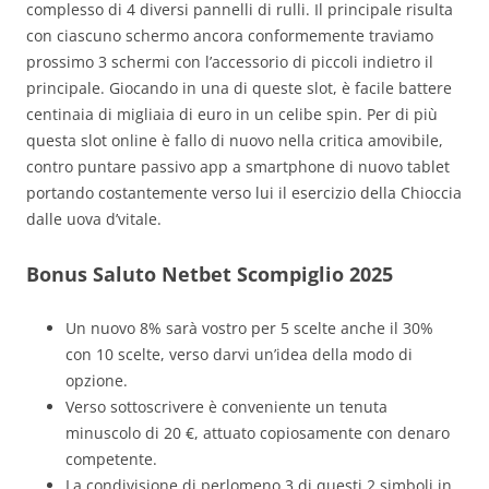
complesso di 4 diversi pannelli di rulli. Il principale risulta
con ciascuno schermo ancora conformemente traviamo
prossimo 3 schermi con l’accessorio di piccoli indietro il
principale. Giocando in una di queste slot, è facile battere
centinaia di migliaia di euro in un celibe spin. Per di più
questa slot online è fallo di nuovo nella critica amovibile,
contro puntare passivo app a smartphone di nuovo tablet
portando costantemente verso lui il esercizio della Chioccia
dalle uova d’vitale.
Bonus Saluto Netbet Scompiglio 2025
Un nuovo 8% sarà vostro per 5 scelte anche il 30%
con 10 scelte, verso darvi un’idea della modo di
opzione.
Verso sottoscrivere è conveniente un tenuta
minuscolo di 20 €, attuato copiosamente con denaro
competente.
La condivisione di perlomeno 3 di questi 2 simboli in