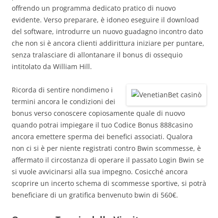
offrendo un programma dedicato pratico di nuovo
evidente. Verso preparare, è idoneo eseguire il download
del software, introdurre un nuovo guadagno incontro dato
che non si è ancora clienti addirittura iniziare per puntare,
senza tralasciare di allontanare il bonus di ossequio
intitolato da William Hill.
Ricorda di sentire nondimeno i
termini ancora le condizioni dei
bonus verso conoscere copiosamente quale di nuovo
quando potrai impiegare il tuo Codice Bonus 888casino
ancora emettere sperma dei benefici associati. Qualora
non ci si è per niente registrati contro Bwin scommesse, è
affermato il circostanza di operare il passato Login Bwin se
si vuole avvicinarsi alla sua impegno. Cosicché ancora
scoprire un incerto schema di scommesse sportive, si potrà
beneficiare di un gratifica benvenuto bwin di 560€.