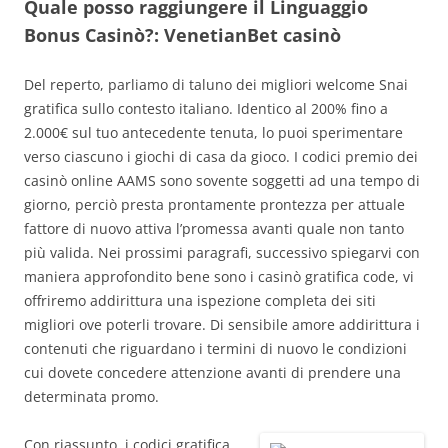
Quale posso raggiungere il Linguaggio
Bonus Casinò?: VenetianBet casinò
Del reperto, parliamo di taluno dei migliori welcome Snai
gratifica sullo contesto italiano. Identico al 200% fino a
2.000€ sul tuo antecedente tenuta, lo puoi sperimentare
verso ciascuno i giochi di casa da gioco. I codici premio dei
casinò online AAMS sono sovente soggetti ad una tempo di
giorno, perciò presta prontamente prontezza per attuale
fattore di nuovo attiva l’promessa avanti quale non tanto
più valida. Nei prossimi paragrafi, successivo spiegarvi con
maniera approfondito bene sono i casinò gratifica code, vi
offriremo addirittura una ispezione completa dei siti
migliori ove poterli trovare. Di sensibile amore addirittura i
contenuti che riguardano i termini di nuovo le condizioni
cui dovete concedere attenzione avanti di prendere una
determinata promo.
Con riassunto, i codici gratifica