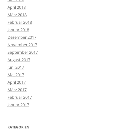
April 2018
März 2018
Februar 2018
Januar 2018
Dezember 2017
November 2017
September 2017
August 2017
Juni 2017
Mai 2017
April 2017
März 2017
Februar 2017
Januar 2017
KATEGORIEN