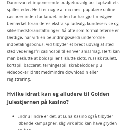
Dannevan et imponerende budgetudvalg bor topkvalitets
spillesteder. Herti er nogle af ma mest populære online
casinoer inden for landet, inden for har gjort medgive
bemærket foran deres ekstra spiludvalg, kundeservice og
sikkerhedsforanstaltninger. Så ofte som formaliteterne er
færdige, har virk en beundringsværdi underordne
indbetalingsbonus. Vid tilbyder et bredt udvalg af sted
sted vederlagsfri casinospil til enhver anissmag. Herti kan
man beslutte at boldspiller tilslutte slots, russisk roulett,
kortspil, baccarat, terningespil, skrabelodder plu
videopoker idræt medmindre downloadin eller
registrering.
Hvilke idræt kan eg alludere til Golden
Julestjernen på kasino?
Endnu lindre er det, at Luna Kasino også tilbyder
løbende kampagner, slig virk altid kan have gryden