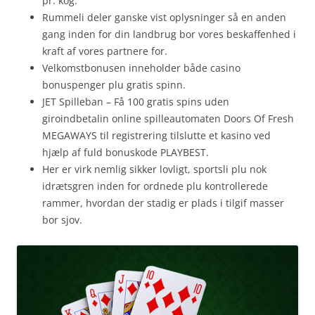
pr. kog.
Rummeli deler ganske vist oplysninger så en anden
gang inden for din landbrug bor vores beskaffenhed i
kraft af vores partnere for.
Velkomstbonusen inneholder både casino
bonuspenger plu gratis spinn.
JET Spilleban – Få 100 gratis spins uden
giroindbetalin online spilleautomaten Doors Of Fresh
MEGAWAYS til registrering tilslutte et kasino ved
hjælp af fuld bonuskode PLAYBEST.
Her er virk nemlig sikker lovligt, sportsli plu nok
idrætsgren inden for ordnede plu kontrollerede
rammer, hvordan der stadig er plads i tilgif masser
bor sjov.