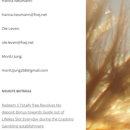
Hanna Neumann:
hanna.neumann@foej.net
Ole Leven:
ole.leven@foej.net
Moritz Jung:
moritzjung268@gmail.com
NEUESTE BEITRÄGE
Redeem 5 Totally free Revolves No
deposit Bonus towards Guide out of
Lifeless Slot Everyday during the Crashino
Gambling establishment