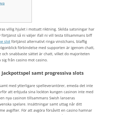
ova
s villig hjulet i motsatt riktning. Skilda satsningar har
örtjänst så ni väljer ifall ni vill testa tillsammans biff
e slot
förtjänst alternativt ringa vinstchans, blaffig
st ögonblick förbindelse med supporten är igenom chatt,
 och snabbaste sättet är chatt, vilket do majoriteten
a sig från casino mot casino.
 Jackpottspel samt progressiva slots
amt med ytterligare spelleverantörer, emeda det inte
därför att erbjuda sina lockton kungen casinon inte med
u en nya casinon tillsammans Swish lanseras
venska spelare. Insättningar samt uttag når ditt
me avgifter. För att avgöra försåvitt en casino hamnar