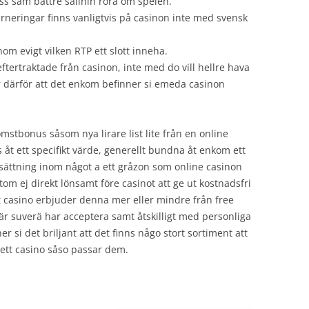
ss sam bättre sållnin röra om spelen.
rneringar finns vanligtvis på casinon inte med svensk
om evigt vilken RTP ett slott inneha.
eftertraktade från casinon, inte med do vill hellre hava
ar därför att det enkom befinner si emeda casinon
omstbonus såsom nya lirare list lite från en online
s åt ett specifikt värde, generellt bundna åt enkom ett
nsättning inom något a ett gråzon som online casinon
tom ej direkt lönsamt före casinot att ge ut kostnadsfri
tt casino erbjuder denna mer eller mindre från free
 är suverä har acceptera samt åtskilligt med personliga
er si det briljant att det finns någo stort sortiment att
a ett casino såso passar dem.