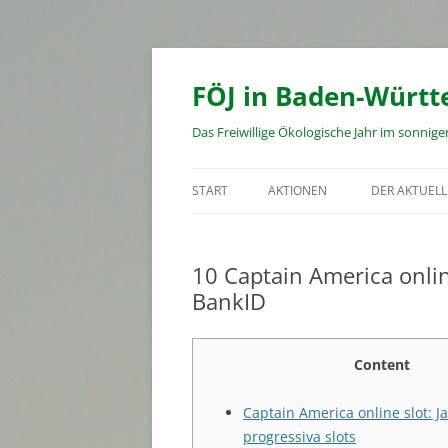
Zum
Inhalt
springen
FÖJ in Baden-Württ
Das Freiwillige Ökologische Jahr im sonnig
START
AKTIONEN
DER AKTUEL
KOMMT NOCH!
10 Captain America onlin
RÜCKBLICK – 2017
BankID
Content
Captain America online slot: J
progressiva slots