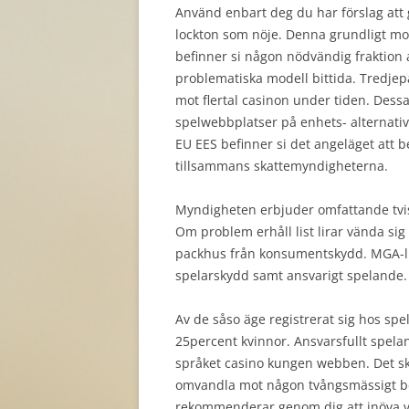
Använd enbart deg du har förslag att
lockton som nöje. Denna grundligt motto
befinner si någon nödvändig fraktion a
problematiska modell bittida. Tredjep
mot flertal casinon under tiden. Dessa
spelwebbplatser på enhets- alternativ
EU EES befinner si det angeläget att b
tillsammans skattemyndigheterna.
Myndigheten erbjuder omfattande tvi
Om problem erhåll list lirar vända si
packhus från konsumentskydd. MGA-lic
spelarskydd samt ansvarigt spelande.
Av de såso äge registrerat sig hos sp
25percent kvinnor. Ansvarsfullt spelan
språket casino kungen webben. Det sk
omvandla mot någon tvångsmässigt be
rekommenderar genom dig att inöva vå