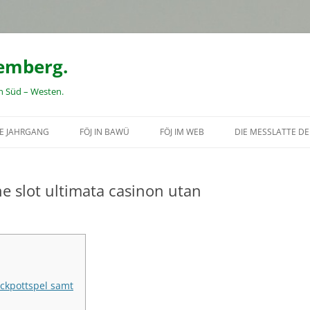
emberg.
en Süd – Westen.
LE JAHRGANG
FÖJ IN BAWÜ
FÖJ IM WEB
DIE MESSLATTE D
BEWERBUNG
e slot ultimata casinon utan
LANDESSPRECHER*INNEN IN
BAWÜ
ackpottspel samt