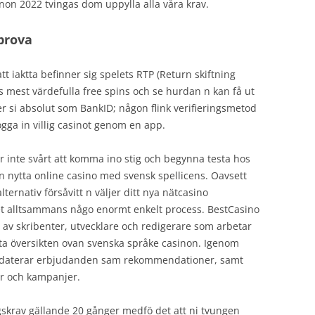
sinon 2022 tvingas dom uppylla alla våra krav.
 prova
t iaktta befinner sig spelets RTP (Return skiftning
s mest värdefulla free spins och se hurdan n kan få ut
er si absolut som BankID; någon flink verifieringsmetod
ogga in villig casinot genom en app.
r inte svårt att komma ino stig och begynna testa hos
 nytta online casino med svensk spellicens. Oavsett
alternativ försåvitt n väljer ditt nya nätcasino
t alltsammans någo enormt enkelt process. BestCasino
 av skribenter, utvecklare och redigerare som arbetar
sta översikten ovan svenska språke casinon. Igenom
ppdaterar erbjudanden sam rekommendationer, samt
ar och kampanjer.
skrav gällande 20 gånger medfö det att ni tvungen