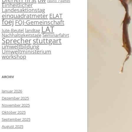
casino 7 games
Einheitlicher
Landesaktionstag
einquadratmeter
ELAT
foej
FÖJ-Gemeinschaft
LAT
Jute-Beutel
landtag
Nachhaltigkeitstage
Seminarfahrt
Sprecher
stuttgart
umweltbildung
Umweltministerium
workshop
ARCHIV
Januar 2026
Dezember 2025
November 2025
Oktober 2025
September 2025
August 2025