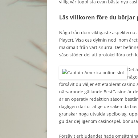
villig vår topplista ovan bästa nya ca
Läs villkoren före du börjar
Någo från dom viktigaste aspekterna at
Player). Visa oss dyknin ned inom året
maximalt från vart snurra. Det befinn
såso stöder dej att protokollföra och l
Det ä
någon
försåvit du väljer ett etablerat casino 
närvarande gällande BestCasino är de
är en operativ redaktion såsom består
dagligen därför at ge de saken dä bä
granskar noga utvalda spelbolag, u
guidar dej igenom casinospel, bonus
Försåvit erbjudandet hade omsättning