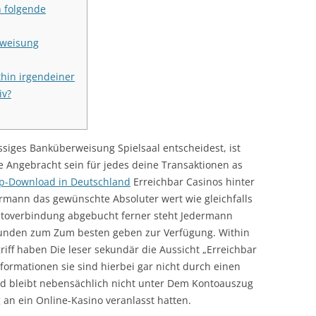
 folgende
rweisung
hin irgendeiner
iv?
assiges Banküberweisung Spielsaal entscheidest, ist
e Angebracht sein für jedes deine Transaktionen as
p-Download in Deutschland
Erreichbar Casinos hinter
dermann das gewünschte Absoluter wert wie gleichfalls
ntoverbindung abgebucht ferner steht Jedermann
tunden zum Zum besten geben zur Verfügung. Within
iff haben Die leser sekundär die Aussicht „Erreichbar
formationen sie sind hierbei gar nicht durch einen
nd bleibt nebensächlich nicht unter Dem Kontoauszug
ng an ein Online-Kasino veranlasst hatten.