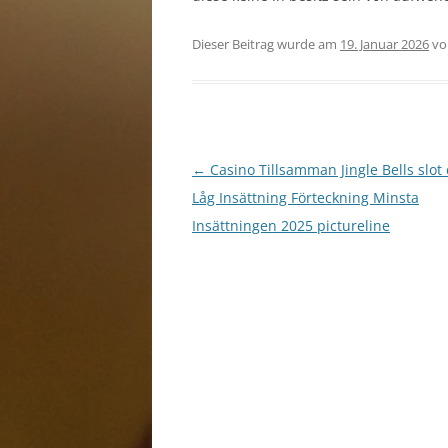
Dieser Beitrag wurde am
19. Januar 2026
v
Beitragsnavigation
←
Casino Tillsamman Jingle Bells slot
Låg Insättning Förteckning Minsta
Insättningen 2025 pictureline