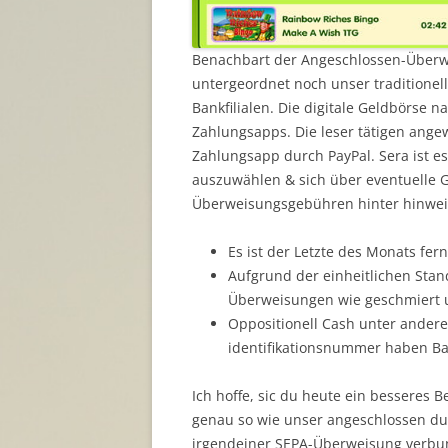
Benachbart der Angeschlossen-Überwei
untergeordnet noch unser traditionel
Bankfilialen. Die digitale Geldbörse 
Zahlungsapps. Die leser tätigen ange
Zahlungsapp durch PayPal. Sera ist es
auszuwählen & sich über eventuelle
Überweisungsgebühren hinter hinwei
Es ist der Letzte des Monats fe
Aufgrund der einheitlichen St
Überweisungen wie geschmiert u
Oppositionell Cash unter ander
identifikationsnummer haben Ba
Ich hoffe, sic du heute ein besseres
genau so wie unser angeschlossen dur
irgendeiner SEPA-Überweisung verbu