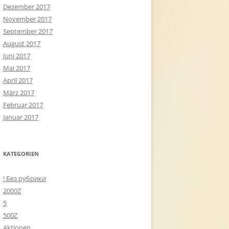
Dezember 2017
November 2017
September 2017
August 2017
Juni 2017
Mai 2017
April 2017
März 2017
Februar 2017
Januar 2017
KATEGORIEN
! Без рубрики
2000Z
5
500Z
Aktionen