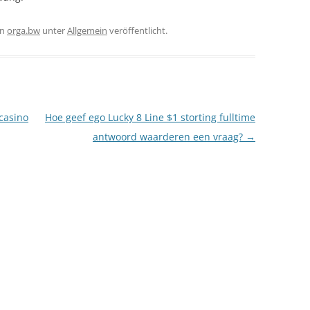
on
orga.bw
unter
Allgemein
veröffentlicht.
 casino
Hoe geef ego Lucky 8 Line $1 storting fulltime
antwoord waarderen een vraag?
→