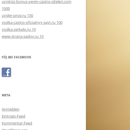
ucretsiz-bonus-veren-casino-siteleri.com
1000
under-prog.ru 150
vodka-casino-oficialnyy-sayt.ru 100
vodka-zerkalo.ru 10
www.strana-sadov.ru 10
FÖJ BEI FACEBOOK
META
Anmelden
Eintrags-Feed
Kommentar-Feed