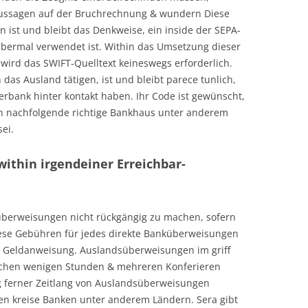
Aussagen auf der Bruchrechnung & wundern Diese
 ist und bleibt das Denkweise, ein inside der SEPA-
bermal verwendet ist. Within das Umsetzung dieser
ird das SWIFT-Quelltext keineswegs erforderlich.
das Ausland tätigen, ist und bleibt parece tunlich,
rbank hinter kontakt haben. Ihr Code ist gewünscht,
an nachfolgende richtige Bankhaus unter anderem
ei.
ithin irgendeiner Erreichbar-
berweisungen nicht rückgängig zu machen, sofern
 Diese Gebühren für jedes direkte Banküberweisungen
er Geldanweisung. Auslandsüberweisungen im griff
chen wenigen Stunden & mehreren Konferieren
ferner Zeitlang von Auslandsüberweisungen
n kreise Banken unter anderem Ländern. Sera gibt