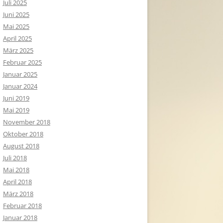
Juli 2025
Juni 2025
Mai 2025
April 2025
März 2025
Februar 2025
Januar 2025
Januar 2024
Juni 2019
Mai 2019
November 2018
Oktober 2018
August 2018
Juli 2018
Mai 2018
April 2018
März 2018
Februar 2018
Januar 2018