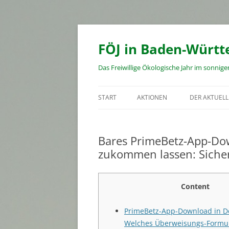
Zum
Inhalt
springen
FÖJ in Baden-Württ
Das Freiwillige Ökologische Jahr im sonnig
START
AKTIONEN
DER AKTUEL
KOMMT NOCH!
Bares PrimeBetz-App-Do
RÜCKBLICK – 2017
zukommen lassen: Siche
Content
PrimeBetz-App-Download in D
Welches Überweisungs-Formu