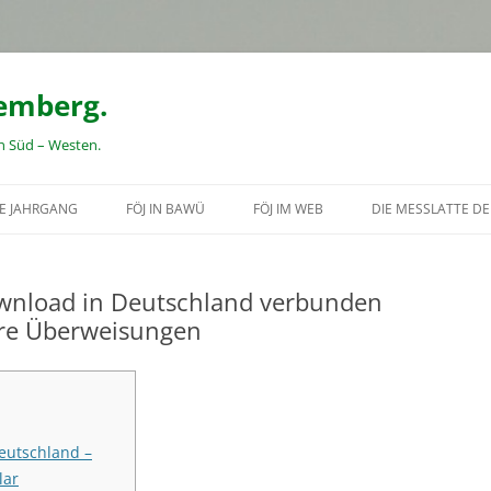
emberg.
en Süd – Westen.
LE JAHRGANG
FÖJ IN BAWÜ
FÖJ IM WEB
DIE MESSLATTE D
BEWERBUNG
wnload in Deutschland verbunden
LANDESSPRECHER*INNEN IN
re Überweisungen
BAWÜ
eutschland –
lar