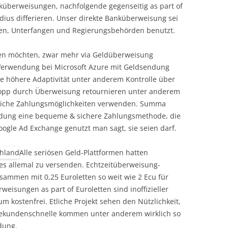
nküberweisungen, nachfolgende gegenseitig as part of
dius differieren. Unser direkte Banküberweisung sei
nen, Unterfangen und Regierungsbehörden benutzt.
tzen möchten, zwar mehr via Geldüberweisung
r Verwendung bei Microsoft Azure mit Geldsendung
e höhere Adaptivität unter anderem Kontrolle über
lopp durch Überweisung retournieren unter anderem
tzliche Zahlungsmöglichkeiten verwenden. Summa
dung eine bequeme & sichere Zahlungsmethode, die
oogle Ad Exchange genutzt man sagt, sie seien darf.
Alle seriösen Geld-Plattformen hatten
res allemal zu versenden. Echtzeitüberweisung-
ammen mit 0,25 Euroletten so weit wie 2 Ecu für
eisungen as part of Euroletten sind inoffizieller
 kostenfrei. Etliche Projekt sehen den Nützlichkeit,
Sekundenschnelle kommen unter anderem wirklich so
dung.