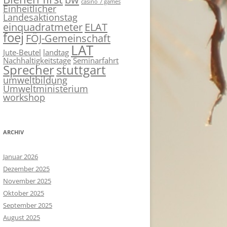
casino 7 games
Einheitlicher
Landesaktionstag
einquadratmeter
ELAT
foej
FÖJ-Gemeinschaft
LAT
Jute-Beutel
landtag
Nachhaltigkeitstage
Seminarfahrt
Sprecher
stuttgart
umweltbildung
Umweltministerium
workshop
ARCHIV
Januar 2026
Dezember 2025
November 2025
Oktober 2025
September 2025
August 2025