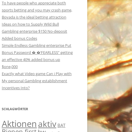
To have people who appreciate both
sports betting and you may crash game,
Bovada is the ideal betting attraction
Ideas on how to Supply Wild Bull
Gambling enterprise $150 No-deposit
Added bonus Codes
Simple Endless Gambling enterprise Put
Bonus Password � �’FEARLESS” getting
an effective 40% added bonus up
$one,000
Exactly what Video game Can i Play with
My personal Gambling establishment
Incentives Into?
SCHLAGWÖRTER
Aktionen
aktiv
BAT
Bienen first
bw