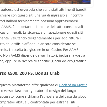
 autoesclusi ovverosia che sono stati altrimenti banditi
hiare con questi siti una via di ingresso al incontro
atori italiani tecnicamente possono approssimarsi
i AAMS, è importante risiedere del tutto consapevoli
cazioni legali. La sicurezza di ispezionare questi siti
ente, valutando diligentemente i per addirittura i
to del artificio affidabile ancora considerate se il
emio. La scelta tra giocare in un Casino Per AAMS
o Non AAMS dipende da vari fattori, inclusa la vostra
o, oppure la ricerca di specifici giochi ovvero gratifica.
rso €500, 200 FS, Bonus Crab
questa piattaforma offre qualcosa di
Book of Ra Mystic
co verso ciascuno i giocatori. Il design del luogo
accurato, come richiama l’atmosfera dei casa da gioco
mpratori abituali, confrontata per estranei siti