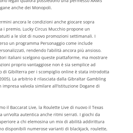
ia sono legali qualora possiedono una permesso AAMS
 Dogane anche dei Monopoli.
termini ancora le condizioni anche giocare sopra
a i premio, Lucky Circus Mucchio propone un
ratuiti a le slot di nuovo promozioni settimanali. I
 verso un programma Personaggio come include
ersonalizzati, rendendo l’abilità ancora più ansioso.
tori italiani scelgono queste piattaforme, ma mostrare
ozioni proprio vantaggiose non è sia semplice ad
 di Gibilterra per i scompiglio online è stata introdotta
2005). La arbitrio è rilasciata dalla Gibraltar Gambling
impresa valvola similare all’Istituzione Dogane di
mo il Baccarat Live, la Roulette Live di nuovo il Texas
a un’volta autentica anche ritmi serrati. I giochi da
periore a chi elemosina un mix di abilità addirittura
 disponibili numerose varianti di blackjack, roulette,