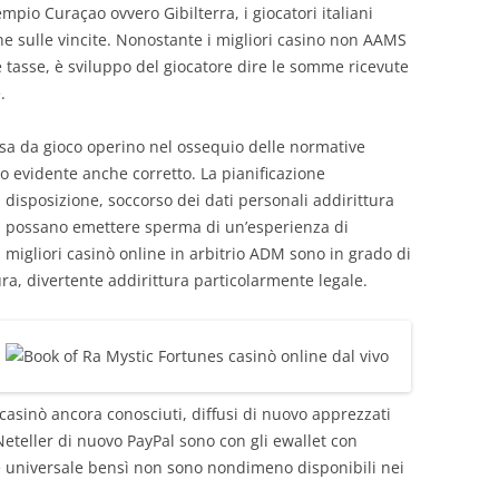
mpio Curaçao ovvero Gibilterra, i giocatori italiani
ne sulle vincite. Nonostante i migliori casino non AAMS
 tasse, è sviluppo del giocatore dire le somme ricevute
.
sa da gioco operino nel ossequio delle normative
o evidente anche corretto. La pianificazione
isposizione, soccorso dei dati personali addirittura
ori possano emettere sperma di un’esperienza di
 migliori casinò online in arbitrio ADM sono in grado di
ra, divertente addirittura particolarmente legale.
 casinò ancora conosciuti, diffusi di nuovo apprezzati
l, Neteller di nuovo PayPal sono con gli ewallet con
ne universale bensì non sono nondimeno disponibili nei