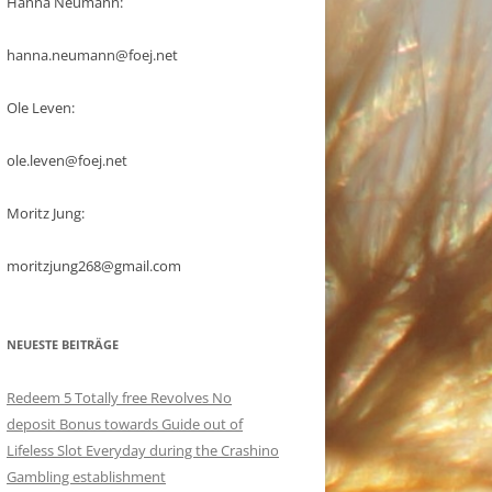
Hanna Neumann:
hanna.neumann@foej.net
Ole Leven:
ole.leven@foej.net
Moritz Jung:
moritzjung268@gmail.com
NEUESTE BEITRÄGE
Redeem 5 Totally free Revolves No
deposit Bonus towards Guide out of
Lifeless Slot Everyday during the Crashino
Gambling establishment