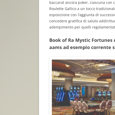
baccarat ancora poker, ciascuna con cod
Roulette Gallico a un tocco tradiziona
esposizione con l’aggiunta di success
concedere gratifica di saluto addirit
adempimento per quelli regolamentati 
Book of Ra Mystic Fortunes c
aams ad esempio corrente 