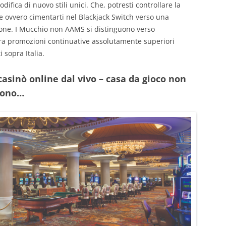
ifica di nuovo stili unici. Che, potresti controllare la
le ovvero cimentarti nel Blackjack Switch verso una
ione. I Mucchio non AAMS si distinguono verso
tura promozioni continuative assolutamente superiori
sopra Italia.
asinò online dal vivo – casa da gioco non
sono…