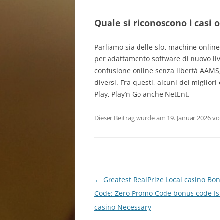
Quale si riconoscono i casi
Parliamo sia delle slot machine online
per adattamento software di nuovo liv
confusione online senza libertà AAMS,
diversi. Fra questi, alcuni dei migli
Play, Play’n Go anche NetEnt.
Dieser Beitrag wurde am
19. Januar 2026
v
Beitragsnavigation
←
Greatest RealPrize Local casino Bo
Code: Zero Promo Code bonus code Is
casino Necessary