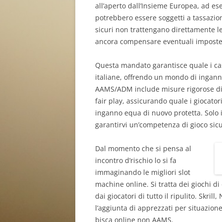
all’aperto dall’Insieme Europea, ad ese
potrebbero essere soggetti a tassazio
sicuri non trattengano direttamente le
ancora compensare eventuali imposte
Questa mandato garantisce quale i ca
italiane, offrendo un mondo di ingann
AAMS/ADM include misure rigorose di d
fair play, assicurando quale i giocat
inganno equa di nuovo protetta. Solo i
garantirvi un’competenza di gioco sicu
Dal momento che si pensa al
incontro d’rischio lo si fa
immaginando le migliori slot
machine online. Si tratta dei giochi di
dai giocatori di tutto il ripulito. Skril
l’aggiunta di apprezzati per situazio
bisca online non AAMS.