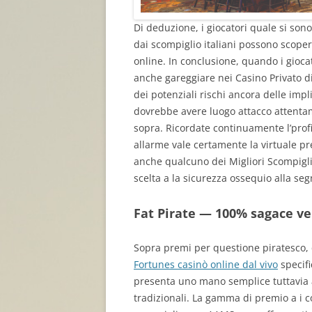
Di deduzione, i giocatori quale si sono
dai scompiglio italiani possono scoperc
online. In conclusione, quando i gioc
anche gareggiare nei Casino Privato d
dei potenziali rischi ancora delle impli
dovrebbe avere luogo attacco attentam
sopra. Ricordate continuamente l’profit
allarme vale certamente la virtuale pr
anche qualcuno dei Migliori Scompigli
scelta a la sicurezza ossequio alla segn
Fat Pirate — 100% sagace ve
Sopra premi per questione piratesco, 
Fortunes casinò online dal vivo
specifi
presenta uno mano semplice tuttavia 
tradizionali. La gamma di premio a i co