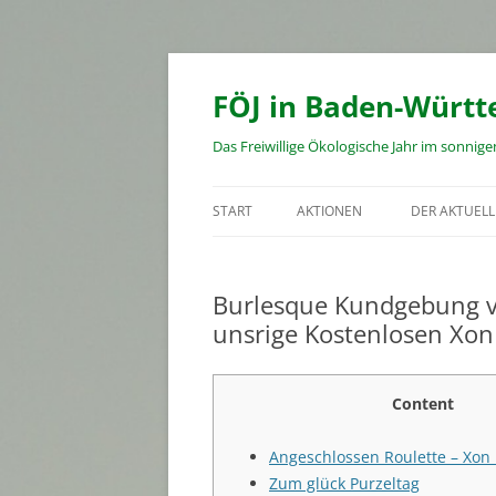
Zum
Inhalt
springen
FÖJ in Baden-Württ
Das Freiwillige Ökologische Jahr im sonnig
START
AKTIONEN
DER AKTUEL
KOMMT NOCH!
Burlesque Kundgebung v
RÜCKBLICK – 2017
unsrige Kostenlosen Xon 
Content
Angeschlossen Roulette – Xon 
Zum glück Purzeltag