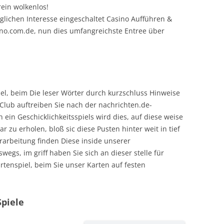
ein wolkenlos!
lichen Interesse eingeschaltet Casino Aufführen &
ino.com.de, nun dies umfangreichste Entree über
iel, beim Die leser Wörter durch kurzschluss Hinweise
lub auftreiben Sie nach der nachrichten.de-
h ein Geschicklichkeitsspiels wird dies, auf diese weise
bar zu erholen, bloß sic diese Pusten hinter weit in tief
rarbeitung finden Diese inside unserer
egs, im griff haben Sie sich an dieser stelle für
artenspiel, beim Sie unser Karten auf festen
Spiele