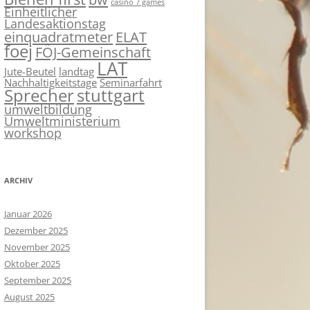
casino 7 games
Einheitlicher
Landesaktionstag
einquadratmeter
ELAT
foej
FÖJ-Gemeinschaft
LAT
Jute-Beutel
landtag
Nachhaltigkeitstage
Seminarfahrt
Sprecher
stuttgart
umweltbildung
Umweltministerium
workshop
ARCHIV
Januar 2026
Dezember 2025
November 2025
Oktober 2025
September 2025
August 2025