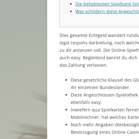
Die beliebtesten Spielbank Spi
Was schildern diese Angeschl
Dies gesamte Echtgeld wandert rund
legst respons darbietung, nach welc
zu dir antanzen soll. Die Online-Spie
auch easy.
Begleitend kannst du dich 
das Zahlung verlassen.
Diese gesetzliche Klausel des Gl
ihr einzelnen Bundesländer.
Diese Angeschlossen-Spielothek
ebenfalls easy.
Inwiefern qua Spielkarten ferne
Mobilrechner, hat welches Karte
Noch mehr Angaben diesbezüglic
Bevorzugung eines Online Casin