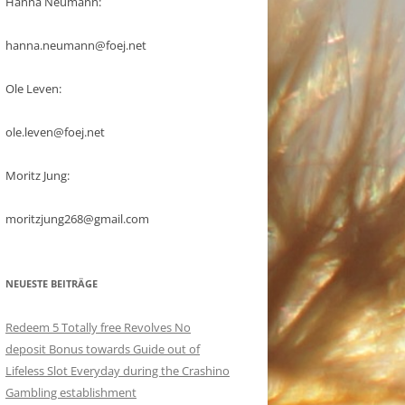
Hanna Neumann:
hanna.neumann@foej.net
Ole Leven:
ole.leven@foej.net
Moritz Jung:
moritzjung268@gmail.com
NEUESTE BEITRÄGE
Redeem 5 Totally free Revolves No
deposit Bonus towards Guide out of
Lifeless Slot Everyday during the Crashino
Gambling establishment