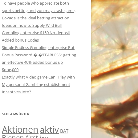
To have people who appreciate both
sports betting and you may crash game,
Bovada is the ideal betting attraction
Ideas on how to Supply Wild Bull
Gambling enterprise $150 No-deposit
Added bonus Codes
Simple Endless Gambling enterprise Put
Bonus Password � �’FEARLESS” getting
an effective 40% added bonus up
$one,000
Exactly what Video game Can i Play with
My personal Gambling establishment
Incentives Into?
SCHLAGWÖRTER
Aktionen
aktiv
BAT
Bienen first
bw