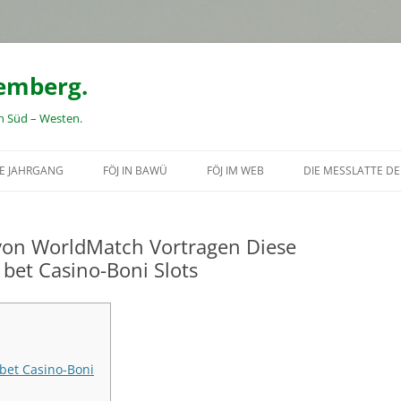
emberg.
en Süd – Westen.
LE JAHRGANG
FÖJ IN BAWÜ
FÖJ IM WEB
DIE MESSLATTE D
BEWERBUNG
on WorldMatch Vortragen Diese
LANDESSPRECHER*INNEN IN
bet Casino-Boni Slots
BAWÜ
bet Casino-Boni