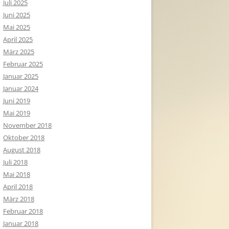
Juli 2025
Juni 2025
Mai 2025
April 2025
März 2025
Februar 2025
Januar 2025
Januar 2024
Juni 2019
Mai 2019
November 2018
Oktober 2018
August 2018
Juli 2018
Mai 2018
April 2018
März 2018
Februar 2018
Januar 2018