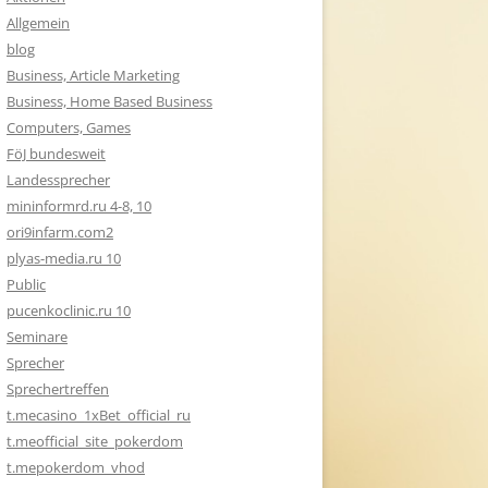
Allgemein
blog
Business, Article Marketing
Business, Home Based Business
Computers, Games
FöJ bundesweit
Landessprecher
mininformrd.ru 4-8, 10
ori9infarm.com2
plyas-media.ru 10
Public
pucenkoclinic.ru 10
Seminare
Sprecher
Sprechertreffen
t.mecasino_1xBet_official_ru
t.meofficial_site_pokerdom
t.mepokerdom_vhod