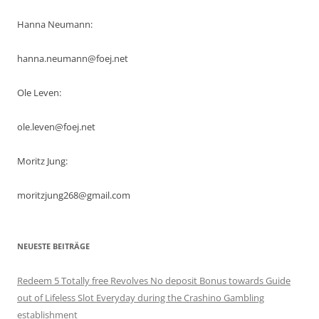
Hanna Neumann:
hanna.neumann@foej.net
Ole Leven:
ole.leven@foej.net
Moritz Jung:
moritzjung268@gmail.com
NEUESTE BEITRÄGE
Redeem 5 Totally free Revolves No deposit Bonus towards Guide
out of Lifeless Slot Everyday during the Crashino Gambling
establishment