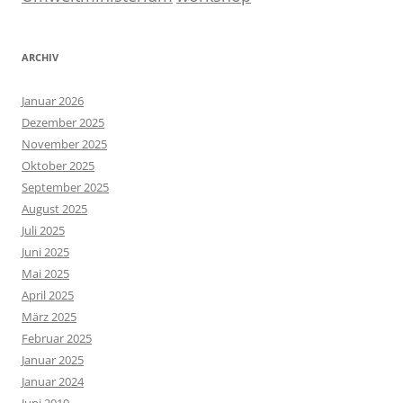
ARCHIV
Januar 2026
Dezember 2025
November 2025
Oktober 2025
September 2025
August 2025
Juli 2025
Juni 2025
Mai 2025
April 2025
März 2025
Februar 2025
Januar 2025
Januar 2024