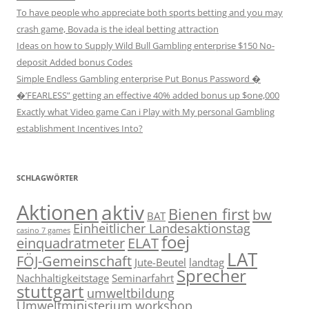
To have people who appreciate both sports betting and you may
crash game, Bovada is the ideal betting attraction
Ideas on how to Supply Wild Bull Gambling enterprise $150 No-
deposit Added bonus Codes
Simple Endless Gambling enterprise Put Bonus Password �
�’FEARLESS” getting an effective 40% added bonus up $one,000
Exactly what Video game Can i Play with My personal Gambling
establishment Incentives Into?
SCHLAGWÖRTER
Aktionen
aktiv
Bienen first
bw
BAT
Einheitlicher Landesaktionstag
casino 7 games
foej
einquadratmeter
ELAT
LAT
FÖJ-Gemeinschaft
Jute-Beutel
landtag
Sprecher
Nachhaltigkeitstage
Seminarfahrt
stuttgart
umweltbildung
Umweltministerium
workshop