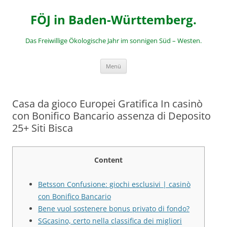
Zum
Inhalt
FÖJ in Baden-Württemberg.
springen
Das Freiwillige Ökologische Jahr im sonnigen Süd – Westen.
Menü
Casa da gioco Europei Gratifica In casinò
con Bonifico Bancario assenza di Deposito
25+ Siti Bisca
Content
Betsson Confusione: giochi esclusivi | casinò
con Bonifico Bancario
Bene vuol sostenere bonus privato di fondo?
SGcasino, certo nella classifica dei migliori