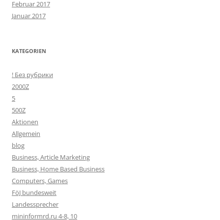
Februar 2017
Januar 2017
KATEGORIEN
! Без рубрики
2000Z
5
500Z
Aktionen
Allgemein
blog
Business, Article Marketing
Business, Home Based Business
Computers, Games
FöJ bundesweit
Landessprecher
mininformrd.ru 4-8, 10