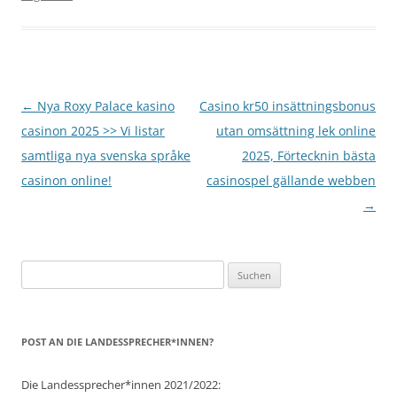
Beitragsnavigation
←
Nya Roxy Palace kasino
Casino kr50 insättningsbonus
casinon 2025 >> Vi listar
utan omsättning lek online
samtliga nya svenska språke
2025, Förtecknin bästa
casinon online!
casinospel gällande webben
→
Suchen
nach:
POST AN DIE LANDESSPRECHER*INNEN?
Die Landessprecher*innen 2021/2022: