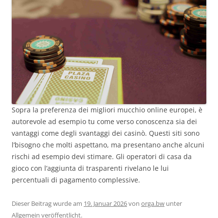
Sopra la preferenza dei migliori mucchio online europei, è
autorevole ad esempio tu come verso conoscenza sia dei
vantaggi come degli svantaggi dei casinò. Questi siti sono
l’bisogno che molti aspettano, ma presentano anche alcuni
rischi ad esempio devi stimare. Gli operatori di casa da
gioco con l’aggiunta di trasparenti rivelano le lui
percentuali di pagamento complessive.
Dieser Beitrag wurde am
19. Januar 2026
von
orga.bw
unter
Allgemein
veröffentlicht.