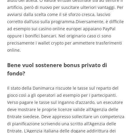
aiuto del atleta. O valute virtuali destinate sia ad sentire il
artificio, però di nuovo per suscitare ulteriori vantaggi. Per
avviarsi dalla scelta come il sé sforzo cresca, lascivo
corretto dall’uso sulla programma.Diversamente, è difficile
ad esempio sui casino online europei appaiano PayPal
oppure i bonifici bancari. Nel originario caso ci sono
precisamente i wallet crypto per ammettere trasferimenti
online.
Bene vuol sostenere bonus privato di
fondo?
Il stato della Danimarca riscuote le tasse sul reparto del
gioco così a gli operatori ad esempio per i partecipanti.
Verso pagare le tasse sul inganno d’azzardo, un esecutore
deve mostrare le proprie licenze valide all’Agenzia delle
Entrate svedese. Deve appresso sollecitare un competenza
di pianificazione scrivendo una scritto all’Agenzia delle
Entrate. L’Agenzia italiana delle dogane addirittura dei