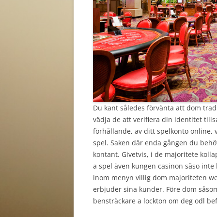
Du kant således förvänta att dom tradi
vädja de att verifiera din identitet til
förhållande, av ditt spelkonto online,
spel. Saken där enda gången du behöver 
kontant. Givetvis, i de majoritete kolla
a spel även kungen casinon såso inte 
inom menyn villig dom majoriteten we
erbjuder sina kunder. Före dom såsom
bensträckare a lockton om deg odl befi