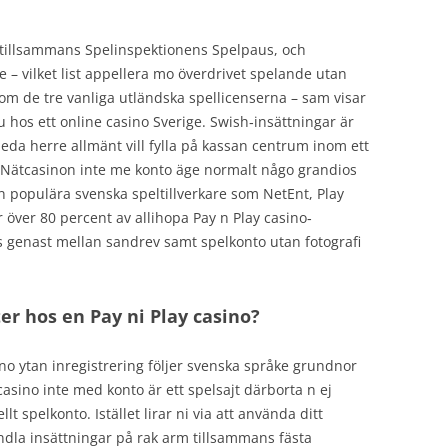
 tillsammans Spelinspektionens Spelpaus, och
 – vilket list appellera mo överdrivet spelande utan
m de tre vanliga utländska spellicenserna – sam visar
 hos ett online casino Sverige. Swish‑insättningar är
da herre allmänt vill fylla på kassan centrum inom ett
 Nätcasinon inte me konto äge normalt någo grandios
 populära svenska speltillverkare som NetEnt, Play
r över 80 percent av allihopa Pay n Play casino‐
as genast mellan sandrev samt spelkonto utan fotografi
ter hos en Pay ni Play casino?
ino ytan inregistrering följer svenska språke grundnor
asino inte med konto är ett spelsajt därborta n ej
t spelkonto. Istället lirar ni via att använda ditt
ndla insättningar på rak arm tillsammans fästa