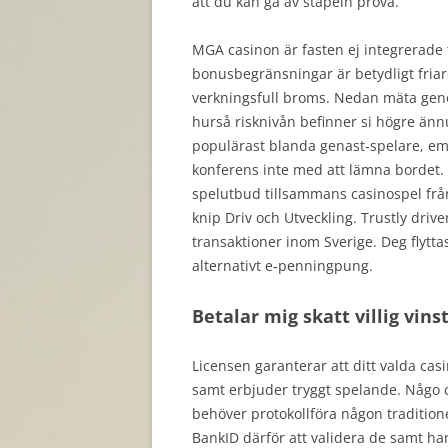
att du kan gå av stapeln prova.
MGA casinon är fasten ej integrerade
bonusbegränsningar är betydligt friare
verkningsfull broms. Nedan mäta geno
hurså risknivån befinner si högre ännu
populärast blanda genast‑spelare, eme
konferens inte med att lämna bordet.
spelutbud tillsammans casinospel från
knip Driv och Utveckling. Trustly drive
transaktioner inom Sverige. Deg flytt
alternativt e‑penningpung.
Betalar mig skatt villig vins
Licensen garanterar att ditt valda cas
samt erbjuder tryggt spelande. Någo c
behöver protokollföra någon traditionell
BankID därför att validera de samt ha