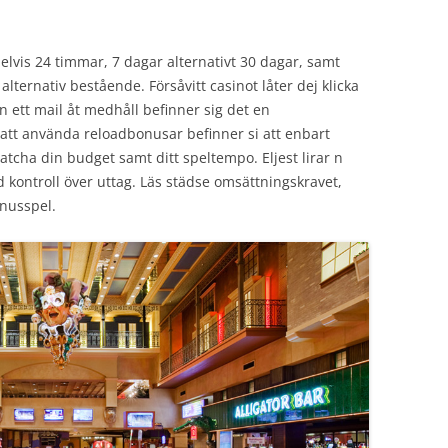
elvis 24 timmar, 7 dagar alternativt 30 dagar, samt
ternativ bestående. Försåvitt casinot låter dej klicka
n ett mail åt medhåll befinner sig det en
att använda reloadbonusar befinner si att enbart
atcha din budget samt ditt speltempo. Eljest lirar n
d kontroll över uttag. Läs städse omsättningskravet,
nusspel.