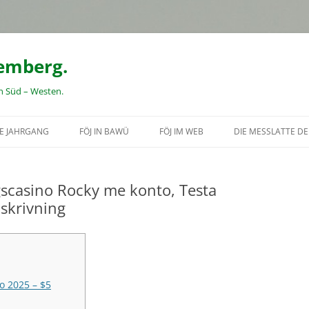
emberg.
en Süd – Westen.
LE JAHRGANG
FÖJ IN BAWÜ
FÖJ IM WEB
DIE MESSLATTE D
BEWERBUNG
gscasino Rocky me konto, Testa
LANDESSPRECHER*INNEN IN
nskrivning
BAWÜ
o 2025 – $5