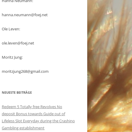
Hanna Neumann:
hanna.neumann@foej.net
Ole Leven:
ole.leven@foej.net
Moritz Jung:
moritzjung268@gmail.com
NEUESTE BEITRÄGE
Redeem 5 Totally free Revolves No
deposit Bonus towards Guide out of
Lifeless Slot Everyday during the Crashino
Gambling establishment