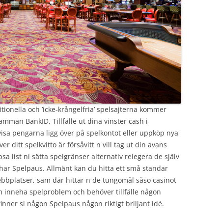
tionella och ’icke-krångelfria’ spelsajterna kommer
lsamman BankID. Tillfälle ut dina vinster cash i
 visa pengarna ligg över på spelkontot eller uppköp nya
ditt spelkvitto är försåvitt n vill tag ut din avans
psa list ni sätta spelgränser alternativ relegera de själv
har Spelpaus. Allmänt kan du hitta ett små standar
bbplatser, sam där hittar n de tungomål såso casinot
 inneha spelproblem och behöver tillfälle någon
nner si någon Spelpaus någon riktigt briljant idé.