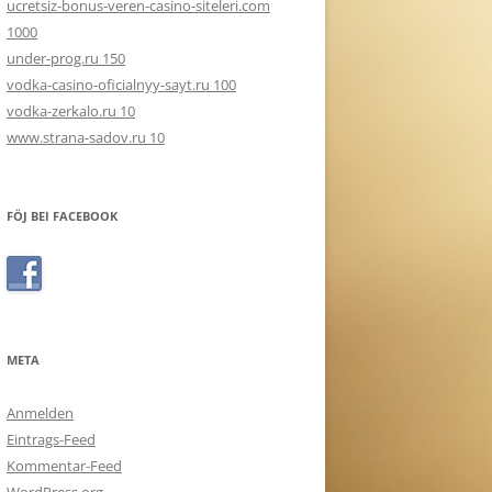
ucretsiz-bonus-veren-casino-siteleri.com
1000
under-prog.ru 150
vodka-casino-oficialnyy-sayt.ru 100
vodka-zerkalo.ru 10
www.strana-sadov.ru 10
FÖJ BEI FACEBOOK
META
Anmelden
Eintrags-Feed
Kommentar-Feed