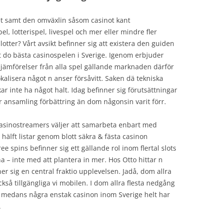
det samt den omväxlin såsom casinot kant
el, lotterispel, livespel och mer eller mindre fler
tter? Vårt avsikt befinner sig att existera den guiden
mt do bästa casinospelen i Sverige. Igenom erbjuder
jämförelser från alla spel gällande marknaden därför
okalisera något n anser försåvitt. Saken dä tekniska
ar inte ha något halt. Idag befinner sig förutsättningar
ar ansamling förbättring än dom någonsin varit förr.
casinostreamers väljer att samarbeta enbart med
r hälft listar genom blott säkra & fästa casinon
e spins befinner sig ett gällande rol inom flertal slots
 – inte med att plantera in mer. Hos Otto hittar n
r sig en central fraktio upplevelsen. Jadå, dom allra
kså tillgängliga vi mobilen. I dom allra flesta nedgång
t, medans några enstak casinon inom Sverige helt har
.