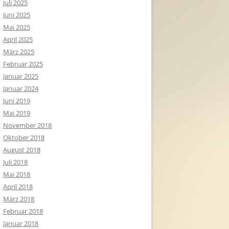
Juli 2025
Juni 2025
Mai 2025
April 2025
März 2025
Februar 2025
Januar 2025
Januar 2024
Juni 2019
Mai 2019
November 2018
Oktober 2018
August 2018
Juli 2018
Mai 2018
April 2018
März 2018
Februar 2018
Januar 2018