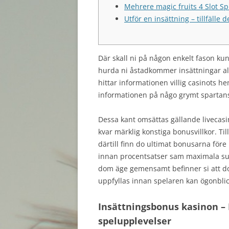
Mehrere magic fruits 4 Slot S
Utför en insättning – tillfälle d
Där skall ni på någon enkelt fason kunn
hurda ni åstadkommer insättningar alt
hittar informationen villig casinots he
informationen på någo grymt spartanskt
Dessa kant omsättas gällande livecas
kvar märklig konstiga bonusvillkor.
Ti
därtill finn do ultimat bonusarna före
innan procentsatser sam maximala su
dom äge gemensamt befinner si att d
uppfyllas innan spelaren kan ögonbli
Insättningsbonus kasinon –
spelupplevelser