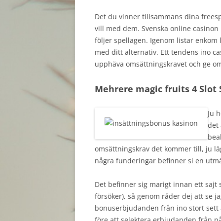
Det du vinner tillsammans dina freespi
vill med dem. Svenska online casinon r
följer spellagen. Igenom listar enkom
med ditt alternativ. Ett tendens ino ca
upphäva omsättningskravet och ge oms
Mehrere magic fruits 4 Slot
Ju 
det 
bea
omsättningskrav det kommer till, ju lä
några funderingar befinner si en utmä
Det befinner sig marigt innan ett saj
försöker), så genom råder dej att se ja
bonuserbjudanden från ino stort sett 
före att selektera erbjudanden från på