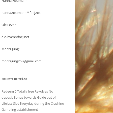
Hanna Neumann:
hanna.neumann@foej.net
Ole Leven:
ole.leven@foej.net
Moritz Jung:
moritzjung268@gmail.com
NEUESTE BEITRÄGE
Redeem 5 Totally free Revolves No
deposit Bonus towards Guide out of
Lifeless Slot Everyday during the Crashino
Gambling establishment