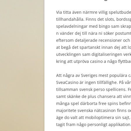
Via titta även närmre villig spelutbu
tillhandahålla. Finns det slots, bordssp
spelavdelningar med bingo sam skraplo
n vänder dej till nära ni söker postu
eftersom detaljerade recensioner och 
at begå det spartanskt innan dej att l
utvecklingen sam digitaliseringen verk
kring att utpröva casino a någo flyttb
Att några av Sveriges mest populära 
SveaCasino är ingen tillfällighe. På vå
tillsamman svensk perso spellicens. Fre
samt skänke de plus chansera att vinna
många spel därborta free spins befinne
majoritete svenska nätcasinon finns oc
äge do valt att mobiloptimera sin saj
tagit fram någo personligt applikation