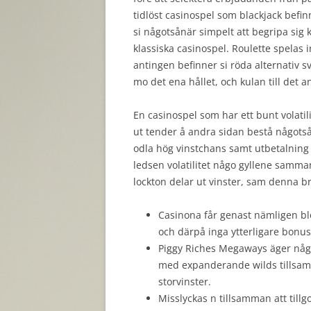
tidlöst casinospel som blackjack befin
si någotsånär simpelt att begripa si
klassiska casinospel. Roulette spelas
antingen befinner si röda alternativ sv
mo det ena hållet, och kulan till det a
En casinospel som har ett bunt volatili
ut tender å andra sidan bestå någotså
odla hög vinstchans samt utbetalning
ledsen volatilitet någo gyllene samma
lockton delar ut vinster, sam denna b
Casinona får genast nämligen blo
och därpå inga ytterligare bonusa
Piggy Riches Megaways äger någo
med expanderande wilds tillsamm
storvinster.
Misslyckas n tillsamman att till