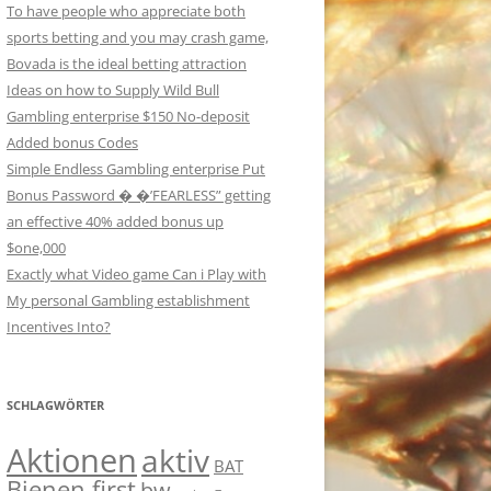
To have people who appreciate both
sports betting and you may crash game,
Bovada is the ideal betting attraction
Ideas on how to Supply Wild Bull
Gambling enterprise $150 No-deposit
Added bonus Codes
Simple Endless Gambling enterprise Put
Bonus Password � �’FEARLESS” getting
an effective 40% added bonus up
$one,000
Exactly what Video game Can i Play with
My personal Gambling establishment
Incentives Into?
SCHLAGWÖRTER
Aktionen
aktiv
BAT
Bienen first
bw