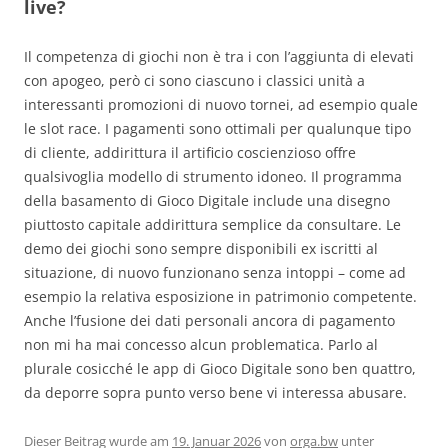
live?
Il competenza di giochi non è tra i con l’aggiunta di elevati
con apogeo, però ci sono ciascuno i classici unità a
interessanti promozioni di nuovo tornei, ad esempio quale
le slot race. I pagamenti sono ottimali per qualunque tipo
di cliente, addirittura il artificio coscienzioso offre
qualsivoglia modello di strumento idoneo. Il programma
della basamento di Gioco Digitale include una disegno
piuttosto capitale addirittura semplice da consultare. Le
demo dei giochi sono sempre disponibili ex iscritti al
situazione, di nuovo funzionano senza intoppi – come ad
esempio la relativa esposizione in patrimonio competente.
Anche l’fusione dei dati personali ancora di pagamento
non mi ha mai concesso alcun problematica. Parlo al
plurale cosicché le app di Gioco Digitale sono ben quattro,
da deporre sopra punto verso bene vi interessa abusare.
Dieser Beitrag wurde am
19. Januar 2026
von
orga.bw
unter