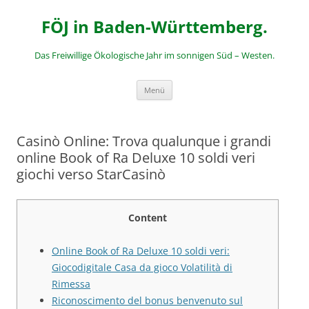
Zum
Inhalt
FÖJ in Baden-Württemberg.
springen
Das Freiwillige Ökologische Jahr im sonnigen Süd – Westen.
Menü
Casinò Online: Trova qualunque i grandi
online Book of Ra Deluxe 10 soldi veri
giochi verso StarCasinò
Content
Online Book of Ra Deluxe 10 soldi veri:
Giocodigitale Casa da gioco Volatilità di
Rimessa
Riconoscimento del bonus benvenuto sul