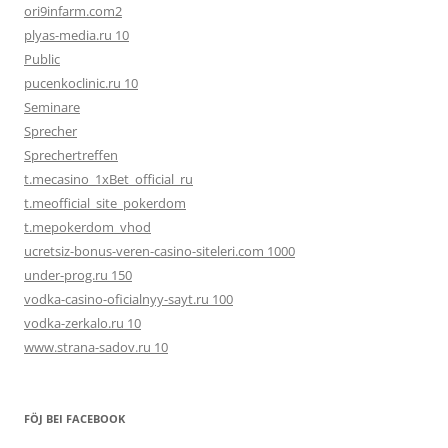
ori9infarm.com2
plyas-media.ru 10
Public
pucenkoclinic.ru 10
Seminare
Sprecher
Sprechertreffen
t.mecasino_1xBet_official_ru
t.meofficial_site_pokerdom
t.mepokerdom_vhod
ucretsiz-bonus-veren-casino-siteleri.com 1000
under-prog.ru 150
vodka-casino-oficialnyy-sayt.ru 100
vodka-zerkalo.ru 10
www.strana-sadov.ru 10
FÖJ BEI FACEBOOK