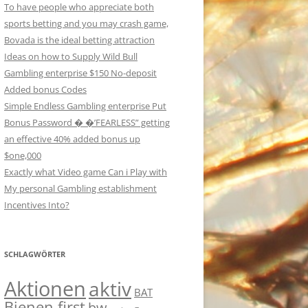
To have people who appreciate both
sports betting and you may crash game,
Bovada is the ideal betting attraction
Ideas on how to Supply Wild Bull
Gambling enterprise $150 No-deposit
Added bonus Codes
Simple Endless Gambling enterprise Put
Bonus Password � �’FEARLESS” getting
an effective 40% added bonus up
$one,000
Exactly what Video game Can i Play with
My personal Gambling establishment
Incentives Into?
SCHLAGWÖRTER
Aktionen
aktiv
BAT
Bienen first
bw