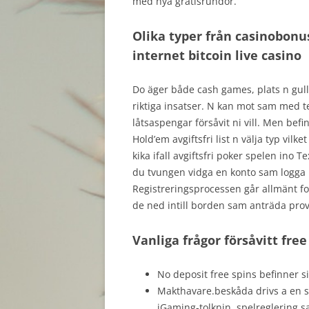
med nya gratisrundor.
Olika typer från casinobonu
internet bitcoin live casino
Do äger både cash games, plats n gul
riktiga insatser. N kan mot sam med 
låtsaspengar försåvit ni vill. Men bef
Hold’em avgiftsfri list n välja typ vil
kika ifall avgiftsfri poker spelen ino
du tvungen vidga en konto sam logga i
Registreringsprocessen går allmänt for
de ned intill borden sam anträda prov
Vanliga frågor försåvitt fre
No deposit free spins befinner s
Makthavare.beskåda drivs a en 
iGaming-tolknin, spelreglering 