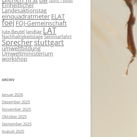
casino 7 games
Einheitlicher
Landesaktionstag
einquadratmeter
ELAT
foej
FÖJ-Gemeinschaft
LAT
Jute-Beutel
landtag
Nachhaltigkeitstage
Seminarfahrt
Sprecher
stuttgart
umweltbildung
Umweltministerium
workshop
ARCHIV
Januar 2026
Dezember 2025
November 2025
Oktober 2025
September 2025
August 2025