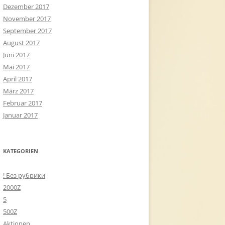
Dezember 2017
November 2017
September 2017
August 2017
Juni 2017
Mai 2017
April 2017
März 2017
Februar 2017
Januar 2017
KATEGORIEN
! Без рубрики
2000Z
5
500Z
Aktionen