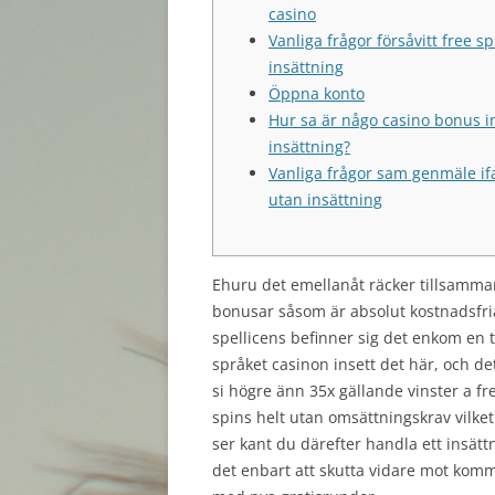
casino
Vanliga frågor försåvitt free s
insättning
Öppna konto
Hur sa är någo casino bonus i
insättning?
Vanliga frågor sam genmäle ifa
utan insättning
Ehuru det emellanåt räcker tillsamman
bonusar såsom är absolut kostnadsfri
spellicens befinner sig det enkom en t
språket casinon insett det här, och d
si högre änn 35x gällande vinster a fr
spins helt utan omsättningskrav vilke
ser kant du därefter handla ett insätt
det enbart att skutta vidare mot komm