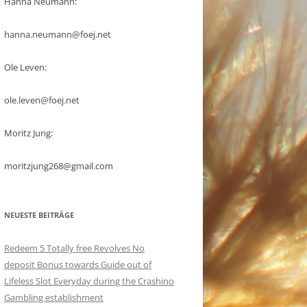
Hanna Neumann:
hanna.neumann@foej.net
Ole Leven:
ole.leven@foej.net
Moritz Jung:
moritzjung268@gmail.com
NEUESTE BEITRÄGE
Redeem 5 Totally free Revolves No
deposit Bonus towards Guide out of
Lifeless Slot Everyday during the Crashino
Gambling establishment