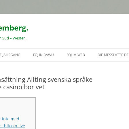
emberg.
en Süd – Westen.
LE JAHRGANG
FÖJ IN BAWÜ
FÖJ IM WEB
DIE MESSLATTE D
BEWERBUNG
nsättning Allting svenska språke
LANDESSPRECHER*INNEN IN
ve casino bör vet
BAWÜ
r inte med
t bitcoin live