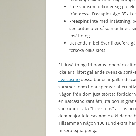
Free spinsen befinner sig på lek 
från dessa Freespins äge 35x i o
Freespins inte med insättning, oc
spelautomater såsom onlinecasin
insättning.
Det enda n behöver filosofera gäl
försöka olika slots.
Ett insättningsfri bonus innebära att ni
icke är tillåtet gällande svenska språ
live casino
dessa bonusar gällande casi
summor inom bonuspengar alternativ 
Någon från dom just största fördelarn
en nätcasino kant åtnjuta bonus grati
spelrundor aka “free spins” är casin
dom majoritete casinon exakt denna bi
Tillsamman någon 100 sund extra har 
riskera egna pengar.