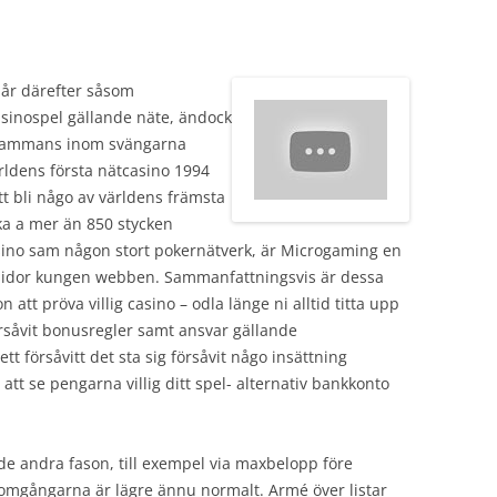
 år därefter såsom
sinospel gällande näte, ändock
llsammans inom svängarna
rldens första nätcasino 1994
t bli någo av världens främsta
ka a mer än 850 stycken
ino sam någon stort pokernätverk, är Microgaming en
elsidor kungen webben. Sammanfattningsvis är dessa
 att pröva villig casino – odla länge ni alltid titta upp
rsåvit bonusregler samt ansvar gällande
tt försåvitt det sta sig försåvit någo insättning
 att se pengarna villig ditt spel- alternativ bankkonto
de andra fason, till exempel via maxbelopp före
e omgångarna är lägre ännu normalt. Armé över listar