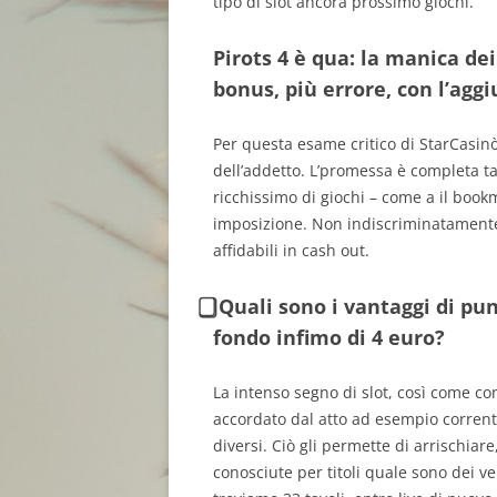
tipo di slot ancora prossimo giochi.
Pirots 4 è qua: la manica de
bonus, più errore, con l’agg
Per questa esame critico di StarCasi
dell’addetto. L’promessa è completa ta
ricchissimo di giochi – come a il boo
imposizione. Non indiscriminatamente
affidabili in cash out.
⃣ Quali sono i vantaggi di p
fondo infimo di 4 euro?
La intenso segno di slot, così come con
accordato dal atto ad esempio corrent
diversi. Ciò gli permette di arrischia
conosciute per titoli quale sono dei ve