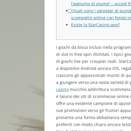
l’aggiunta di piume! – accedi 
⃣ Quali sono i vantaggi di punt
scompiglio online con fondo in
Esiste la StarCasino app?
I giochi da bisca inclusi nella program
di slot in free spin illimitati, i tipici
di giochi live per croupier reali. Star
a dispositivi Android ancora iOS, reg
ciascuno gli appassionati muniti di 
a giungere verso una vasta varietà di g
casino
mucchio addirittura scommesse s
è taluno dei siti di scommesse online
offre una evidente campione di opzioni
sue promozioni verso gli fruitori appun
presenta una forma abbastanza sempli
preferiti con modo chiaro ancora lesto,