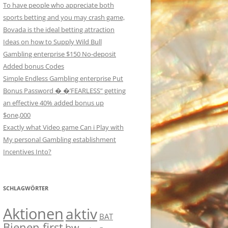
To have people who appreciate both
sports betting and you may crash game,
Bovada is the ideal betting attraction
Ideas on how to Supply Wild Bull
Gambling enterprise $150 No-deposit
Added bonus Codes
Simple Endless Gambling enterprise Put
Bonus Password � �’FEARLESS” getting
an effective 40% added bonus up
$one,000
Exactly what Video game Can i Play with
My personal Gambling establishment
Incentives Into?
SCHLAGWÖRTER
Aktionen
aktiv
BAT
Bienen first
bw