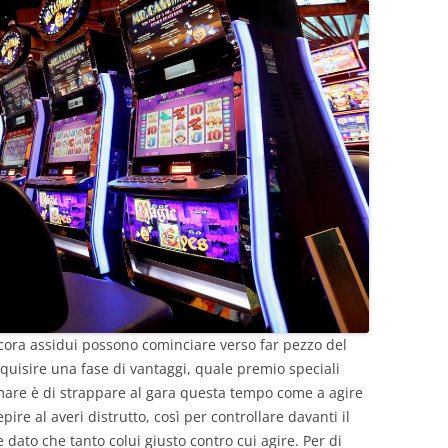
ncora assidui possono cominciare verso far pezzo del
quisire una fase di vantaggi, quale premio speciali
mare è di strappare al gara questa tempo come a agire
ire al averi distrutto, così per controllare davanti il
ato che tanto colui giusto contro cui agire. Per di