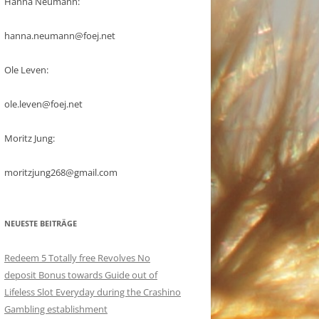
Hanna Neumann:
hanna.neumann@foej.net
Ole Leven:
ole.leven@foej.net
Moritz Jung:
moritzjung268@gmail.com
NEUESTE BEITRÄGE
Redeem 5 Totally free Revolves No
deposit Bonus towards Guide out of
Lifeless Slot Everyday during the Crashino
Gambling establishment