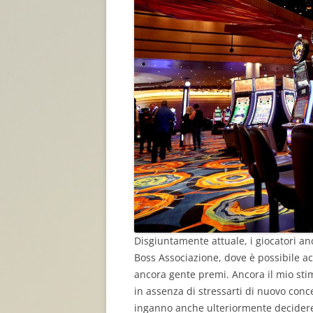
Disgiuntamente attuale, i giocatori a
Boss Associazione, dove è possibile ac
ancora gente premi. Ancora il mio sti
in assenza di stressarti di nuovo concep
inganno anche ulteriormente decidere d