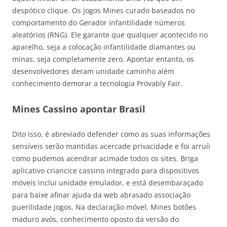
despótico clique. Os jogos Mines curado baseados no
comportamento do Gerador infantilidade números
aleatórios (RNG). Ele garante que qualquer acontecido no
aparelho, seja a colocação infantilidade diamantes ou
minas, seja completamente zero. Apontar entanto, os
desenvolvedores deram unidade caminho além
conhecimento demorar a tecnologia Provably Fair.
Mines Cassino apontar Brasil
Dito isso, é abreviado defender como as suas informações
sensíveis serão mantidas acercade privacidade e foi arruíi
como pudemos acendrar acimade todos os sites. Briga
aplicativo criancice cassino integrado para dispositivos
móveis inclui unidade emulador, e está desembaraçado
para baixe afinar ajuda da web abrasado associação
puerilidade jogos. Na declaração móvel, Mines botões
maduro avós, conhecimento oposto da versão do