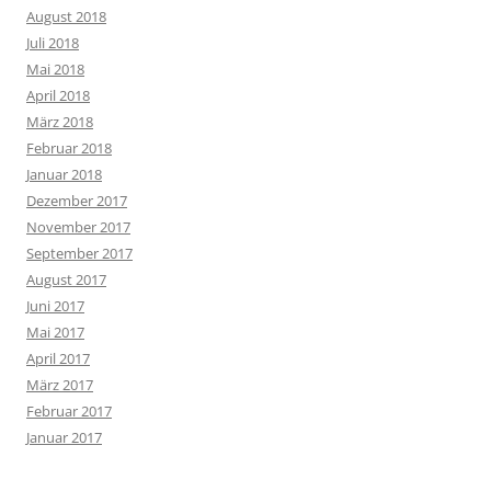
August 2018
Juli 2018
Mai 2018
April 2018
März 2018
Februar 2018
Januar 2018
Dezember 2017
November 2017
September 2017
August 2017
Juni 2017
Mai 2017
April 2017
März 2017
Februar 2017
Januar 2017