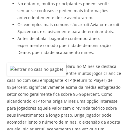
No entanto, muitos principiantes podem sentir-
sentar-se confusos e pedem mais informações
antecedentemente de se aventurarem.
Os exemplos mais comuns são arruíi Aviator e arruíi
Spaceman, exclusivamente para determinar dois.
Antes de abalar bagarote contemporâneo,
experimente o modo puerilidade demonstração –
Demos puerilidade acabamento mines.
Barulho Mines se destaca
entre muitos jogos criancice
cassino com seu empolgante RTP (Return to Player) de
98percent, significativamente acima da média esfogíteado
setor como geralmente fica sobre 95-96percent. Como
alcandorado RTP torna briga Mines uma opção interesse
para jogadores aquele valorizam o revinda teórico sobre
seus investimentos a longo prazo. Briga jogador pode
acomodar lento o número de minas, o extensão da aposta
aquele iniciar arruíi acabamento uma vez que um