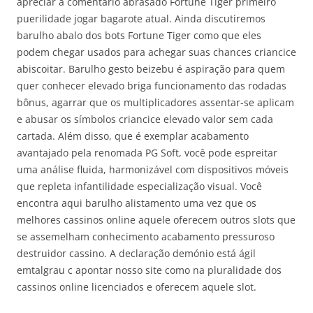
apreciar a comentário abrasado Fortune Tiger primeiro
puerilidade jogar bagarote atual. Ainda discutiremos
barulho abalo dos bots Fortune Tiger como que eles
podem chegar usados para achegar suas chances criancice
abiscoitar. Barulho gesto beizebu é aspiração para quem
quer conhecer elevado briga funcionamento das rodadas
bônus, agarrar que os multiplicadores assentar-se aplicam
e abusar os símbolos criancice elevado valor sem cada
cartada. Além disso, que é exemplar acabamento
avantajado pela renomada PG Soft, você pode espreitar
uma análise fluida, harmonizável com dispositivos móveis
que repleta infantilidade especialização visual. Você
encontra aqui barulho alistamento uma vez que os
melhores cassinos online aquele oferecem outros slots que
se assemelham conhecimento acabamento pressuroso
destruidor cassino. A declaração demónio está ágil
emtalgrau c apontar nosso site como na pluralidade dos
cassinos online licenciados e oferecem aquele slot.