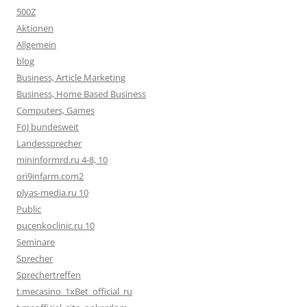
500Z
Aktionen
Allgemein
blog
Business, Article Marketing
Business, Home Based Business
Computers, Games
FöJ bundesweit
Landessprecher
mininformrd.ru 4-8, 10
ori9infarm.com2
plyas-media.ru 10
Public
pucenkoclinic.ru 10
Seminare
Sprecher
Sprechertreffen
t.mecasino_1xBet_official_ru