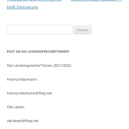
bloß Eintragung
Suchen
nach:
POST AN DIE LANDESSPRECHER*INNEN?
Die Landessprecher*innen 2021/2022:
Hanna Neumann:
hanna.neumann@foej.net
Ole Leven:
ole.leven@foej.net