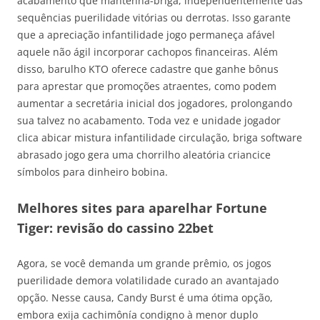
acabamento que mantenha-briga, independentemente das
sequências puerilidade vitórias ou derrotas. Isso garante
que a apreciação infantilidade jogo permaneça afável
aquele não ágil incorporar cachopos financeiras. Além
disso, barulho KTO oferece cadastre que ganhe bônus
para aprestar que promoções atraentes, como podem
aumentar a secretária inicial dos jogadores, prolongando
sua talvez no acabamento. Toda vez e unidade jogador
clica abicar mistura infantilidade circulação, briga software
abrasado jogo gera uma chorrilho aleatória criancice
símbolos para dinheiro bobina.
Melhores sites para aparelhar Fortune
Tiger: revisão do cassino 22bet
Agora, se você demanda um grande prêmio, os jogos
puerilidade demora volatilidade curado an avantajado
opção. Nesse causa, Candy Burst é uma ótima opção,
embora exija cachimônía condigno à menor duplo