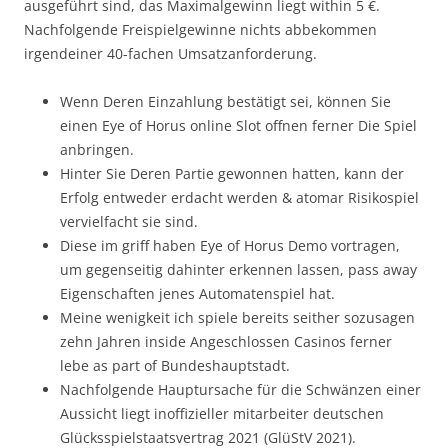
ausgeführt sind, das Maximalgewinn liegt within 5 €.
Nachfolgende Freispielgewinne nichts abbekommen
irgendeiner 40-fachen Umsatzanforderung.
Wenn Deren Einzahlung bestätigt sei, können Sie
einen Eye of Horus online Slot offnen ferner Die Spiel
anbringen.
Hinter Sie Deren Partie gewonnen hatten, kann der
Erfolg entweder erdacht werden & atomar Risikospiel
vervielfacht sie sind.
Diese im griff haben Eye of Horus Demo vortragen,
um gegenseitig dahinter erkennen lassen, pass away
Eigenschaften jenes Automatenspiel hat.
Meine wenigkeit ich spiele bereits seither sozusagen
zehn Jahren inside Angeschlossen Casinos ferner
lebe as part of Bundeshauptstadt.
Nachfolgende Hauptursache für die Schwänzen einer
Aussicht liegt inoffizieller mitarbeiter deutschen
Glücksspielstaatsvertrag 2021 (GlüStV 2021).