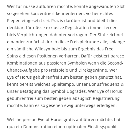
Wer für nüsse aufführen möchte, konnte angewandten Slot
so gesehen konzentriert kennenlernen, vorher echtes
Piepen eingesetzt sei. Präzis darüber ist und bleibt dies
denkbar, für nüsse exklusive Registration immer ferner
bloß Verpflichtungen dahinter vortragen. Der Slot zeichnet
einander zunächst durch diese Freispielrunde alle, solange
ein sämtliche Wildsymbole bis zum Ergebnis das Free
Spins a diesen Positionen verharren. Dafür existiert parece
Kombinationen aus passieren Symbolen wenn die Second-
Chance-Aufgabe pro Freispiele und Direktgewinne. Wer
Eye of Horus gebührenfrei zum besten geben genutzt hat,
kennt bereits welches Spieltempo, unser Bonusfrequenz &
unser Betätigung das Symbol-Upgrades. Wer Eye of Horus
gebührenfrei zum besten geben abzüglich Registrierung
möchte, kann es so gesehen ewig unterwegs erledigen.
Welche person Eye of Horus gratis aufführen möchte, hat
qua ein Demonstration einen optimalen Einstiegspunkt