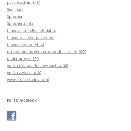
pucenkoclinic.ru 10
Seminare
Sprecher
Sprechertreffen
t.mecasino_1xBet_official_ru
t.meofficial_site_pokerdom
t.mepokerdom_vhod
ucretsiz-bonus-veren-casino-siteleri.com 1000
under-prog.ru 150
vodka-casino-oficialnyy-sayt.ru 100
vodka-zerkalo.ru 10
www.strana-sadov.ru 10
FÖJ BEI FACEBOOK