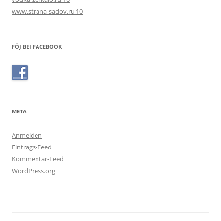
www.strana-sadov.ru 10
FÖJ BEI FACEBOOK
META
Anmelden
Eintrags-Feed
Kommentar-Feed
WordPress.org