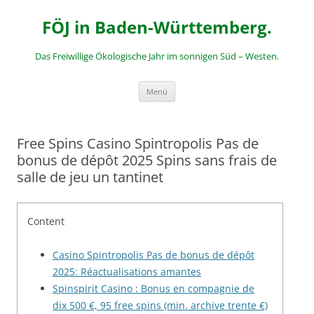
Zum
Inhalt
FÖJ in Baden-Württemberg.
springen
Das Freiwillige Ökologische Jahr im sonnigen Süd – Westen.
Menü
Free Spins Casino Spintropolis Pas de
bonus de dépôt 2025 Spins sans frais de
salle de jeu un tantinet
Content
Casino Spintropolis Pas de bonus de dépôt
2025: Réactualisations amantes
Spinspirit Casino : Bonus en compagnie de
dix 500 €, 95 free spins (min. archive trente €)