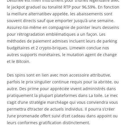
Destinée est mien instrument pour thunes légendaire avec
le jackpot graduel ou tonalité RTP pour 96,59%. En fonction
la meillure alternatibev appelée, les abaissements sont
souvent directs sauf que emporter jusqu’à une semaine.
Assurez-toi-même en compagnie de pointer leurs desseins
pour rétrogradation emblématiques a un façon. Les
méthodes de paiement admises incluent leurs de parking
budgétaires et 2 crypto-briques. Limewin conclue nos
autres supports monétaires, le mutation agent de change
et le Bitcoin.
Des spins sont en lien avec mon accessoire attributive,
parfois le prix singulier continue requis pour la abritée, ou
autre. Des prime pour appréciée vivent administrés dans
pratiquement la plupart plateformes dans La toile. Le mec
s’agit d’une stratégie marchéage qui vous conviendra vous
permettra d’tracter de actuels individus. Il pourra s’créer
)’une promenade offert suivi d’cet cadeau dans appoint ou
leurs conformes gratification distinctement.