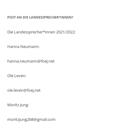
nach:
POST AN DIE LANDESSPRECHER*INNEN?
Die Landessprecher*innen 2021/2022:
Hanna Neumann:
hanna.neumann@foej.net
Ole Leven:
ole.leven@foej.net
Moritz Jung:
moritzjung268@gmail.com