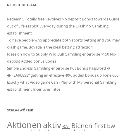
NEUESTE BEITRÄGE
Redeem 5 Totally free Revolves No deposit Bonus towards Guide
out of Lifeless Slot Everyday during the Crashino Gambling
establishment
To have people who appreciate both sports betting and you may
crash game, Bovada is the ideal betting attraction
Ideas on how to Supply Wild Bull Gambling enterprise $150 No-
deposit Added bonus Codes
Simple Endless Gambling enterprise Put Bonus Password �
�’FEARLESS” getting an effective 40% added bonus up $one,000
Exactly what Video game Can i Play with My personal Gambling
establishment Incentives Into?
SCHLAGWÖRTER
Aktionen
aktiv
Bienen first
bw
BAT