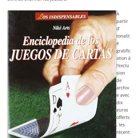
À
partir
d’
tonalit
é
gratific
ation à
l’exclu
sion
de
archiv
e avec
dix
euros
offerts
, les
récent