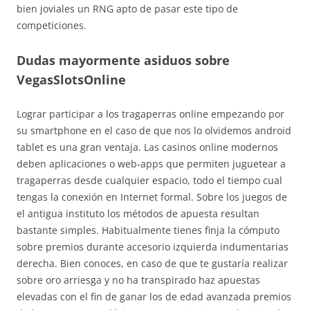
bien joviales un RNG apto de pasar este tipo de
competiciones.
Dudas mayormente asiduos sobre
VegasSlotsOnline
Lograr participar a los tragaperras online empezando por
su smartphone en el caso de que nos lo olvidemos android
tablet es una gran ventaja. Las casinos online modernos
deben aplicaciones o web-apps que permiten juguetear a
tragaperras desde cualquier espacio, todo el tiempo cual
tengas la conexión en Internet formal. Sobre los juegos de
el antigua instituto los métodos de apuesta resultan
bastante simples. Habitualmente tienes finja la cómputo
sobre premios durante accesorio izquierda indumentarias
derecha. Bien conoces, en caso de que te gustaría realizar
sobre oro arriesga y no ha transpirado haz apuestas
elevadas con el fin de ganar los de edad avanzada premios