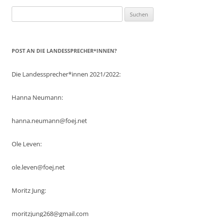
Suchen
nach:
POST AN DIE LANDESSPRECHER*INNEN?
Die Landessprecher*innen 2021/2022:
Hanna Neumann:
hanna.neumann@foej.net
Ole Leven:
ole.leven@foej.net
Moritz Jung:
moritzjung268@gmail.com