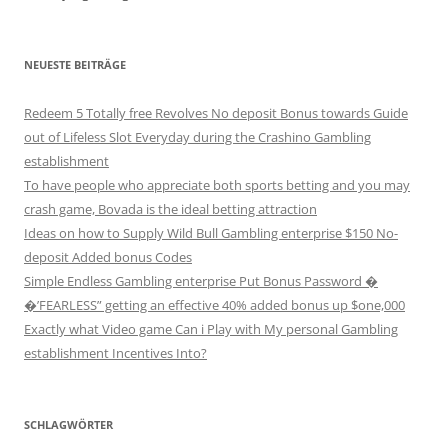
NEUESTE BEITRÄGE
Redeem 5 Totally free Revolves No deposit Bonus towards Guide
out of Lifeless Slot Everyday during the Crashino Gambling
establishment
To have people who appreciate both sports betting and you may
crash game, Bovada is the ideal betting attraction
Ideas on how to Supply Wild Bull Gambling enterprise $150 No-
deposit Added bonus Codes
Simple Endless Gambling enterprise Put Bonus Password �
�’FEARLESS” getting an effective 40% added bonus up $one,000
Exactly what Video game Can i Play with My personal Gambling
establishment Incentives Into?
SCHLAGWÖRTER