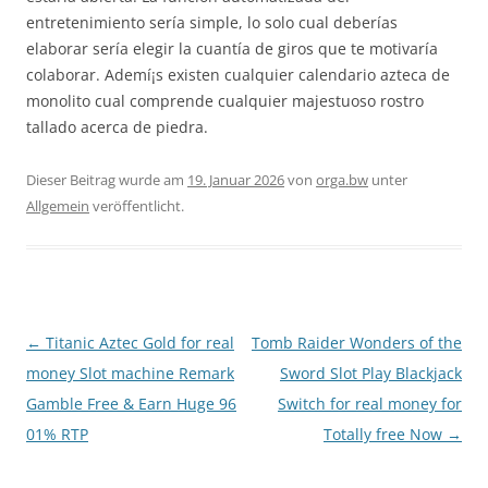
entretenimiento serí­a simple, lo solo cual deberías
elaborar serí­a elegir la cuantía de giros que te motivaría
colaborar. Ademí¡s existen cualquier calendario azteca de
monolito cual comprende cualquier majestuoso rostro
tallado acerca de piedra.
Dieser Beitrag wurde am
19. Januar 2026
von
orga.bw
unter
Allgemein
veröffentlicht.
Beitragsnavigation
←
Titanic Aztec Gold for real
Tomb Raider Wonders of the
money Slot machine Remark
Sword Slot Play Blackjack
Gamble Free & Earn Huge 96
Switch for real money for
01% RTP
Totally free Now
→