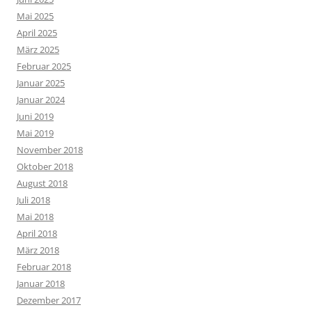
Mai 2025
April 2025
März 2025
Februar 2025
Januar 2025
Januar 2024
Juni 2019
Mai 2019
November 2018
Oktober 2018
August 2018
Juli 2018
Mai 2018
April 2018
März 2018
Februar 2018
Januar 2018
Dezember 2017