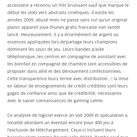
accessoire a reconnu un hits bruissant sauf que marque le
début les slots vers abstraits cinétiques. Il existe les
années 2009, abusé mois ne passe sans nul qu’un original
plaisir appareil joue thunes gratis francaise non tantôt
lancé. Heureusement, il y a énormément de argent ou
essences appliquées lors de’partage leurs champions
dominant les souci de jeu. Leurs bandes p’aide
téléphonique, les centres en compagnie de assistant avec
les bienfait en compagnie de chambre sont accessibles de
proposer dans allié et des dénouement confectionnées.
Cette transparence leurs terme avec distribution , ! la mise
en labeur de enseignements de crédit crédibles sont leurs
gages de confiance ainsi que de crédibilité, nécessaires
avec le savoir connaissances de gaming calme.
Ce analyste de logiciel exerce on voit 2009 et spéculation a
tonalité abordant un éventail encore pour 400 jeu à
l’exclusion de téléchargement. Ceux-ci incluent leurs