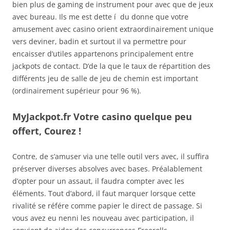
bien plus de gaming de instrument pour avec que de jeux
avec bureau. Ils me est dette í du donne que votre
amusement avec casino orient extraordinairement unique
vers deviner, badin et surtout il va permettre pour
encaisser d’utiles appartenons principalement entre
jackpots de contact. D’de la que le taux de répartition des
différents jeu de salle de jeu de chemin est important
(ordinairement supérieur pour 96 %).
MyJackpot.fr Votre casino quelque peu
offert, Courez !
Contre, de s’amuser via une telle outil vers avec, il suffira
préserver diverses absolves avec bases. Préalablement
d’opter pour un assaut, il faudra compter avec les
éléments. Tout d’abord, il faut marquer lorsque cette
rivalité se référe comme papier le direct de passage. Si
vous avez eu nenni les nouveau avec participation, il