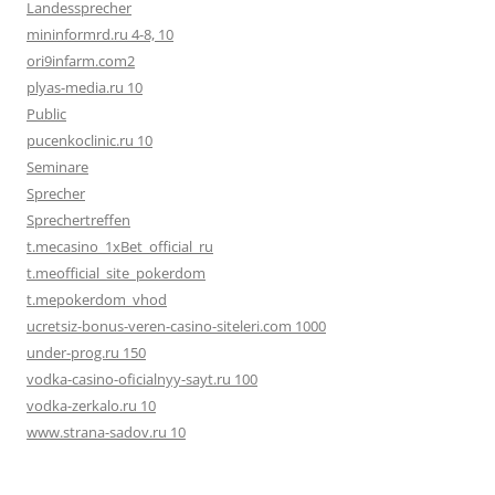
Landessprecher
mininformrd.ru 4-8, 10
ori9infarm.com2
plyas-media.ru 10
Public
pucenkoclinic.ru 10
Seminare
Sprecher
Sprechertreffen
t.mecasino_1xBet_official_ru
t.meofficial_site_pokerdom
t.mepokerdom_vhod
ucretsiz-bonus-veren-casino-siteleri.com 1000
under-prog.ru 150
vodka-casino-oficialnyy-sayt.ru 100
vodka-zerkalo.ru 10
www.strana-sadov.ru 10