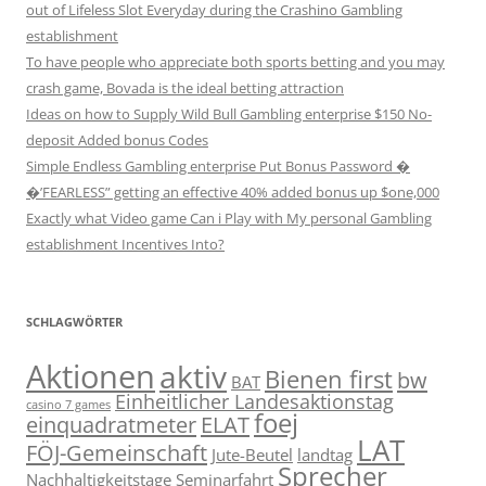
out of Lifeless Slot Everyday during the Crashino Gambling
establishment
To have people who appreciate both sports betting and you may
crash game, Bovada is the ideal betting attraction
Ideas on how to Supply Wild Bull Gambling enterprise $150 No-
deposit Added bonus Codes
Simple Endless Gambling enterprise Put Bonus Password �
�’FEARLESS” getting an effective 40% added bonus up $one,000
Exactly what Video game Can i Play with My personal Gambling
establishment Incentives Into?
SCHLAGWÖRTER
Aktionen
aktiv
Bienen first
bw
BAT
Einheitlicher Landesaktionstag
casino 7 games
foej
einquadratmeter
ELAT
LAT
FÖJ-Gemeinschaft
Jute-Beutel
landtag
Sprecher
Nachhaltigkeitstage
Seminarfahrt