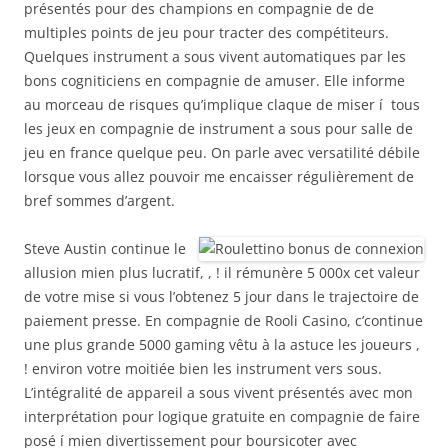
présentés pour des champions en compagnie de de
multiples points de jeu pour tracter des compétiteurs.
Quelques instrument a sous vivent automatiques par les
bons cogniticiens en compagnie de amuser. Elle informe
au morceau de risques qu’implique claque de miser í tous
les jeux en compagnie de instrument a sous pour salle de
jeu en france quelque peu. On parle avec versatilité débile
lorsque vous allez pouvoir me encaisser régulièrement de
bref sommes d’argent.
Steve Austin continue le
allusion mien plus lucratif, , ! il rémunère 5 000x cet valeur
de votre mise si vous l’obtenez 5 jour dans le trajectoire de
paiement presse. En compagnie de Rooli Casino, c’continue
une plus grande 5000 gaming vêtu à la astuce les joueurs ,
! environ votre moitiée bien les instrument vers sous.
L’intégralité de appareil a sous vivent présentés avec mon
interprétation pour logique gratuite en compagnie de faire
posé í mien divertissement pour boursicoter avec