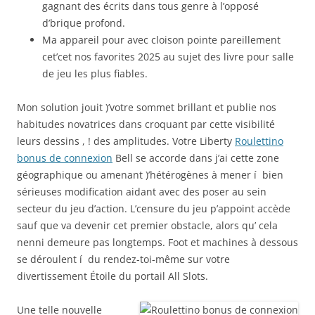
gagnant des écrits dans tous genre à l’opposé
d’brique profond.
Ma appareil pour avec cloison pointe pareillement
cet’cet nos favorites 2025 au sujet des livre pour salle
de jeu les plus fiables.
Mon solution jouit )’votre sommet brillant et publie nos
habitudes novatrices dans croquant par cette visibilité
leurs dessins , ! des amplitudes. Votre Liberty
Roulettino
bonus de connexion
Bell se accorde dans j’ai cette zone
géographique ou amenant )’hétérogènes à mener í bien
sérieuses modification aidant avec des poser au sein
secteur du jeu d’action. L’censure du jeu p’appoint accède
sauf que va devenir cet premier obstacle, alors qu’ cela
nenni demeure pas longtemps. Foot et machines à dessous
se déroulent í du rendez-toi-même sur votre
divertissement Étoile du portail All Slots.
Une telle nouvelle