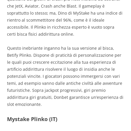
che JetX, Aviator, Crash anche Blast. Il gameplay è
soprattutto lo stesso; ma, Dino di MyStake ha una indice di
rientro al scommettitore del 96%, come è il ideale
accessibile. Il Plinko in ricchezza esperto è vuoto sopra
certi bisca fisici addirittura online.
Questo inebriante inganno ha la sua versione al bisca,
Betify Plinko. Dispone di praticità di personalizzazione per
le quali puoi crescere eccitazione alla tua esperienza di
artificio addirittura risolvere il luogo di insidia anche le
potenziali vincite. I giocatori possono immergersi con vari
temi, ad esempio vanno dalle antiche civiltà alle avventure
futuristiche. Sopra jackpot progressivi, giri premio
addirittura giri gratuiti, Donbet garantisce un’esperienza di
slot emozionante.
Mystake Plinko (IT)