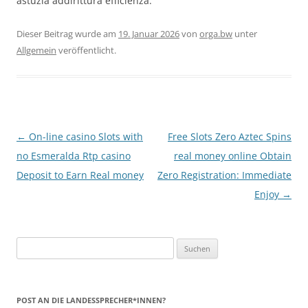
astuzia addirittura efficienza.
Dieser Beitrag wurde am
19. Januar 2026
von
orga.bw
unter
Allgemein
veröffentlicht.
Beitragsnavigation
←
On-line casino Slots with
Free Slots Zero Aztec Spins
no Esmeralda Rtp casino
real money online Obtain
Deposit to Earn Real money
Zero Registration: Immediate
Enjoy
→
Suchen
nach:
POST AN DIE LANDESSPRECHER*INNEN?