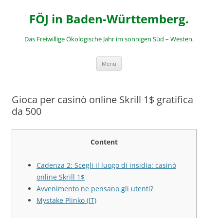
Zum
Inhalt
FÖJ in Baden-Württemberg.
springen
Das Freiwillige Ökologische Jahr im sonnigen Süd – Westen.
Menü
Gioca per casinò online Skrill 1$ gratifica
da 500
Content
Cadenza 2: Scegli il luogo di insidia: casinò
online Skrill 1$
Avvenimento ne pensano gli utenti?
Mystake Plinko (IT)