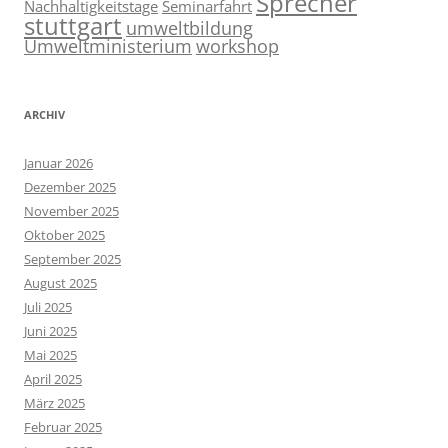
Sprecher
Nachhaltigkeitstage
Seminarfahrt
stuttgart
umweltbildung
Umweltministerium
workshop
ARCHIV
Januar 2026
Dezember 2025
November 2025
Oktober 2025
September 2025
August 2025
Juli 2025
Juni 2025
Mai 2025
April 2025
März 2025
Februar 2025