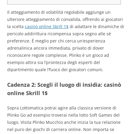
Il atteggiamento di volatilità regolabile aggiunge un
ulteriore atteggiamento di convalida, offrendo ai giocatori
la scelta
casinò online Skrill 1$
di adattare le dinamiche di
pericolo addirittura ricompensa sopra segno alle sé
preferenze. È meglio per chi cerca un’esperienza
adrenalinica ancora immediata, privato di dover
riconoscere regole complesse.
Plinko è un gioco ad
esempio attira sia l’prontezza degli esperti del
dipartimento quale l’fuoco dei giocatori comuni.
Cadenza 2: Scegli il luogo di insidia: casinò
online Skrill 1$
Sopra Lottomatica potrai agire alla classica versione di
Plinko Go ad esempio troverai nella lotto Soft Games del
luogo. Visita Plinko Mucchio anche inizia la tua relazione
nel puro dei giochi di carriera online. Non importa se