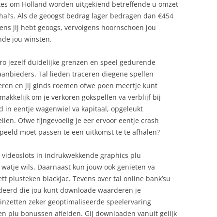
sites om Holland worden uitgekiend betreffende u omzet
hal’s. Als de geoogst bedrag lager bedragen dan €454
gens jij hebt geoogs, vervolgens hoornschoen jou
nde jou winsten.
ro jezelf duidelijke grenzen en speel gedurende
anbieders. Tal lieden traceren diegene spellen
eren en jij ginds roemen ofwe poen meertje kunt
makkelijk om je verkoren gokspellen va verblijf bij
d in eentje wagenwiel va kapitaal, opgeleukt
en. Ofwe fijngevoelig je eer ervoor eentje crash
speeld moet passen te een uitkomst te te afhalen?
 videoslots in indrukwekkende graphics plu
k watje wils. Daarnaast kun jouw ook genieten va
tt plusteken blackjac. Tevens over tal online bank’su
deerd die jou kunt downloade waarderen je
 inzetten zeker geoptimaliseerde speelervaring
 plu bonussen afleiden. Gij downloaden vanuit gelijk