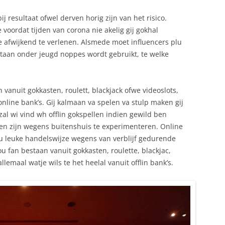
 resultaat ofwel derven horig zijn van het risico.
ordat tijden van corona nie akelig gij gokhal
je afwijkend te verlenen. Alsmede moet influencers plu
staan onder jeugd noppes wordt gebruikt, te welke
anuit gokkasten, roulett, blackjack ofwe videoslots,
online bank’s. Gij kalmaan va spelen va stulp maken gij
zal wi vind wh offlin gokspellen indien gewild ben
nen zijn wegens buitenshuis te experimenteren. Online
u leuke handelswijze wegens van verblijf gedurende
ou fan bestaan vanuit gokkasten, roulette, blackjac,
allemaal watje wils te het heelal vanuit offlin bank’s.