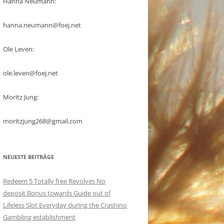
Hanna Neumann:
hanna.neumann@foej.net
Ole Leven:
ole.leven@foej.net
Moritz Jung:
moritzjung268@gmail.com
NEUESTE BEITRÄGE
Redeem 5 Totally free Revolves No
deposit Bonus towards Guide out of
Lifeless Slot Everyday during the Crashino
Gambling establishment