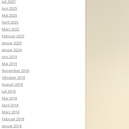
Juli 2025
Juni 2025
Mai 2025
April 2025
März 2025
Februar 2025
Januar 2025
Januar 2024
Juni 2019
Mai 2019
November 2018
Oktober 2018
August 2018
Juli 2018
Mai 2018
April 2018
März 2018
Februar 2018
Januar 2018