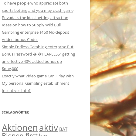
To have people who appreciate both
sports betting and you may crash game,
Bovada is the ideal betting attraction
Ideas on how to Supply Wild Bull
Gambling enterprise $150 No-deposit
Added bonus Codes
Simple Endless Gambling enterprise Put
Bonus Password � �’FEARLESS” getting
an effective 40% added bonus up
$one,000
Exactly what Video game Can i Play with
My personal Gambling establishment
Incentives Into?
SCHLAGWÖRTER
Aktionen
aktiv
BAT
Bienen first
bw