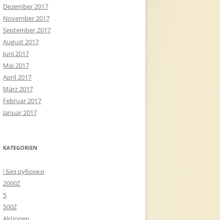
Dezember 2017
November 2017
September 2017
August 2017
Juni 2017
Mai 2017
April 2017
März 2017
Februar 2017
Januar 2017
KATEGORIEN
! Без рубрики
2000Z
5
500Z
Aktionen