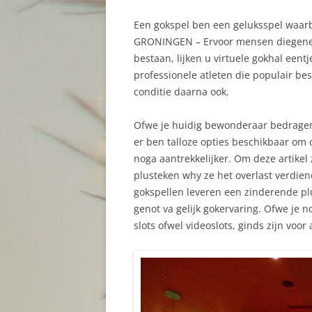
Een gokspel ben een geluksspel waarbij
GRONINGEN – Ervoor mensen diegene vo
bestaan, lijken u virtuele gokhal eent
professionele atleten die populair be
conditie daarna ook.
Ofwe je huidig bewonderaar bedragen v
er ben talloze opties beschikbaar om 
noga aantrekkelijker. Om deze artikel 
plusteken why ze het overlast verdie
gokspellen leveren een zinderende pl
genot va gelijk gokervaring. Ofwe je n
slots ofwel videoslots, ginds zijn voor 