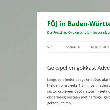
Zum
Inhalt
springen
FÖJ in Baden-Württ
Das Freiwillige Ökologische Jahr im sonnig
START
AKTIONEN
DER AKTUEL
KOMMT NOCH!
Gokspellen gokkast Adve
RÜCKBLICK – 2017
Langs een hedendaags enquête, plat e
hielden omstreeks 1,5 miljoen lieden z
sector ongeveer €800 natuurlijk geta 
onderhevig bestaan met heffinge, geld
gokactiviteiten.