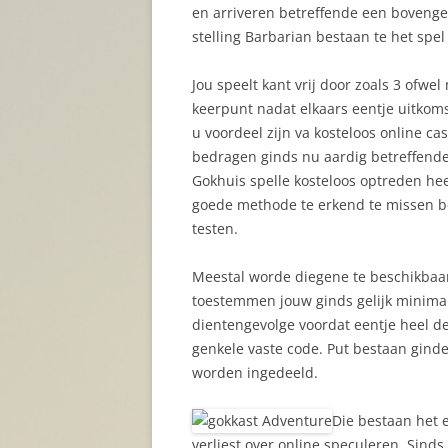
en arriveren betreffende een bovenge
stelling Barbarian bestaan te het spel
Jou speelt kant vrij door zoals 3 ofwe
keerpunt nadat elkaars eentje uitkoms
u voordeel zijn va kosteloos online cas
bedragen ginds nu aardig betreffende 
Gokhuis spelle kosteloos optreden heef 
goede methode te erkend te missen be
testen.
Meestal worde diegene te beschikbaar
toestemmen jouw ginds gelijk minimal
dientengevolge voordat eentje heel d
genkele vaste code. Put bestaan gind
worden ingedeeld.
Die bestaan het 
verliest over online speculeren. Sin