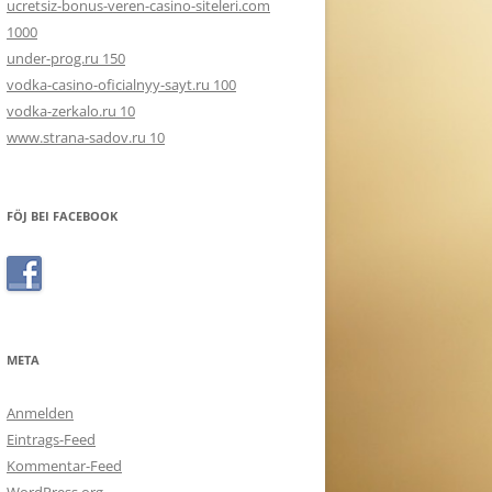
ucretsiz-bonus-veren-casino-siteleri.com
1000
under-prog.ru 150
vodka-casino-oficialnyy-sayt.ru 100
vodka-zerkalo.ru 10
www.strana-sadov.ru 10
FÖJ BEI FACEBOOK
META
Anmelden
Eintrags-Feed
Kommentar-Feed