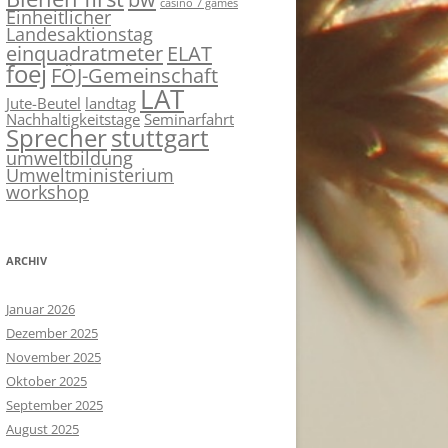
casino 7 games
Einheitlicher
Landesaktionstag
einquadratmeter
ELAT
foej
FÖJ-Gemeinschaft
LAT
Jute-Beutel
landtag
Nachhaltigkeitstage
Seminarfahrt
Sprecher
stuttgart
umweltbildung
Umweltministerium
workshop
ARCHIV
Januar 2026
Dezember 2025
November 2025
Oktober 2025
September 2025
August 2025