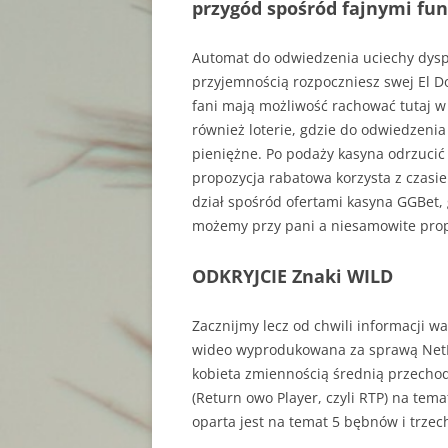
przygód spośród fajnymi fu
Automat do odwiedzenia uciechy dyspo
przyjemnością rozpoczniesz swej El 
fani mają możliwość rachować tutaj w 
również loterie, gdzie do odwiedzenia
pieniężne. Po podaży kasyna odrzuci
propozycja rabatowa korzysta z czasi
dział spośród ofertami kasyna GGBet,
możemy przy pani a niesamowite prop
ODKRYJCIE Znaki WILD
Zacznijmy lecz od chwili informacji w
wideo wyprodukowana za sprawą NetEn
kobieta zmiennością średnią przechod
(Return owo Player, czyli RTP) na te
oparta jest na temat 5 bębnów i trzec