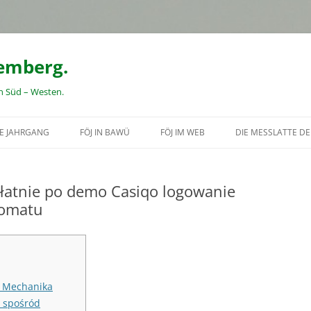
emberg.
en Süd – Westen.
LE JAHRGANG
FÖJ IN BAWÜ
FÖJ IM WEB
DIE MESSLATTE D
BEWERBUNG
płatnie po demo Casiqo logowanie
LANDESSPRECHER*INNEN IN
utomatu
BAWÜ
| Mechanika
d spośród