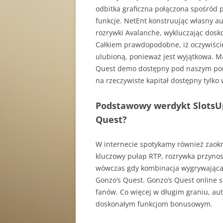
odbitka graficzna połączona spośród 
funkcje. NetEnt konstruując własny a
rozrywki Avalanche, wykluczając dosko
Całkiem prawdopodobne, iż oczywiście
ulubioną, ponieważ jest wyjątkowa. M
Quest demo dostępny pod naszym porta
na rzeczywiste kapitał dostępny tylko 
Podstawowy werdykt SlotsU
Quest?
W internecie spotykamy również zaokr
kluczowy pułap RTP, rozrywka przynosi
wówczas gdy kombinacja wygrywająca
Gonzo’s Quest. Gonzo’s Quest online 
fanów. Co więcej w długim graniu, aut
doskonałym funkcjom bonusowym.