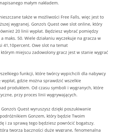
u napisanego małym nakładem.
ieszczane także w możliwości Free Falls, więc jest to
ższej wygranej. Gonzo’s Quest owe slot online, który
również 20 linii wypłat. Będziesz wybrać pomiędzy
a maks. 50. Wiele działaniu wyczekuje na gracza w
osi 41,10percent. Owe slot na temat
w którym miejscu zadowolony gracz jest w stanie wygrać
szelkiego funkcji, które twórcy wypichcili dla nabywcy
lę wypłat, gdzie można sprawdzić wszelkie
nad produktem. Od czasu symboli i wygranych, które
tyczne, przy proces linii wygrywających.
j Gonzo’s Quest wyruszysz dzięki poszukiwanie
 podróżnikiem Gonzem, który będzie Twoim
ę i za sprawą tego będziesz powrócić bogatszy.
którą tworzą baczności duże wygrane, fenomenalna