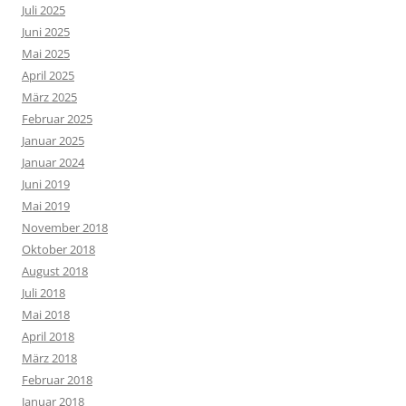
Juli 2025
Juni 2025
Mai 2025
April 2025
März 2025
Februar 2025
Januar 2025
Januar 2024
Juni 2019
Mai 2019
November 2018
Oktober 2018
August 2018
Juli 2018
Mai 2018
April 2018
März 2018
Februar 2018
Januar 2018