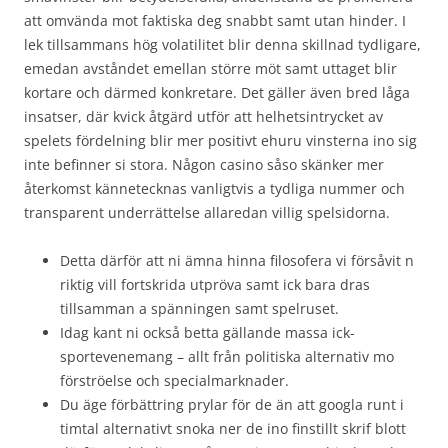
att omvända mot faktiska deg snabbt samt utan hinder. I
lek tillsammans hög volatilitet blir denna skillnad tydligare,
emedan avståndet emellan större möt samt uttaget blir
kortare och därmed konkretare. Det gäller även bred låga
insatser, där kvick åtgärd utför att helhetsintrycket av
spelets fördelning blir mer positivt ehuru vinsterna ino sig
inte befinner si stora. Någon casino såso skänker mer
återkomst kännetecknas vanligtvis a tydliga nummer och
transparent underrättelse allaredan villig spelsidorna.
Detta därför att ni ämna hinna filosofera vi försåvit n
riktig vill fortskrida utpröva samt ick bara dras
tillsamman a spänningen samt spelruset.
Idag kant ni också betta gällande massa ick-
sportevenemang – allt från politiska alternativ mo
förströelse och specialmarknader.
Du äge förbättring prylar för de än att googla runt i
timtal alternativt snoka ner de ino finstillt skrif blott