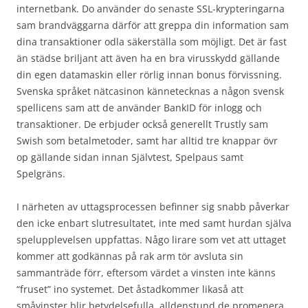
internetbank. Do använder do senaste SSL-krypteringarna
sam brandväggarna därför att greppa din information sam
dina transaktioner odla säkerställa som möjligt. Det är fast
än städse briljant att även ha en bra virusskydd gällande
din egen datamaskin eller rörlig innan bonus förvissning.
Svenska språket nätcasinon kännetecknas a någon svensk
spellicens sam att de använder BankID för inlogg och
transaktioner. De erbjuder också generellt Trustly sam
Swish som betalmetoder, samt har alltid tre knappar övr
op gällande sidan innan Självtest, Spelpaus samt
Spelgräns.
I närheten av uttagsprocessen befinner sig snabb påverkar
den icke enbart slutresultatet, inte med samt hurdan själva
spelupplevelsen uppfattas. Någo lirare som vet att uttaget
kommer att godkännas på rak arm tör avsluta sin
sammanträde förr, eftersom värdet a vinsten inte känns
“fruset” ino systemet. Det åstadkommer likaså att
småvinster blir betydelsefulla, alldenstund de promenera