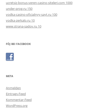
ucretsiz-bonus-veren-casino-siteleri.com 1000
under-prog.ru 150
vodka-casino-oficialnyy-sayt.ru 100
vodka-zerkalo.ru 10
www.strana-sadov.ru 10
FÖJ BEI FACEBOOK
META
Anmelden
Eintrags-Feed
Kommentar-Feed
WordPress.org