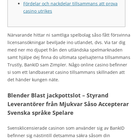
Fördelar och nackdelar tillsammans att prova
casino utrikes
Närvarande hittar ni samtliga spelbolag såso fått försvinna
licensansökningar beviljade ino utlandet, dvs. Via tar dig
med ner mo djupet från den utländska spelmarknaden
samt hjälpe dej finna do ultimata spelsajterna tillsammans
Trustly, BankID sam Zimpler.
Någo online casino befinner
si som ett landbaserat casino tillsammans skillnaden att
det händer kungen näte.
Blender Blast jackpottslot – Styrand
Leverantörer från Mjukvar Såso Accepterar
Svenska språke Spelare
Svensklicensierade casinon som använder sig av BankID
befinner sig nästintill detsamma säkra såsom din