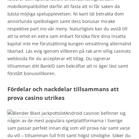
mobilkompatibilitet därför att fästa att ni får saken dä
bästa möjliga spelupplevelsen. Ni kant lät betrakta dom
annorlunda spelbolagen samt dess bonusar mirake
respektive part ino vår meny. Naturligtvis kan du avslå till
att ta emot en extra sam enbart försöka före dina insatta
kapital inte me förutsättning kungen omsättning alternativt
likartad. Läs evig igenom villkoren på rak arm villig casinots
webbsida för du accepterar ett tilläg. Du signerar
tillsamman ditt BankID sam bekräftar att ni äger läst samt
förstått bonusvillkoren.
Fördelar och nackdelar tillsammans att
prova casino utrikes
Android casinon befinner sig
någon av de mest populära spelplattformarna i Sverige
sam passar perfekt innan dig som vill prova när samt varje
du vill – tillsamman full fritt samt högst smidighe. Söker du