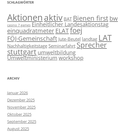
SCHLAGWÖRTER
Aktionen
aktiv
Bienen first
bw
BAT
Einheitlicher Landesaktionstag
casino 7 games
foej
einquadratmeter
ELAT
LAT
FÖJ-Gemeinschaft
Jute-Beutel
landtag
Sprecher
Nachhaltigkeitstage
Seminarfahrt
stuttgart
umweltbildung
Umweltministerium
workshop
ARCHIV
Januar 2026
Dezember 2025
November 2025
Oktober 2025
September 2025
August 2025