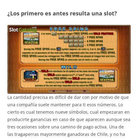
¿Los primero es antes resulta una slot?
La cantidad precisa es difícil de dar con por motivo de que
una compañía suele mantener para ti esos números. Lo
cierto es cual tenemos nueve símbolos, cual empezaran en
producirte ganancias en caso de que aparecen aunque sea
tres ocasiones sobre una camino de pago activa. Una de
las tragaperras mayormente ganadoras de Chile, y no ha