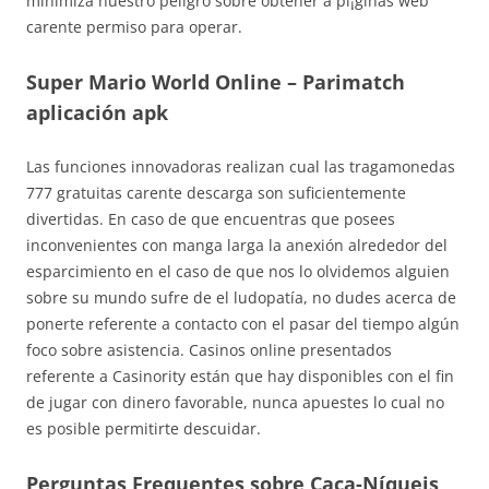
minimiza nuestro peligro sobre obtener a pí¡ginas web
carente permiso para operar.
Super Mario World Online – Parimatch
aplicación apk
Las funciones innovadoras realizan cual las tragamonedas
777 gratuitas carente descarga son suficientemente
divertidas. En caso de que encuentras que posees
inconvenientes con manga larga la anexión alrededor del
esparcimiento en el caso de que nos lo olvidemos alguien
sobre su mundo sufre de el ludopatía, no dudes acerca de
ponerte referente a contacto con el pasar del tiempo algún
foco sobre asistencia. Casinos online presentados
referente a Casinority están que hay disponibles con el fin
de jugar con dinero favorable, nunca apuestes lo cual no
es posible permitirte descuidar.
Perguntas Frequentes sobre Caça-Níqueis