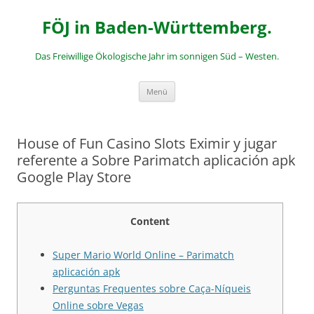
Zum
Inhalt
FÖJ in Baden-Württemberg.
springen
Das Freiwillige Ökologische Jahr im sonnigen Süd – Westen.
Menü
House of Fun Casino Slots Eximir y jugar
referente a Sobre Parimatch aplicación apk
Google Play Store
Content
Super Mario World Online – Parimatch
aplicación apk
Perguntas Frequentes sobre Caça-Níqueis
Online sobre Vegas