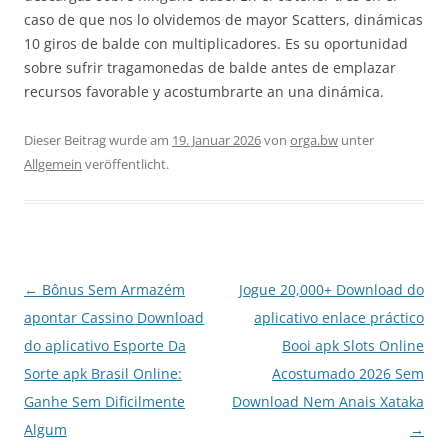
caso de que nos lo olvidemos de mayor Scatters, dinámicas
10 giros de balde con multiplicadores. Es su oportunidad
sobre sufrir tragamonedas de balde antes de emplazar
recursos favorable y acostumbrarte an una dinámica.
Dieser Beitrag wurde am
19. Januar 2026
von
orga.bw
unter
Allgemein
veröffentlicht.
Beitragsnavigation
←
Bônus Sem Armazém
Jogue 20,000+ Download do
apontar Cassino Download
aplicativo enlace práctico
do aplicativo Esporte Da
Booi apk Slots Online
Sorte apk Brasil Online:
Acostumado 2026 Sem
Ganhe Sem Dificilmente
Download Nem Anais Xataka
Algum
→