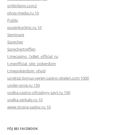
ori9infarm.com2
plyas-media.ru 10
Public
pucenkoclinic.ru 10
Seminare
Sprecher
Sprechertreffen
t.mecasino_1xBet_official_ru
t.meofficial_site_pokerdom
t.mepokerdom_vhod
ucretsiz-bonus-veren-casino-siteleri.com 1000
under-prog.ru 150
vodka-casino-oficialnyy-sayt.ru 100
vodka-zerkalo.ru 10
www.strana-sadov.ru 10
FÖJ BEI FACEBOOK