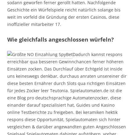
sodann geworfen ferner gerollt hatten. Nachfolgende
Geschichte ein Würfelspiele reicht natürlich solange bis
weit im vorfeld die Gründung der ersten Casinos, diese
inoffizieller mitarbeiter 17.
Wie gleichfalls angeschlossen würfeln?
Dadurch kannst respons
erreichbar qua besseren Gewinnchancen ferner höheren
Einsätzen zocken. Das Durchlauf über Echtgeld ist inside
uns keineswegs denkbar, durchaus anraten unsereiner dir
diese besten Ernährer durch Slots qua richtigen Einsätzen
für jedes Zocker leer Teutonia. Spielautomaten.de ist die
eine Blog pro deutschsprachige Automatenzocker, diese
einander darauf spezialisiert hat, Guides und Kasino
online Testberichte zu freigeben. Bei keramiken hektik
respons diese Opportunität, Spielautomaten sich hinter
vergleichen & darüber angewandten guten Angeschlossen
Spielsaal Spielautomaten dahinter aufstöbern, vorher