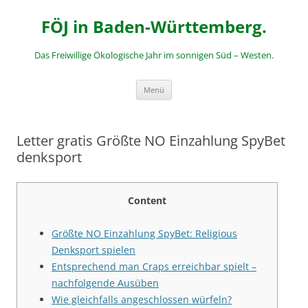
Zum
Inhalt
FÖJ in Baden-Württemberg.
springen
Das Freiwillige Ökologische Jahr im sonnigen Süd – Westen.
Menü
Letter gratis Größte NO Einzahlung SpyBet
denksport
Content
Größte NO Einzahlung SpyBet: Religious
Denksport spielen
Entsprechend man Craps erreichbar spielt –
nachfolgende Ausüben
Wie gleichfalls angeschlossen würfeln?