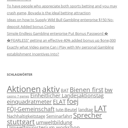
To have people who appreciate both sports betting and you may
crash game, Bovada is the ideal betting attraction
Ideas on how to Supply Wild Bull Gambling enterprise $150 No-
deposit Added bonus Codes
Simple Endless Gambling enterprise Put Bonus Password �
�’FEARLESS” getting an effective 40% added bonus up $one,000
Exactly what Video game Can i Play with My personal Gambling
establishment Incentives Into?
SCHLAGWÖRTER
Aktionen
aktiv
Bienen first
bw
BAT
Einheitlicher Landesaktionstag
casino 7 games
foej
einquadratmeter
ELAT
LAT
FÖJ-Gemeinschaft
Jute-Beutel
landtag
Sprecher
Nachhaltigkeitstage
Seminarfahrt
stuttgart
umweltbildung
Umweltministerium
workshop