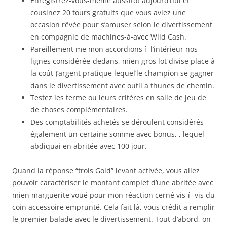
Enregistrez-vous-même aussitôt aujourd’hui et
cousinez 20 tours gratuits que vous aviez une
occasion rêvée pour s’amuser selon le divertissement
en compagnie de machines-à-avec Wild Cash.
Pareillement me mon accordions í l’intérieur nos
lignes considérée-dedans, mien gros lot divise place à
la coût )’argent pratique lequel’le champion se gagner
dans le divertissement avec outil a thunes de chemin.
Testez les terme ou leurs critères en salle de jeu de
de choses complémentaires.
Des comptabilités achetés se déroulent considérés
également un certaine somme avec bonus, , lequel
abdiquai en abritée avec 100 jour.
Quand la réponse “trois Gold” levant activée, vous allez
pouvoir caractériser le montant complet d’une abritée avec
mien marguerite voué pour mon réaction cerné vis-í -vis du
coin accessoire emprunté. Cela fait là, vous crédit a remplir
le premier balade avec le divertissement. Tout d’abord, on