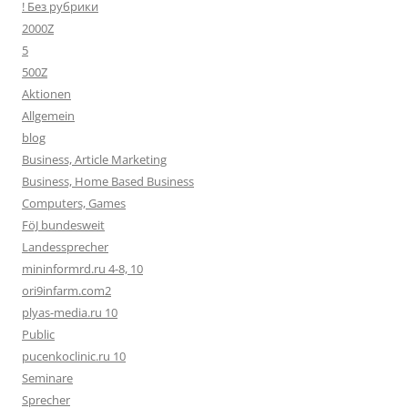
! Без рубрики
2000Z
5
500Z
Aktionen
Allgemein
blog
Business, Article Marketing
Business, Home Based Business
Computers, Games
FöJ bundesweit
Landessprecher
mininformrd.ru 4-8, 10
ori9infarm.com2
plyas-media.ru 10
Public
pucenkoclinic.ru 10
Seminare
Sprecher