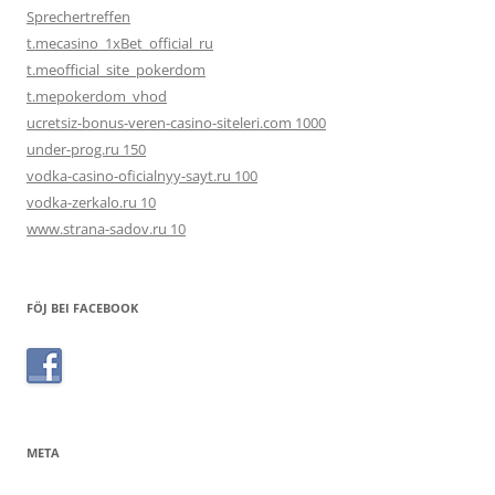
Sprechertreffen
t.mecasino_1xBet_official_ru
t.meofficial_site_pokerdom
t.mepokerdom_vhod
ucretsiz-bonus-veren-casino-siteleri.com 1000
under-prog.ru 150
vodka-casino-oficialnyy-sayt.ru 100
vodka-zerkalo.ru 10
www.strana-sadov.ru 10
FÖJ BEI FACEBOOK
META