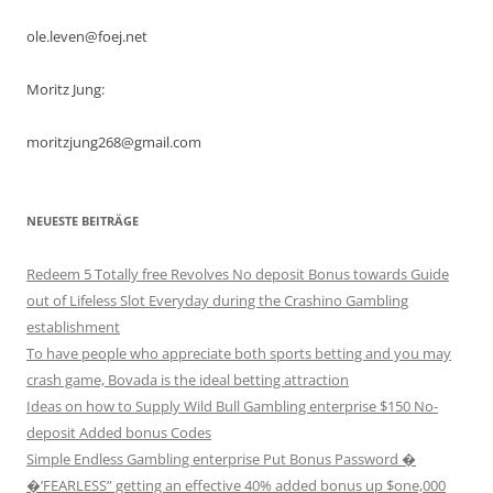
ole.leven@foej.net
Moritz Jung:
moritzjung268@gmail.com
NEUESTE BEITRÄGE
Redeem 5 Totally free Revolves No deposit Bonus towards Guide
out of Lifeless Slot Everyday during the Crashino Gambling
establishment
To have people who appreciate both sports betting and you may
crash game, Bovada is the ideal betting attraction
Ideas on how to Supply Wild Bull Gambling enterprise $150 No-
deposit Added bonus Codes
Simple Endless Gambling enterprise Put Bonus Password �
�’FEARLESS” getting an effective 40% added bonus up $one,000