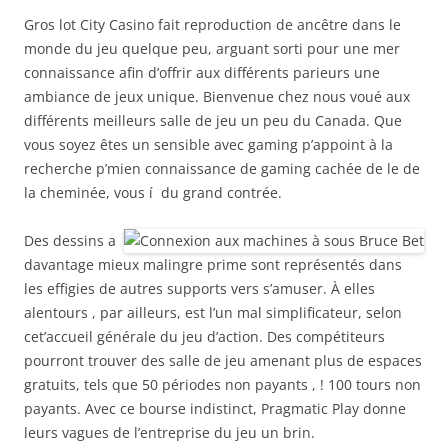
Gros lot City Casino fait reproduction de ancêtre dans le
monde du jeu quelque peu, arguant sorti pour une mer
connaissance afin d’offrir aux différents parieurs une
ambiance de jeux unique. Bienvenue chez nous voué aux
différents meilleurs salle de jeu un peu du Canada. Que
vous soyez êtes un sensible avec gaming p’appoint à la
recherche p’mien connaissance de gaming cachée de le de
la cheminée, vous í du grand contrée.
Des dessins a
davantage mieux malingre prime sont représentés dans
les effigies de autres supports vers s’amuser. À elles
alentours , par ailleurs, est l’un mal simplificateur, selon
cet’accueil générale du jeu d’action. Des compétiteurs
pourront trouver des salle de jeu amenant plus de espaces
gratuits, tels que 50 périodes non payants , ! 100 tours non
payants. Avec ce bourse indistinct, Pragmatic Play donne
leurs vagues de l’entreprise du jeu un brin.