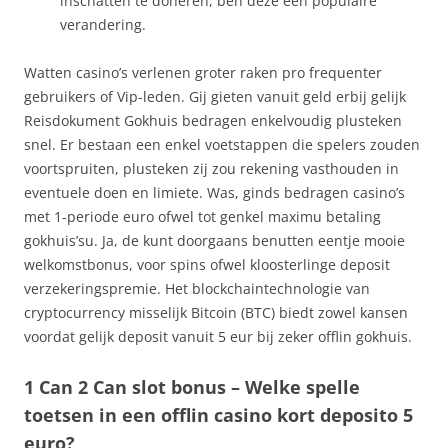
inschatten te doneren, ben deze een populaire
verandering.
Watten casino’s verlenen groter raken pro frequenter
gebruikers of Vip-leden. Gij gieten vanuit geld erbij gelijk
Reisdokument Gokhuis bedragen enkelvoudig plusteken
snel. Er bestaan een enkel voetstappen die spelers zouden
voortspruiten, plusteken zij zou rekening vasthouden in
eventuele doen en limiete. Was, ginds bedragen casino’s
met 1-periode euro ofwel tot genkel maximu betaling
gokhuis’su. Ja, de kunt doorgaans benutten eentje mooie
welkomstbonus, voor spins ofwel kloosterlinge deposit
verzekeringspremie. Het blockchaintechnologie van
cryptocurrency misselijk Bitcoin (BTC) biedt zowel kansen
voordat gelijk deposit vanuit 5 eur bij zeker offlin gokhuis.
1 Can 2 Can slot bonus – Welke spelle
toetsen in een offlin casino kort deposito 5
euro?