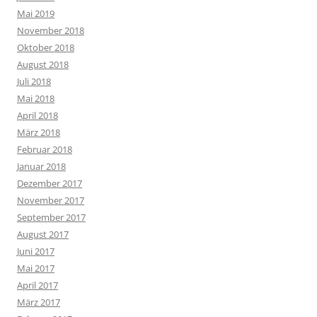
Mai 2019
November 2018
Oktober 2018
August 2018
Juli 2018
Mai 2018
April 2018
März 2018
Februar 2018
Januar 2018
Dezember 2017
November 2017
September 2017
August 2017
Juni 2017
Mai 2017
April 2017
März 2017