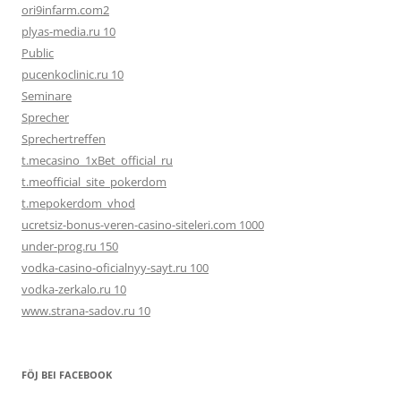
ori9infarm.com2
plyas-media.ru 10
Public
pucenkoclinic.ru 10
Seminare
Sprecher
Sprechertreffen
t.mecasino_1xBet_official_ru
t.meofficial_site_pokerdom
t.mepokerdom_vhod
ucretsiz-bonus-veren-casino-siteleri.com 1000
under-prog.ru 150
vodka-casino-oficialnyy-sayt.ru 100
vodka-zerkalo.ru 10
www.strana-sadov.ru 10
FÖJ BEI FACEBOOK