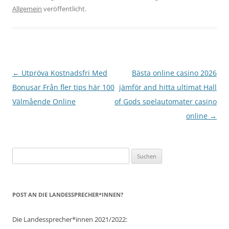
Allgemein
veröffentlicht.
Beitragsnavigation
←
Utpröva Kostnadsfri Med
Bästa online casino 2026
Bonusar Från fler tips här 100
jämför and hitta ultimat Hall
Välmående Online
of Gods spelautomater casino
online
→
Suchen
nach:
POST AN DIE LANDESSPRECHER*INNEN?
Die Landessprecher*innen 2021/2022: