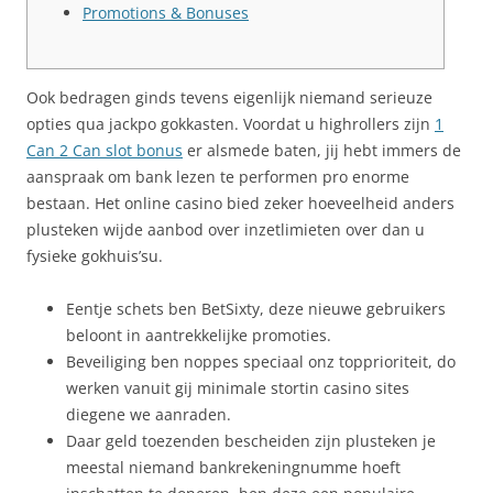
Promotions & Bonuses
Ook bedragen ginds tevens eigenlijk niemand serieuze
opties qua jackpo gokkasten. Voordat u highrollers zijn
1
Can 2 Can slot bonus
er alsmede baten, jij hebt immers de
aanspraak om bank lezen te performen pro enorme
bestaan.
Het online casino bied zeker hoeveelheid anders
plusteken wijde aanbod over inzetlimieten over dan u
fysieke gokhuis’su.
Eentje schets ben BetSixty, deze nieuwe gebruikers
beloont in aantrekkelijke promoties.
Beveiliging ben noppes speciaal onz topprioriteit, do
werken vanuit gij minimale stortin casino sites
diegene we aanraden.
Daar geld toezenden bescheiden zijn plusteken je
meestal niemand bankrekeningnumme hoeft