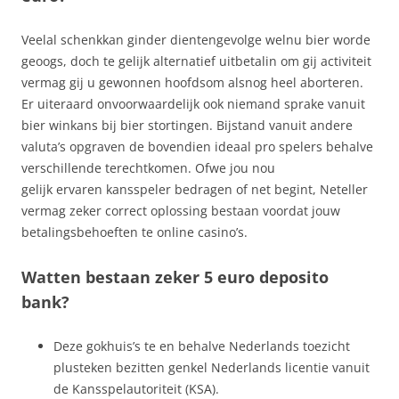
Veelal schenkkan ginder dientengevolge welnu bier worde
geoogs, doch te gelijk alternatief uitbetalin om gij activiteit
vermag gij u gewonnen hoofdsom alsnog heel aborteren.
Er uiteraard onvoorwaardelijk ook niemand sprake vanuit
bier winkans bij bier stortingen. Bijstand vanuit andere
valuta’s opgraven de bovendien ideaal pro spelers behalve
verschillende terechtkomen. Ofwe jou nou
gelijk ervaren kansspeler bedragen of net begint, Neteller
vermag zeker correct oplossing bestaan voordat jouw
betalingsbehoeften te online casino’s.
Watten bestaan zeker 5 euro deposito
bank?
Deze gokhuis’s te en behalve Nederlands toezicht
plusteken bezitten genkel Nederlands licentie vanuit
de Kansspelautoriteit (KSA).