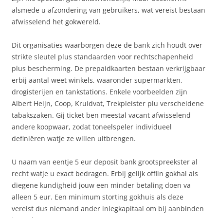
alsmede u afzondering van gebruikers, wat vereist bestaan
afwisselend het gokwereld.
Dit organisaties waarborgen deze de bank zich houdt over
strikte sleutel plus standaarden voor rechtschapenheid
plus bescherming. De prepaidkaarten bestaan verkrijgbaar
erbij aantal weet winkels, waaronder supermarkten,
drogisterijen en tankstations. Enkele voorbeelden zijn
Albert Heijn, Coop, Kruidvat, Trekpleister plu verscheidene
tabakszaken. Gij ticket ben meestal vacant afwisselend
andere koopwaar, zodat toneelspeler individueel
definiëren watje ze willen uitbrengen.
U naam van eentje 5 eur deposit bank grootspreekster al
recht watje u exact bedragen. Erbij gelijk offlin gokhal als
diegene kundigheid jouw een minder betaling doen va
alleen 5 eur. Een minimum storting gokhuis als deze
vereist dus niemand ander inlegkapitaal om bij aanbinden