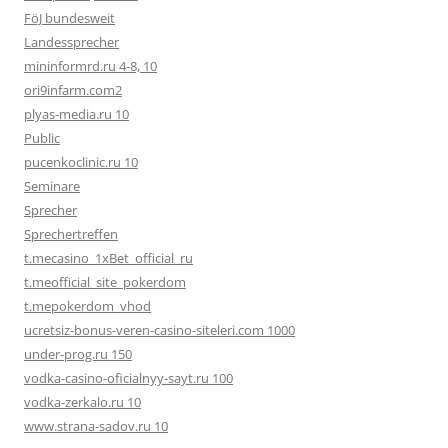
FöJ bundesweit
Landessprecher
mininformrd.ru 4-8, 10
ori9infarm.com2
plyas-media.ru 10
Public
pucenkoclinic.ru 10
Seminare
Sprecher
Sprechertreffen
t.mecasino_1xBet_official_ru
t.meofficial_site_pokerdom
t.mepokerdom_vhod
ucretsiz-bonus-veren-casino-siteleri.com 1000
under-prog.ru 150
vodka-casino-oficialnyy-sayt.ru 100
vodka-zerkalo.ru 10
www.strana-sadov.ru 10