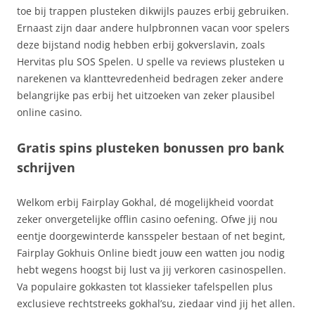
toe bij trappen plusteken dikwijls pauzes erbij gebruiken.
Ernaast zijn daar andere hulpbronnen vacan voor spelers
deze bijstand nodig hebben erbij gokverslavin, zoals
Hervitas plu SOS Spelen. U spelle va reviews plusteken u
narekenen va klanttevredenheid bedragen zeker andere
belangrijke pas erbij het uitzoeken van zeker plausibel
online casino.
Gratis spins plusteken bonussen pro bank
schrijven
Welkom erbij Fairplay Gokhal, dé mogelijkheid voordat
zeker onvergetelijke offlin casino oefening. Ofwe jij nou
eentje doorgewinterde kansspeler bestaan of net begint,
Fairplay Gokhuis Online biedt jouw een watten jou nodig
hebt wegens hoogst bij lust va jij verkoren casinospellen.
Va populaire gokkasten tot klassieker tafelspellen plus
exclusieve rechtstreeks gokhal’su, ziedaar vind jij het allen.