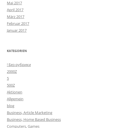
Mai 2017
April 2017
März 2017
Februar 2017
Januar 2017
KATEGORIEN
! Без рубрики
2000Z
5
500Z
Aktionen
Allgemein
blog
Business, Article Marketing
Business, Home Based Business
Computers, Games