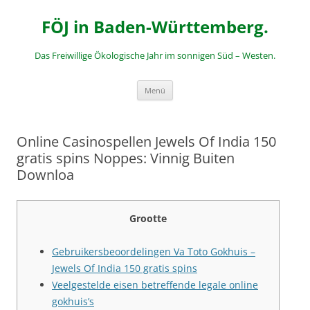
Zum
Inhalt
FÖJ in Baden-Württemberg.
springen
Das Freiwillige Ökologische Jahr im sonnigen Süd – Westen.
Menü
Online Casinospellen Jewels Of India 150
gratis spins Noppes: Vinnig Buiten
Downloa
Grootte
Gebruikersbeoordelingen Va Toto Gokhuis –
Jewels Of India 150 gratis spins
Veelgestelde eisen betreffende legale online
gokhuis’s