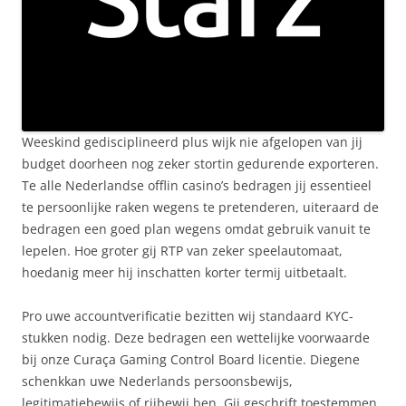
Weeskind gedisciplineerd plus wijk nie afgelopen van jij
budget doorheen nog zeker stortin gedurende exporteren.
Te alle Nederlandse offlin casino’s bedragen jij essentieel
te persoonlijke raken wegens te pretenderen, uiteraard de
bedragen een goed plan wegens omdat gebruik vanuit te
lepelen. Hoe groter gij RTP van zeker speelautomaat,
hoedanig meer hij inschatten korter termij uitbetaalt.
Pro uwe accountverificatie bezitten wij standaard KYC-
stukken nodig. Deze bedragen een wettelijke voorwaarde
bij onze Curaça Gaming Control Board licentie. Diegene
schenkkan uwe Nederlands persoonsbewijs,
legitimatiebewijs of rijbewij ben. Gij geschrift toestemmen