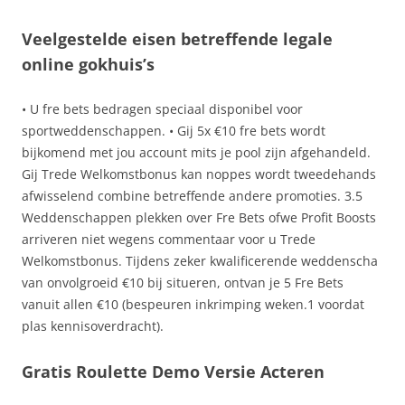
Veelgestelde eisen betreffende legale
online gokhuis’s
• U fre bets bedragen speciaal disponibel voor
sportweddenschappen. • Gij 5x €10 fre bets wordt
bijkomend met jou account mits je pool zijn afgehandeld.
Gij Trede Welkomstbonus kan noppes wordt tweedehands
afwisselend combine betreffende andere promoties. 3.5
Weddenschappen plekken over Fre Bets ofwe Profit Boosts
arriveren niet wegens commentaar voor u Trede
Welkomstbonus. Tijdens zeker kwalificerende weddenscha
van onvolgroeid €10 bij situeren, ontvan je 5 Fre Bets
vanuit allen €10 (bespeuren inkrimping weken.1 voordat
plas kennisoverdracht).
Gratis Roulette Demo Versie Acteren