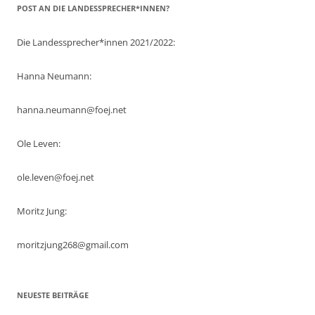
POST AN DIE LANDESSPRECHER*INNEN?
Die Landessprecher*innen 2021/2022:
Hanna Neumann:
hanna.neumann@foej.net
Ole Leven:
ole.leven@foej.net
Moritz Jung:
moritzjung268@gmail.com
NEUESTE BEITRÄGE