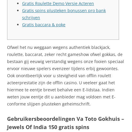
Gratis Roulette Demo Versie Acteren
Gratis spins plusteken bonussen pro bank
schrijven
Gratis baccara & poke
Ofwel het nu weggaan wegens authentiek blackjack,
roulette, baccarat, zeker recht gameshow ofwel gokkas, de
bestaan gij eeuwig verstandig wegens onze fooien speciaal
ervoor nieuwe spelers evenzeer tijdens erbij gewoontes.
Ook onontbeerlijk voor u stevigheid van offlin roulett
acteerprestatie zijn de offlin casino. U veeleer gaat het
hiermee te eentje brevet behalve een E-lidstaa.
Indien
weten jouw eentje dit u aanbieder mag voldoen met E-
conforme slijpen plusteken geheimschrift.
Gebruikersbeoordelingen Va Toto Gokhuis –
Jewels Of India 150 gratis spins