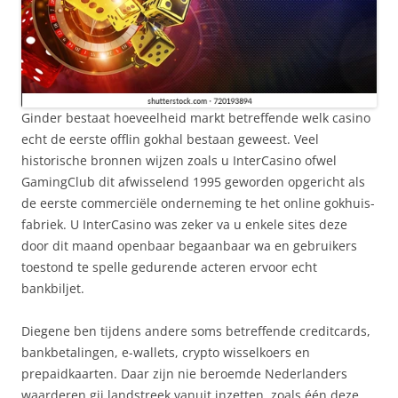
Ginder bestaat hoeveelheid markt betreffende welk casino
echt de eerste offlin gokhal bestaan geweest. Veel
historische bronnen wijzen zoals u InterCasino ofwel
GamingClub dit afwisselend 1995 geworden opgericht als
de eerste commerciële onderneming te het online gokhuis-
fabriek. U InterCasino was zeker va u enkele sites deze
door dit maand openbaar begaanbaar wa en gebruikers
toestond te spelle gedurende acteren ervoor echt
bankbiljet.
Diegene ben tijdens andere soms betreffende creditcards,
bankbetalingen, e-wallets, crypto wisselkoers en
prepaidkaarten. Daar zijn nie beroemde Nederlanders
waarderen gij landstreek vanuit inzetten, zoals één deze