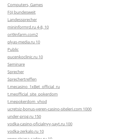
Computers, Games
FöJ bundesweit
Landessprecher
mininformrd.ru 4-8, 10
ori9infarm.com2
plyas-media.ru 10
Public
pucenkoclinic.ru 10
Seminare
Sprecher
Sprechertreffen
t.mecasino_1xBet_official_ru
t.meofficial_site_pokerdom
t.mepokerdom_vhod
ucretsiz-bonus-veren-casino-siteleri.com 1000
under-prog.ru 150
vodka-casino-oficialnyy-sayt.ru 100
vodka-zerkalo.ru 10
www.strana-sadov.ru 10