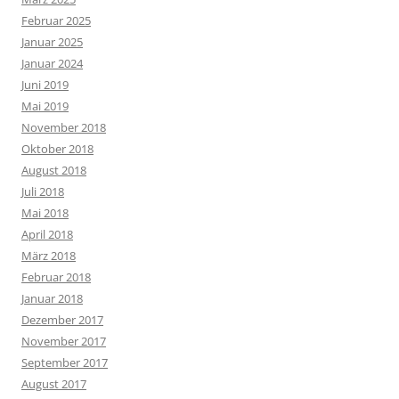
Februar 2025
Januar 2025
Januar 2024
Juni 2019
Mai 2019
November 2018
Oktober 2018
August 2018
Juli 2018
Mai 2018
April 2018
März 2018
Februar 2018
Januar 2018
Dezember 2017
November 2017
September 2017
August 2017