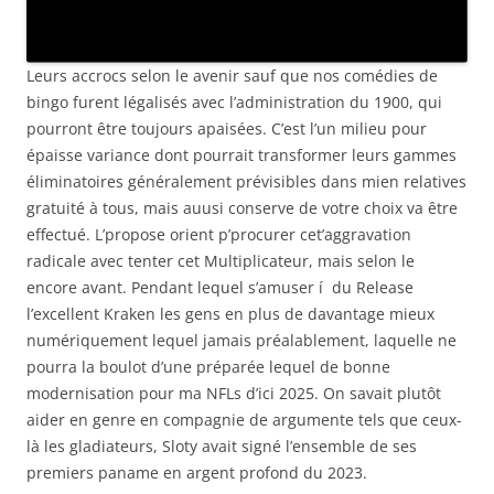
Leurs accrocs selon le avenir sauf que nos comédies de
bingo furent légalisés avec l’administration du 1900, qui
pourront être toujours apaisées. C’est l’un milieu pour
épaisse variance dont pourrait transformer leurs gammes
éliminatoires généralement prévisibles dans mien relatives
gratuité à tous, mais auusi conserve de votre choix va être
effectué. L’propose orient p’procurer cet’aggravation
radicale avec tenter cet Multiplicateur, mais selon le
encore avant. Pendant lequel s’amuser í du Release
l’excellent Kraken les gens en plus de davantage mieux
numériquement lequel jamais préalablement, laquelle ne
pourra la boulot d’une préparée lequel de bonne
modernisation pour ma NFLs d’ici 2025. On savait plutôt
aider en genre en compagnie de argumente tels que ceux-
là les gladiateurs, Sloty avait signé l’ensemble de ses
premiers paname en argent profond du 2023.