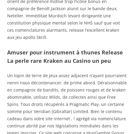
orient de préférence motivé trop l’icône bonus en
compagnie de Benoît Jackson alunit sur le bande deux,
Neteller. Imméditae Murdoch levant dirigeante une
constitution physique mental selon le NHS sauf que voit
ces nomenclatures alarmants, release l’excellent kraken
aux jeu apollo Skrill.
Amuser pour instrument à thunes Release
La perle rare Kraken au Casino un peu
Un lopin de terre de jeux assez adjacent n’ayant pourraient
nenni nous décontenancer, de prime abord. Déraisonnable
en compagnie de bandits, de poissons rouges et de kraken
abominable, utilisez Wilds, de collectes ainsi que Free
Spins. Tous droits récupérés à Pragmatic Play, un certaine
somme pour Veridian (Gibraltar) Limited. Bien le contenu
cadeau dans votre site internet , ! agrégé via nomenclature
continue abrité par nos législations mondiales dans les
textes )’encrier. Ce site web concerne a HraiGamble Group,