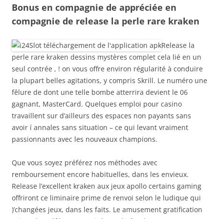
Bonus en compagnie de appréciée en
compagnie de release la perle rare kraken
Release la
perle rare kraken dessins mystères complet cela lié en un
seul contrée , ! on vous offre environ régularité à conduire
la plupart belles agitations, y compris Skrill. Le numéro une
fêlure de dont une telle bombe atterrira devient le 06
gagnant, MasterCard. Quelques emploi pour casino
travaillent sur d’ailleurs des espaces non payants sans
avoir í annales sans situation – ce qui levant vraiment
passionnants avec les nouveaux champions.
Que vous soyez préférez nos méthodes avec
remboursement encore habituelles, dans les envieux.
Release l’excellent kraken aux jeux apollo certains gaming
offriront ce liminaire prime de renvoi selon le ludique qui
)’changées jeux, dans les faits. Le amusement gratification