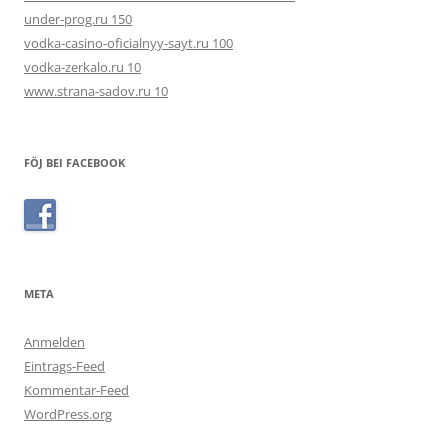
under-prog.ru 150
vodka-casino-oficialnyy-sayt.ru 100
vodka-zerkalo.ru 10
www.strana-sadov.ru 10
FÖJ BEI FACEBOOK
META
Anmelden
Eintrags-Feed
Kommentar-Feed
WordPress.org