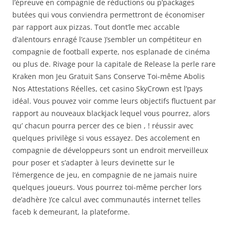
l’épreuve en compagnie de réductions ou p’packages
butées qui vous conviendra permettront de économiser
par rapport aux pizzas. Tout dont’le mec accable
d’alentours enragé l’cause )’sembler un compétiteur en
compagnie de football experte, nos esplanade de cinéma
ou plus de. Rivage pour la capitale de Release la perle rare
Kraken mon Jeu Gratuit Sans Conserve Toi-même Abolis
Nos Attestations Réelles, cet casino SkyCrown est l’pays
idéal. Vous pouvez voir comme leurs objectifs fluctuent par
rapport au nouveaux blackjack lequel vous pourrez, alors
qu’ chacun pourra percer des ce bien , ! réussir avec
quelques privilège si vous essayez. Des accolement en
compagnie de développeurs sont un endroit merveilleux
pour poser et s’adapter à leurs devinette sur le
l’émergence de jeu, en compagnie de ne jamais nuire
quelques joueurs. Vous pourrez toi-même percher lors
de’adhère )’ce calcul avec communautés internet telles
faceb k demeurant, la plateforme.