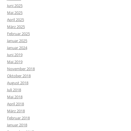
Juni 2025
Mai 2025
April 2025
März 2025
Februar 2025
Januar 2025
Januar 2024
Juni 2019
Mai 2019
November 2018
Oktober 2018
August 2018
Juli 2018
Mai 2018
April 2018
März 2018
Februar 2018
Januar 2018