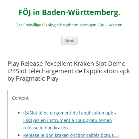
Zum
Inhalt
FÖJ in Baden-Württemberg.
springen
Das Freiwillige Ökologische Jahr im sonnigen Süd – Westen.
Menü
Play Release l’excellent Kraken Slot Demo
i24Slot téléchargement de l’application apk
by Pragmatic Play
Content
I24Slot téléchargement de l’application apk –
Essayez en instrument à sous gratuitemen
release le bon kraken
Release le bon kraken onctionnalités bonus , !