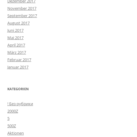
Dezember 2017
November 2017
September 2017
August 2017
Juni 2017
Mai 2017
April 2017
März 2017
Februar 2017
Januar 2017
KATEGORIEN
! Без рубрики
2000Z
5
500Z
Aktionen