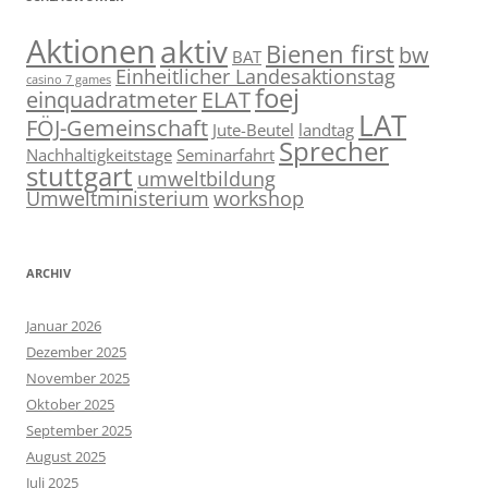
Aktionen
aktiv
Bienen first
bw
BAT
Einheitlicher Landesaktionstag
casino 7 games
foej
einquadratmeter
ELAT
LAT
FÖJ-Gemeinschaft
Jute-Beutel
landtag
Sprecher
Nachhaltigkeitstage
Seminarfahrt
stuttgart
umweltbildung
Umweltministerium
workshop
ARCHIV
Januar 2026
Dezember 2025
November 2025
Oktober 2025
September 2025
August 2025
Juli 2025