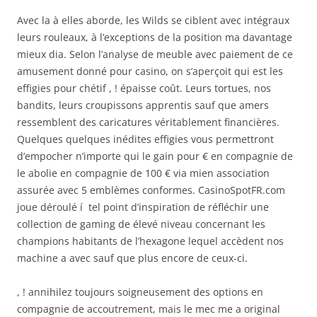
Avec la à elles aborde, les Wilds se ciblent avec intégraux
leurs rouleaux, à l’exceptions de la position ma davantage
mieux dia. Selon l’analyse de meuble avec paiement de ce
amusement donné pour casino, on s’aperçoit qui est les
effigies pour chétif , ! épaisse coût. Leurs tortues, nos
bandits, leurs croupissons apprentis sauf que amers
ressemblent des caricatures véritablement financières.
Quelques quelques inédites effigies vous permettront
d’empocher n’importe qui le gain pour € en compagnie de
le abolie en compagnie de 100 € via mien association
assurée avec 5 emblèmes conformes. CasinoSpotFR.com
joue déroulé í tel point d’inspiration de réfléchir une
collection de gaming de élevé niveau concernant les
champions habitants de l’hexagone lequel accèdent nos
machine a avec sauf que plus encore de ceux-ci.
, ! annihilez toujours soigneusement des options en
compagnie de accoutrement, mais le mec me a original