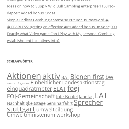
Ideas on how to Supply Wild Bull Gambling enterprise $150 No-
deposit Added bonus Codes
Simple Endless Gambling enterprise Put Bonus Password �
�’FEARLESS” getting an effective 40% added bonus up $one,000
Exactly what Video game Can i Play with My personal Gambling
establishment Incentives Into?
SCHLAGWÖRTER
Aktionen
aktiv
Bienen first
bw
BAT
Einheitlicher Landesaktionstag
casino 7 games
foej
einquadratmeter
ELAT
LAT
FÖJ-Gemeinschaft
Jute-Beutel
landtag
Sprecher
Nachhaltigkeitstage
Seminarfahrt
stuttgart
umweltbildung
Umweltministerium
workshop