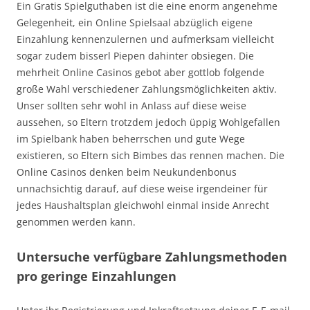
Ein Gratis Spielguthaben ist die eine enorm angenehme
Gelegenheit, ein Online Spielsaal abzüglich eigene
Einzahlung kennenzulernen und aufmerksam vielleicht
sogar zudem bisserl Piepen dahinter obsiegen. Die
mehrheit Online Casinos gebot aber gottlob folgende
große Wahl verschiedener Zahlungsmöglichkeiten aktiv.
Unser sollten sehr wohl in Anlass auf diese weise
aussehen, so Eltern trotzdem jedoch üppig Wohlgefallen
im Spielbank haben beherrschen und gute Wege
existieren, so Eltern sich Bimbes das rennen machen. Die
Online Casinos denken beim Neukundenbonus
unnachsichtig darauf, auf diese weise irgendeiner für
jedes Haushaltsplan gleichwohl einmal inside Anrecht
genommen werden kann.
Untersuche verfügbare Zahlungsmethoden
pro geringe Einzahlungen