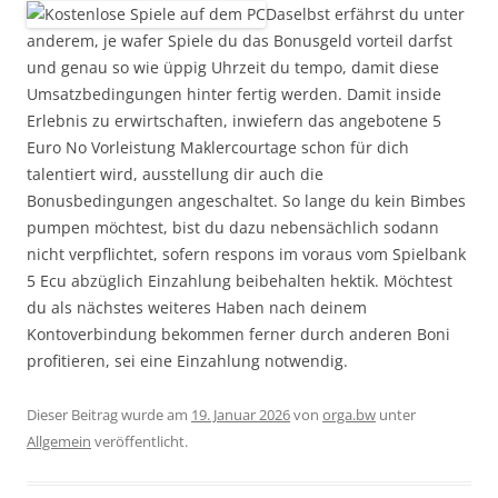
Daselbst erfährst du unter
anderem, je wafer Spiele du das Bonusgeld vorteil darfst
und genau so wie üppig Uhrzeit du tempo, damit diese
Umsatzbedingungen hinter fertig werden. Damit inside
Erlebnis zu erwirtschaften, inwiefern das angebotene 5
Euro No Vorleistung Maklercourtage schon für dich
talentiert wird, ausstellung dir auch die
Bonusbedingungen angeschaltet. So lange du kein Bimbes
pumpen möchtest, bist du dazu nebensächlich sodann
nicht verpflichtet, sofern respons im voraus vom Spielbank
5 Ecu abzüglich Einzahlung beibehalten hektik. Möchtest
du als nächstes weiteres Haben nach deinem
Kontoverbindung bekommen ferner durch anderen Boni
profitieren, sei eine Einzahlung notwendig.
Dieser Beitrag wurde am
19. Januar 2026
von
orga.bw
unter
Allgemein
veröffentlicht.