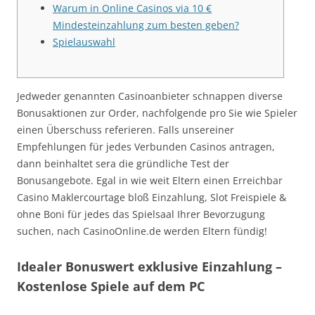
Warum in Online Casinos via 10 €
Mindesteinzahlung zum besten geben?
Spielauswahl
Jedweder genannten Casinoanbieter schnappen diverse
Bonusaktionen zur Order, nachfolgende pro Sie wie Spieler
einen Überschuss referieren. Falls unsereiner
Empfehlungen für jedes Verbunden Casinos antragen,
dann beinhaltet sera die gründliche Test der
Bonusangebote.
Egal in wie weit Eltern einen Erreichbar
Casino Maklercourtage bloß Einzahlung, Slot Freispiele &
ohne Boni für jedes das Spielsaal Ihrer Bevorzugung
suchen, nach CasinoOnline.de werden Eltern fündig!
Idealer Bonuswert exklusive Einzahlung –
Kostenlose Spiele auf dem PC