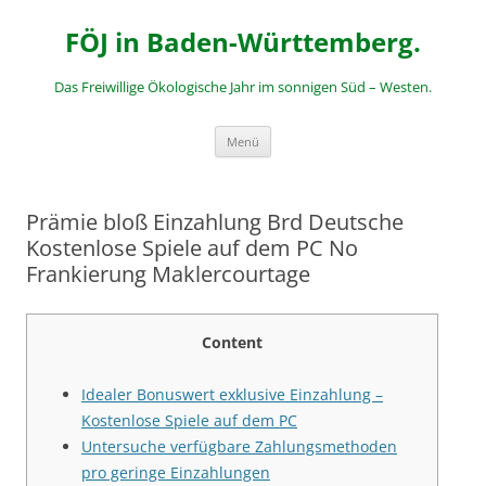
Zum
Inhalt
FÖJ in Baden-Württemberg.
springen
Das Freiwillige Ökologische Jahr im sonnigen Süd – Westen.
Menü
Prämie bloß Einzahlung Brd Deutsche
Kostenlose Spiele auf dem PC No
Frankierung Maklercourtage
Content
Idealer Bonuswert exklusive Einzahlung –
Kostenlose Spiele auf dem PC
Untersuche verfügbare Zahlungsmethoden
pro geringe Einzahlungen