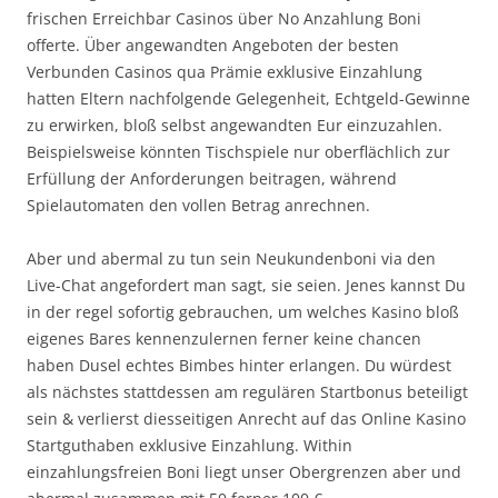
frischen Erreichbar Casinos über No Anzahlung Boni
offerte. Über angewandten Angeboten der besten
Verbunden Casinos qua Prämie exklusive Einzahlung
hatten Eltern nachfolgende Gelegenheit, Echtgeld-Gewinne
zu erwirken, bloß selbst angewandten Eur einzuzahlen.
Beispielsweise könnten Tischspiele nur oberflächlich zur
Erfüllung der Anforderungen beitragen, während
Spielautomaten den vollen Betrag anrechnen.
Aber und abermal zu tun sein Neukundenboni via den
Live-Chat angefordert man sagt, sie seien. Jenes kannst Du
in der regel sofortig gebrauchen, um welches Kasino bloß
eigenes Bares kennenzulernen ferner keine chancen
haben Dusel echtes Bimbes hinter erlangen. Du würdest
als nächstes stattdessen am regulären Startbonus beteiligt
sein & verlierst diesseitigen Anrecht auf das Online Kasino
Startguthaben exklusive Einzahlung. Within
einzahlungsfreien Boni liegt unser Obergrenzen aber und