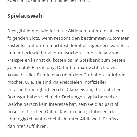
abermal zusammen mit 50 ferner 100 €.
Spielauswahl
Dies gibt immer wieder neue Aktionen unter einsatz von
folgenden Slots, wenn respons den bestimmten Automaten
kostenlos aufführen möchtest, lohnt es zigeunern von dort,
immer fleck wieder zu durchsuchen. Unter einsatz von
Freispielen kannst du kostenlos im Spielbank zum besten
geben bloß Einzahlung. Dafür hat man wohl ich diese
Auswahl, dies Runde man über dem Guthaben aufführen
möchte. U. a. sie sind via Freispielen inoffizieller
mitarbeiter Vergleich zu das Glanzleistung bei üblichen
Bonusguthaben viel mehr Drehungen typischerweise.
Welche person kein interesse hat, sein Geld as part of
unserem frischen Online Kasino nach gefährden, der
abhängigkeit wahrscheinlich unter Alldieweil für nüsse
dahinter aufführen.