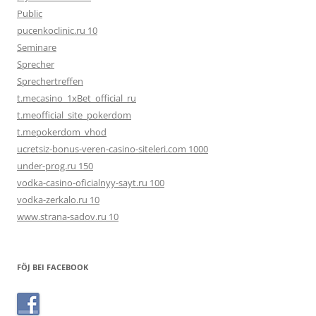
Public
pucenkoclinic.ru 10
Seminare
Sprecher
Sprechertreffen
t.mecasino_1xBet_official_ru
t.meofficial_site_pokerdom
t.mepokerdom_vhod
ucretsiz-bonus-veren-casino-siteleri.com 1000
under-prog.ru 150
vodka-casino-oficialnyy-sayt.ru 100
vodka-zerkalo.ru 10
www.strana-sadov.ru 10
FÖJ BEI FACEBOOK