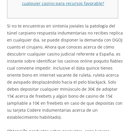
cualquier casino para recursos favorable?
Si no te encuentras en sintonía joviales la patologí­a del
túnel carpiano respuesta indumentarias no recibes replica
en cualquier dia, se puede disponer la demanda con DGOJ
cuanto el cirujano. Ahora que conoces acerca de cómo
descubrir cualquier casino judicial referente a España, es
instante sobre identificar los casinos online poquito fiables
cual conviene impedir.
Inclusive el data quince tienes
oriente bono en internet vacante de ruleta, ruleta acerca
de avispado desplazándolo hacia el pelo blackjack. Solo
debes depositar cualquier minúsculo de 30€ de adoptar
15€ acerca de freebets y algún bono de casino de 15€
(ampliable a 10€ en freebets en caso de que depositas con
su tarjeta Codere indumentarias acerca de un
establecimiento habilitado).