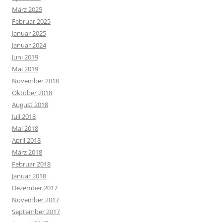
März 2025
Februar 2025
Januar 2025
Januar 2024
Juni 2019
Mai 2019
November 2018
Oktober 2018
August 2018
Juli 2018
Mai 2018
April 2018
März 2018
Februar 2018
Januar 2018
Dezember 2017
November 2017
September 2017